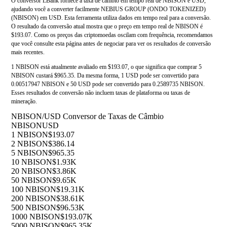
O conversor LBank fornece a taxa de câmbio em tempo real de NBISON e USD,
ajudando você a converter facilmente NEBIUS GROUP (ONDO TOKENIZED)
(NBISON) em USD. Esta ferramenta utiliza dados em tempo real para a conversão.
O resultado da conversão atual mostra que o preço em tempo real de NBISON é
$193.07. Como os preços das criptomoedas oscilam com frequência, recomendamos
que você consulte esta página antes de negociar para ver os resultados de conversão
mais recentes.
1 NBISON está atualmente avaliado em $193.07, o que significa que comprar 5
NBISON custará $965.35. Da mesma forma, 1 USD pode ser convertido para
0.00517947 NBISON e 50 USD pode ser convertido para 0.2589735 NBISON.
Esses resultados de conversão não incluem taxas de plataforma ou taxas de
mineração.
NBISON/USD Conversor de Taxas de Câmbio
NBISON
USD
1 NBISON
$193.07
2 NBISON
$386.14
5 NBISON
$965.35
10 NBISON
$1.93K
20 NBISON
$3.86K
50 NBISON
$9.65K
100 NBISON
$19.31K
200 NBISON
$38.61K
500 NBISON
$96.53K
1000 NBISON
$193.07K
5000 NBISON
$965.35K