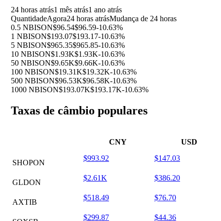
24 horas atrás
1 mês atrás
1 ano atrás
Quantidade
Agora
24 horas atrás
Mudança de 24 horas
0.5 NBISON
$96.54
$96.59
-10.63%
1 NBISON
$193.07
$193.17
-10.63%
5 NBISON
$965.35
$965.85
-10.63%
10 NBISON
$1.93K
$1.93K
-10.63%
50 NBISON
$9.65K
$9.66K
-10.63%
100 NBISON
$19.31K
$19.32K
-10.63%
500 NBISON
$96.53K
$96.58K
-10.63%
1000 NBISON
$193.07K
$193.17K
-10.63%
Taxas de câmbio populares
CNY
USD
$993.92
$147.03
SHOPON
$2.61K
$386.20
GLDON
$518.49
$76.70
AXTIB
$299.87
$44.36