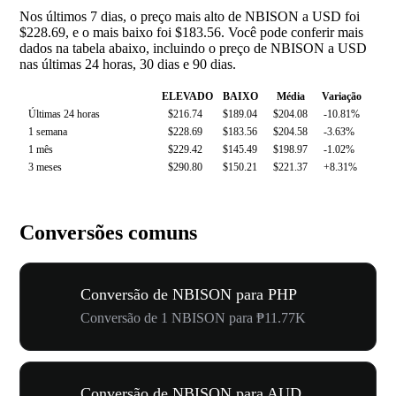
Nos últimos 7 dias, o preço mais alto de NBISON a USD foi
$228.69, e o mais baixo foi $183.56. Você pode conferir mais
dados na tabela abaixo, incluindo o preço de NBISON a USD
nas últimas 24 horas, 30 dias e 90 dias.
ELEVADO
BAIXO
Média
Variação
Últimas 24 horas
$216.74
$189.04
$204.08
-10.81%
1 semana
$228.69
$183.56
$204.58
-3.63%
1 mês
$229.42
$145.49
$198.97
-1.02%
3 meses
$290.80
$150.21
$221.37
+8.31%
Conversões comuns
Conversão de NBISON para PHP
Conversão de 1 NBISON para ₱11.77K
Conversão de NBISON para AUD