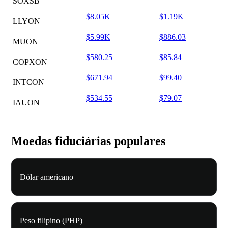
SOXSB
$8.05K
$1.19K
LLYON
$5.99K
$886.03
MUON
$580.25
$85.84
COPXON
$671.94
$99.40
INTCON
$534.55
$79.07
IAUON
Moedas fiduciárias populares
Dólar americano
Peso filipino (PHP)