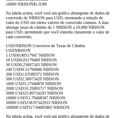
10000 NBISON
$1.93M
Na tabela acima, você verá um gráfico abrangente de dados de
conversão de NBISON para USD, mostrando a relação de
valor do USD em vários valores de conversão comuns. A lista
abrange taxas de câmbio de 1 NBISON a 10.000 NBISON
para USD, permitindo que você entenda claramente o valor de
cada conversão.
USD/NBISON Conversor de Taxas de Câmbio
USD
NBISON
1 USD
0.00517947 NBISON
10 USD
0.05179469 NBISON
50 USD
0.25897343 NBISON
100 USD
0.51794686 NBISON
200 USD
1.03589372 NBISON
500 USD
2.58973429 NBISON
1000 USD
5.17946859 NBISON
2000 USD
10.35893717 NBISON
5000 USD
25.89734293 NBISON
10000 USD
51.79468587 NBISON
50000 USD
258.97342933 NBISON
100000 USD
517.94685865 NBISON
Na tabela acima, você verá um gráfico abrangente de dados de