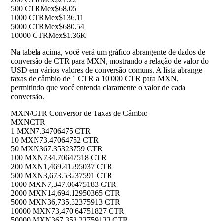
500 CTR
Mex$68.05
1000 CTR
Mex$136.11
5000 CTR
Mex$680.54
10000 CTR
Mex$1.36K
Na tabela acima, você verá um gráfico abrangente de dados de
conversão de CTR para MXN, mostrando a relação de valor do
USD em vários valores de conversão comuns. A lista abrange
taxas de câmbio de 1 CTR a 10.000 CTR para MXN,
permitindo que você entenda claramente o valor de cada
conversão.
MXN/CTR Conversor de Taxas de Câmbio
MXN
CTR
1 MXN
7.34706475 CTR
10 MXN
73.47064752 CTR
50 MXN
367.35323759 CTR
100 MXN
734.70647518 CTR
200 MXN
1,469.41295037 CTR
500 MXN
3,673.53237591 CTR
1000 MXN
7,347.06475183 CTR
2000 MXN
14,694.12950365 CTR
5000 MXN
36,735.32375913 CTR
10000 MXN
73,470.64751827 CTR
50000 MXN
367,353.23759133 CTR