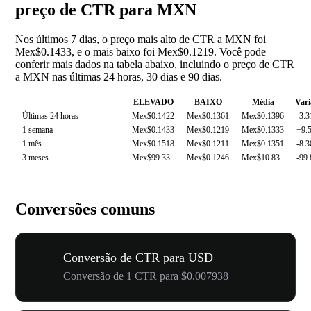
preço de CTR para MXN
Nos últimos 7 dias, o preço mais alto de CTR a MXN foi
Mex$0.1433, e o mais baixo foi Mex$0.1219. Você pode
conferir mais dados na tabela abaixo, incluindo o preço de CTR
a MXN nas últimas 24 horas, 30 dias e 90 dias.
ELEVADO
BAIXO
Média
Vari
Últimas 24 horas
Mex$0.1422
Mex$0.1361
Mex$0.1396
-3.
1 semana
Mex$0.1433
Mex$0.1219
Mex$0.1333
+9.
1 mês
Mex$0.1518
Mex$0.1211
Mex$0.1351
-8.
3 meses
Mex$99.33
Mex$0.1246
Mex$10.83
-99
Conversões comuns
Conversão de CTR para USD
Conversão de 1 CTR para $0.007938