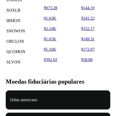
$973.28
$144.19
SOXLB
$1.63K
$241.22
IBMON
$2.24K
$332.17
SNOWON
$1.01K
$149.31
ORCLON
$1.16K
$172.07
QCOMON
$392.02
$58.08
SLVON
Moedas fiduciárias populares
Dólar americano