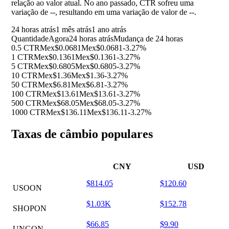
relação ao valor atual. No ano passado, CTR sofreu uma
variação de
--
, resultando em uma variação de valor de
--
.
24 horas atrás
1 mês atrás
1 ano atrás
Quantidade
Agora
24 horas atrás
Mudança de 24 horas
0.5 CTR
Mex$0.0681
Mex$0.0681
-3.27%
1 CTR
Mex$0.1361
Mex$0.1361
-3.27%
5 CTR
Mex$0.6805
Mex$0.6805
-3.27%
10 CTR
Mex$1.36
Mex$1.36
-3.27%
50 CTR
Mex$6.81
Mex$6.81
-3.27%
100 CTR
Mex$13.61
Mex$13.61
-3.27%
500 CTR
Mex$68.05
Mex$68.05
-3.27%
1000 CTR
Mex$136.11
Mex$136.11
-3.27%
Taxas de câmbio populares
CNY
USD
$814.05
$120.60
USOON
$1.03K
$152.78
SHOPON
$66.85
$9.90
UNGON