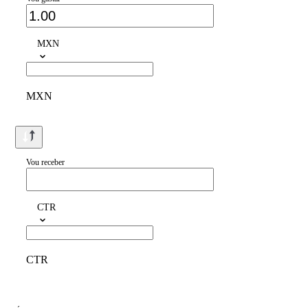
MXN
MXN
Vou receber
CTR
CTR