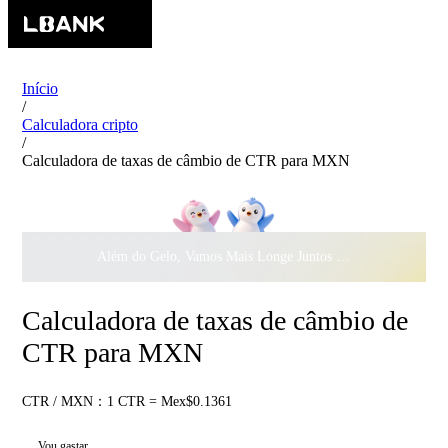
Início
/
Calculadora cripto
/
Calculadora de taxas de câmbio de CTR para MXN
Além do Gelo, Vamos Mais Longe Juntos ·
$500.000
ao Dar 
Calculadora de taxas de câmbio de
CTR para MXN
CTR / MXN：1 CTR = Mex$0.1361
Vou gastar