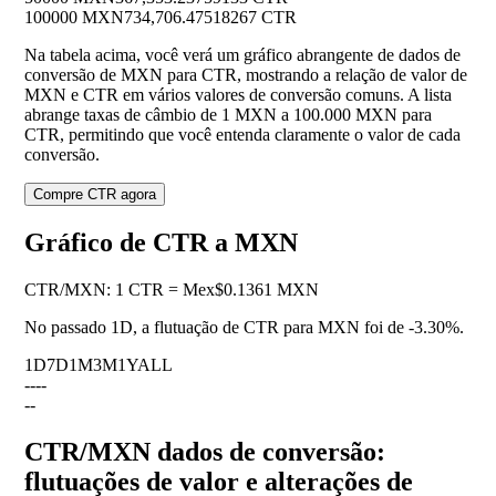
100000 MXN
734,706.47518267 CTR
Na tabela acima, você verá um gráfico abrangente de dados de
conversão de MXN para CTR, mostrando a relação de valor de
MXN e CTR em vários valores de conversão comuns. A lista
abrange taxas de câmbio de 1 MXN a 100.000 MXN para
CTR, permitindo que você entenda claramente o valor de cada
conversão.
Compre CTR agora
Gráfico de CTR a MXN
CTR
/
MXN
:
1 CTR = Mex$0.1361 MXN
No passado 1D, a flutuação de CTR para MXN foi de
-3.30%
.
1D
7D
1M
3M
1Y
ALL
--
--
--
CTR/MXN dados de conversão:
flutuações de valor e alterações de