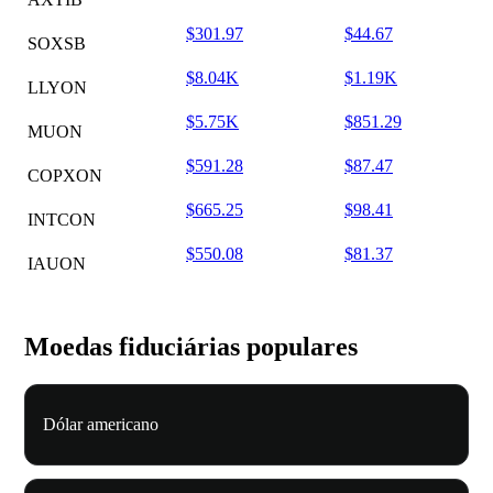
$301.97
$44.67
SOXSB
$8.04K
$1.19K
LLYON
$5.75K
$851.29
MUON
$591.28
$87.47
COPXON
$665.25
$98.41
INTCON
$550.08
$81.37
IAUON
Moedas fiduciárias populares
Dólar americano