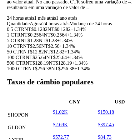
ao valor atual. No ano passado, CTR sofreu uma variação de
--
,
resultando em uma variação de valor de
--
.
24 horas atrás
1 mês atrás
1 ano atrás
Quantidade
Agora
24 horas atrás
Mudança de 24 horas
0.5 CTR
NT$0.1282
NT$0.1282
+1.34%
1 CTR
NT$0.2564
NT$0.2564
+1.34%
5 CTR
NT$1.28
NT$1.28
+1.34%
10 CTR
NT$2.56
NT$2.56
+1.34%
50 CTR
NT$12.82
NT$12.82
+1.34%
100 CTR
NT$25.64
NT$25.64
+1.34%
500 CTR
NT$128.19
NT$128.19
+1.34%
1000 CTR
NT$256.38
NT$256.38
+1.34%
Taxas de câmbio populares
CNY
USD
$1.02K
$150.18
SHOPON
$2.69K
$397.45
GLDON
$572.77
$84.73
AXTIB