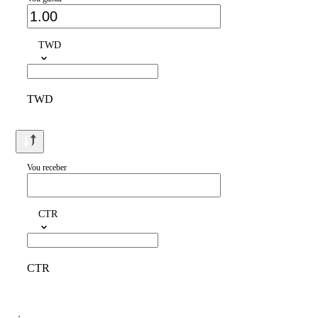
TWD
TWD
Vou receber
CTR
CTR