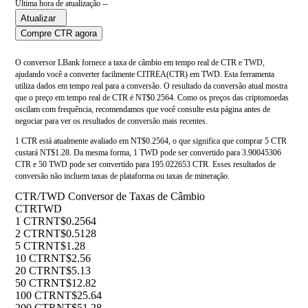
Última hora de atualização --
Atualizar
Compre CTR agora
O conversor LBank fornece a taxa de câmbio em tempo real de CTR e TWD,
ajudando você a converter facilmente CITREA(CTR) em TWD. Esta ferramenta
utiliza dados em tempo real para a conversão. O resultado da conversão atual mostra
que o preço em tempo real de CTR é NT$0.2564. Como os preços das criptomoedas
oscilam com frequência, recomendamos que você consulte esta página antes de
negociar para ver os resultados de conversão mais recentes.
1 CTR está atualmente avaliado em NT$0.2564, o que significa que comprar 5 CTR
custará NT$1.28. Da mesma forma, 1 TWD pode ser convertido para 3.90045306
CTR e 50 TWD pode ser convertido para 195.022653 CTR. Esses resultados de
conversão não incluem taxas de plataforma ou taxas de mineração.
CTR/TWD Conversor de Taxas de Câmbio
CTR
TWD
1 CTR
NT$0.2564
2 CTR
NT$0.5128
5 CTR
NT$1.28
10 CTR
NT$2.56
20 CTR
NT$5.13
50 CTR
NT$12.82
100 CTR
NT$25.64
200 CTR
NT$51.28