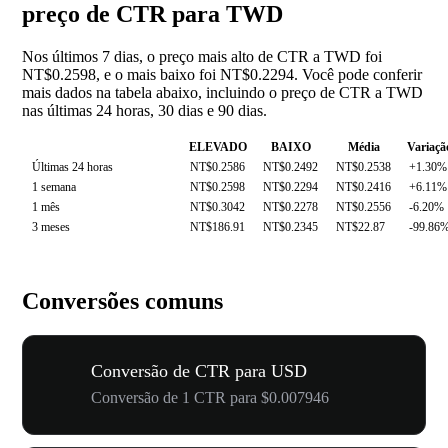
preço de CTR para TWD
Nos últimos 7 dias, o preço mais alto de CTR a TWD foi
NT$0.2598, e o mais baixo foi NT$0.2294. Você pode conferir
mais dados na tabela abaixo, incluindo o preço de CTR a TWD
nas últimas 24 horas, 30 dias e 90 dias.
ELEVADO
BAIXO
Média
Variaçã
Últimas 24 horas
NT$0.2586
NT$0.2492
NT$0.2538
+1.30%
1 semana
NT$0.2598
NT$0.2294
NT$0.2416
+6.11%
1 mês
NT$0.3042
NT$0.2278
NT$0.2556
-6.20%
3 meses
NT$186.91
NT$0.2345
NT$22.87
-99.86
Conversões comuns
Conversão de CTR para USD
Conversão de 1 CTR para $0.007946