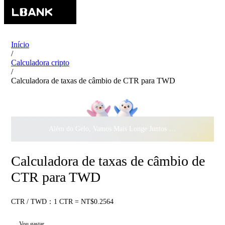
Início
/
Calculadora cripto
/
Calculadora de taxas de câmbio de CTR para TWD
Além do Gelo, Vamos Mais Longe Juntos ·
$500.000
ao Dar 
Calculadora de taxas de câmbio de
CTR para TWD
CTR / TWD：1 CTR = NT$0.2564
Vou gastar