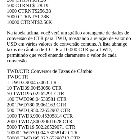
500 CTR
NT$128.19
1000 CTR
NT$256.38
5000 CTR
NT$1.28K
10000 CTR
NT$2.56K
Na tabela acima, você verá um gráfico abrangente de dados de
conversão de CTR para TWD, mostrando a relação de valor do
USD em vários valores de conversão comuns. A lista abrange
taxas de câmbio de 1 CTR a 10.000 CTR para TWD,
permitindo que você entenda claramente o valor de cada
conversão.
TWD/CTR Conversor de Taxas de Câmbio
TWD
CTR
1 TWD
3.90045306 CTR
10 TWD
39.00453058 CTR
50 TWD
195.02265291 CTR
100 TWD
390.04530581 CTR
200 TWD
780.09061163 CTR
500 TWD
1,950.22652907 CTR
1000 TWD
3,900.45305814 CTR
2000 TWD
7,800.90611628 CTR
5000 TWD
19,502.26529071 CTR
10000 TWD
39,004.53058142 CTR
50000 TWD
195,022.65290712 CTR