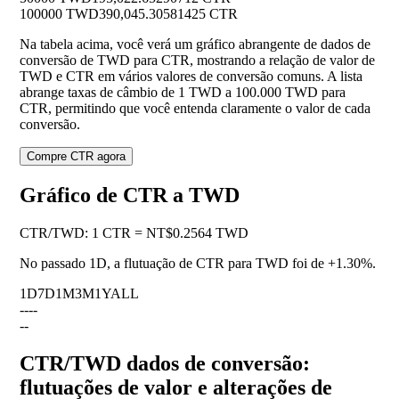
100000 TWD
390,045.30581425 CTR
Na tabela acima, você verá um gráfico abrangente de dados de
conversão de TWD para CTR, mostrando a relação de valor de
TWD e CTR em vários valores de conversão comuns. A lista
abrange taxas de câmbio de 1 TWD a 100.000 TWD para
CTR, permitindo que você entenda claramente o valor de cada
conversão.
Compre CTR agora
Gráfico de CTR a TWD
CTR
/
TWD
:
1 CTR = NT$0.2564 TWD
No passado 1D, a flutuação de CTR para TWD foi de
+1.30%
.
1D
7D
1M
3M
1Y
ALL
--
--
--
CTR/TWD dados de conversão:
flutuações de valor e alterações de