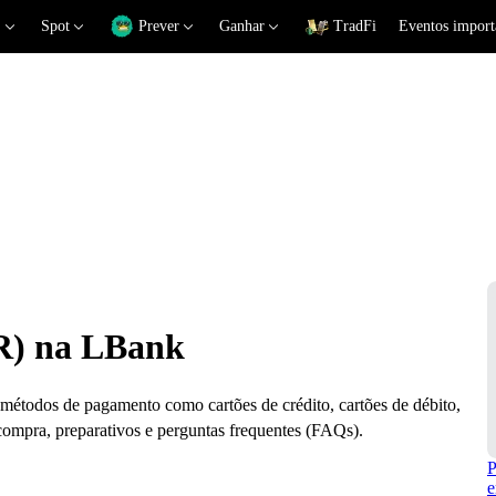
Spot
Prever
Ganhar
TradFi
Eventos import
R) na LBank
todos de pagamento como cartões de crédito, cartões de débito,
compra, preparativos e perguntas frequentes (FAQs).
P
e