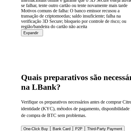
internacionais online e garante que o 3D Secure esteja ativa
se falhar, tente outro cartão ou tente novamente mais tarde
Motivos comuns de falha:
O banco emissor recusou a
transação de criptomoedas; saldo insuficiente; falha na
verificação 3D Secure; bloqueio por controle de risco; ou
região/bandeira do cartão não aceita
Expandir
Quais preparativos são necessá
na LBank?
Verifique os preparativos necessários antes de comprar Citr
identidade (KYC), métodos de pagamento, disponibilidade r
de compra de BTC sem problemas.
One-Click Buy
Bank Card
P2P
Third-Party Payment