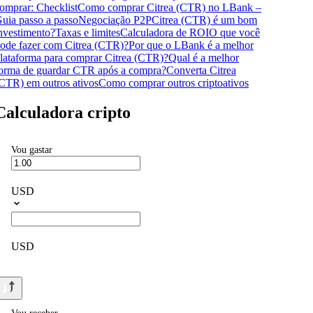
omprar: Checklist
Como comprar Citrea (CTR) no LBank –
uia passo a passo
Negociação P2P
Citrea (CTR) é um bom
nvestimento?
Taxas e limites
Calculadora de ROI
O que você
ode fazer com Citrea (CTR)?
Por que o LBank é a melhor
lataforma para comprar Citrea (CTR)?
Qual é a melhor
orma de guardar CTR após a compra?
Converta Citrea
CTR) em outros ativos
Como comprar outros criptoativos
Calculadora cripto
Vou gastar
USD
USD