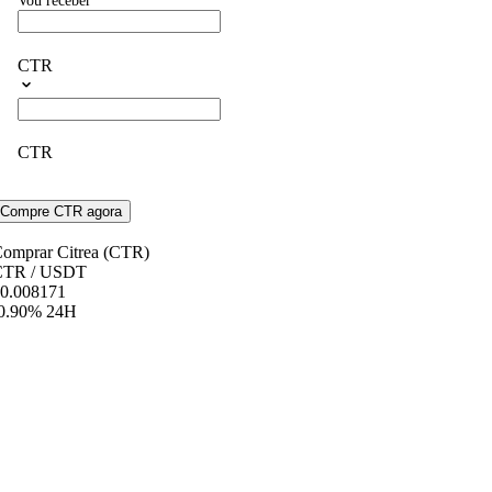
Vou receber
CTR
CTR
Compre CTR agora
omprar Citrea (CTR)
CTR
/ USDT
0.008171
0.90%
24H