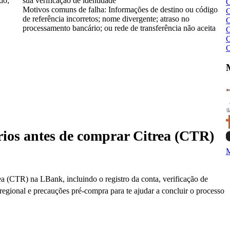
do;
sua verificação de identidade
C
Motivos comuns de falha:
Informações de destino ou código
C
de referência incorretos; nome divergente; atraso no
C
processamento bancário; ou rede de transferência não aceita
C
C
C
rios antes de comprar Citrea (CTR)
M
ea (CTR) na LBank, incluindo o registro da conta, verificação de
egional e precauções pré-compra para te ajudar a concluir o processo