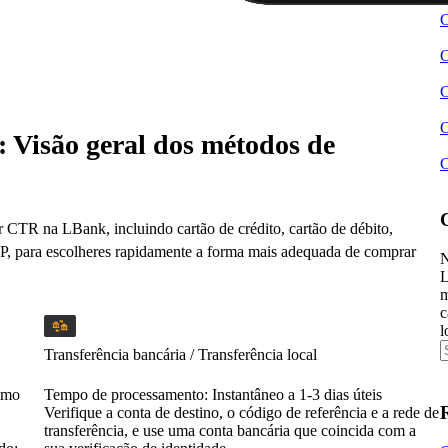
C
C
C
isão geral dos métodos de
C
CTR na LBank, incluindo cartão de crédito, cartão de débito,
2P, para escolheres rapidamente a forma mais adequada de comprar
N
L
m
c
l
Transferência bancária / Transferência local
imo
Tempo de processamento
:
Instantâneo a 1-3 dias úteis
Verifique a conta de destino, o código de referência e a rede de
transferência, e use uma conta bancária que coincida com a