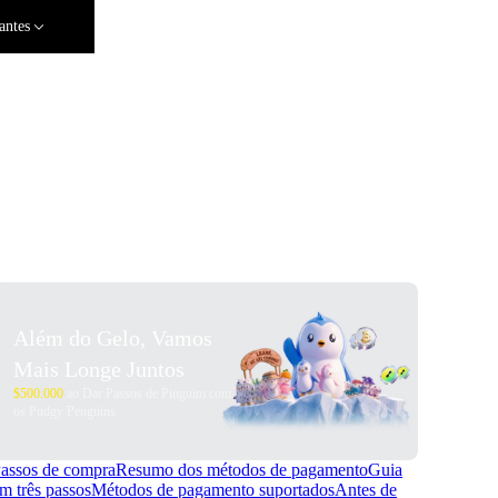
antes
Além do Gelo, Vamos
Mais Longe Juntos
$500.000
ao Dar Passos de Pinguim com
os Pudgy Penguins
assos de compra
Resumo dos métodos de pagamento
Guia
m três passos
Métodos de pagamento suportados
Antes de