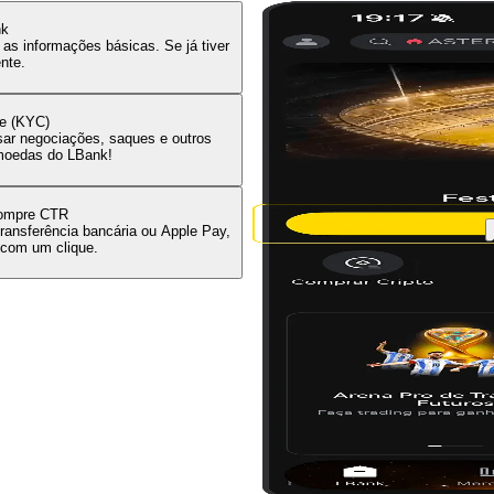
O
nk
$
as informações básicas. Se já tiver
nte.
r
-
C
de (KYC)
sar negociações, saques e outros
omoedas do LBank!
V
compre CTR
ransferência bancária ou Apple Pay,
 com um clique.
C
C
C