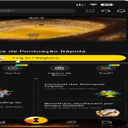
 preço em tempo real de hoje de
Citrea (CTR)
é
0.008171
, com um volume de negociação de 24 horas de
$4.24M
. Atualizamos
CTR
para o preço em USD em tempo
eal. O desempenho de mercado de 24 horas de
CTR
é
0.90%
ompre Citrea (CTR) agora
Planejando comprar CTR?
eja se outros usuários estão comprando CTR:
Sim
Não
Quer comprar outros tokens?
omo comprar Bitcoin (BTC)
omo comprar Ethereum (ETH)
omo comprar Tether (USDT)
Como comprar BNB (BNB)
Como comprar USDC (USDC)