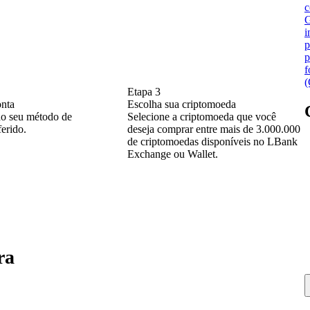
c
G
i
p
p
f
(
Etapa 3
onta
Escolha sua criptomoeda
do seu método de
Selecione a criptomoeda que você
erido.
deseja comprar entre mais de 3.000.000
de criptomoedas disponíveis no LBank
Exchange ou Wallet.
ra