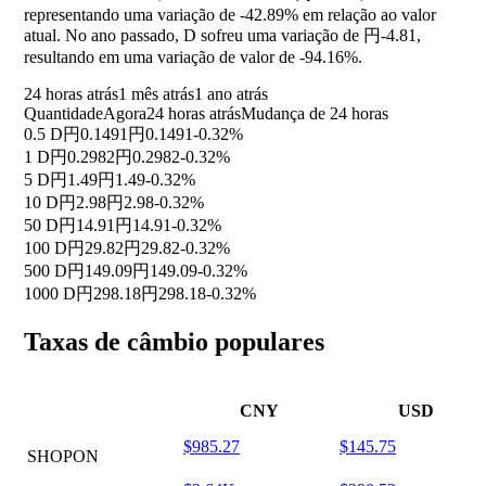
representando uma variação de
-42.89%
em relação ao valor
atual. No ano passado, D sofreu uma variação de 円-4.81,
resultando em uma variação de valor de
-94.16%
.
24 horas atrás
1 mês atrás
1 ano atrás
Quantidade
Agora
24 horas atrás
Mudança de 24 horas
0.5 D
円0.1491
円0.1491
-0.32%
1 D
円0.2982
円0.2982
-0.32%
5 D
円1.49
円1.49
-0.32%
10 D
円2.98
円2.98
-0.32%
50 D
円14.91
円14.91
-0.32%
100 D
円29.82
円29.82
-0.32%
500 D
円149.09
円149.09
-0.32%
1000 D
円298.18
円298.18
-0.32%
Taxas de câmbio populares
CNY
USD
$985.27
$145.75
SHOPON