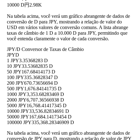
10000 D
円2.98K
Na tabela acima, você verá um gráfico abrangente de dados de
conversão de D para JPY, mostrando a relação de valor do
USD em vários valores de conversão comuns. A lista abrange
taxas de câmbio de 1 D a 10.000 D para JPY, permitindo que
você entenda claramente o valor de cada conversão.
JPY/D Conversor de Taxas de Câmbio
JPY
D
1 JPY
3.35368283 D
10 JPY
33.53682835 D
50 JPY
167.68414173 D
100 JPY
335.36828347 D
200 JPY
670.73656694 D
500 JPY
1,676.84141735 D
1000 JPY
3,353.68283469 D
2000 JPY
6,707.36566938 D
5000 JPY
16,768.41417345 D
10000 JPY
33,536.82834691 D
50000 JPY
167,684.14173454 D
100000 JPY
335,368.28346909 D
Na tabela acima, você verá um gráfico abrangente de dados de
conversão de JPY para D, mostrando a relação de valor de JPY