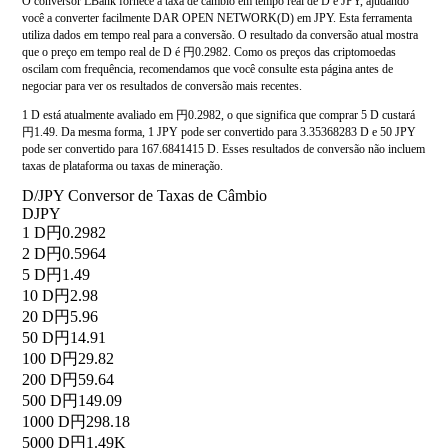
O conversor LBank fornece a taxa de câmbio em tempo real de D e JPY, ajudando
você a converter facilmente DAR OPEN NETWORK(D) em JPY. Esta ferramenta
utiliza dados em tempo real para a conversão. O resultado da conversão atual mostra
que o preço em tempo real de D é 円0.2982. Como os preços das criptomoedas
oscilam com frequência, recomendamos que você consulte esta página antes de
negociar para ver os resultados de conversão mais recentes.
1 D está atualmente avaliado em 円0.2982, o que significa que comprar 5 D custará
円1.49. Da mesma forma, 1 JPY pode ser convertido para 3.35368283 D e 50 JPY
pode ser convertido para 167.6841415 D. Esses resultados de conversão não incluem
taxas de plataforma ou taxas de mineração.
D/JPY Conversor de Taxas de Câmbio
D
JPY
1 D
円0.2982
2 D
円0.5964
5 D
円1.49
10 D
円2.98
20 D
円5.96
50 D
円14.91
100 D
円29.82
200 D
円59.64
500 D
円149.09
1000 D
円298.18
5000 D
円1.49K