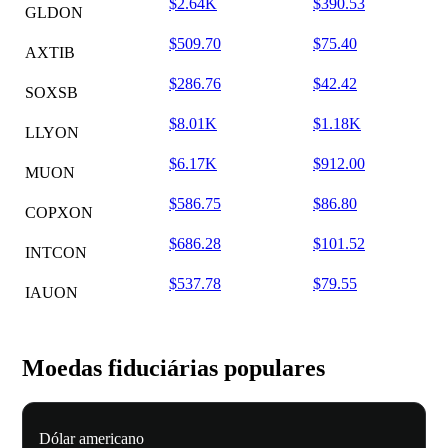
$2.64K
$390.53
GLDON
$509.70
$75.40
AXTIB
$286.76
$42.42
SOXSB
$8.01K
$1.18K
LLYON
$6.17K
$912.00
MUON
$586.75
$86.80
COPXON
$686.28
$101.52
INTCON
$537.78
$79.55
IAUON
Moedas fiduciárias populares
Dólar americano