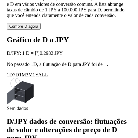
e D em vários valores de conversão comuns. A lista abrange
taxas de câmbio de 1 JPY a 100.000 JPY para D, permitindo
que você entenda claramente o valor de cada conversão.
Compre D agora
Gráfico de D a JPY
D
/
JPY
:
1 D = 円0.2982 JPY
No passado 1D, a flutuação de D para JPY foi de
--
.
1D
7D
1M
3M
1Y
ALL
Sem dados
D/JPY dados de conversão: flutuações
de valor e alterações de preço de D