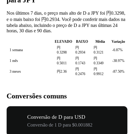
para JPY
Nos últimos 7 dias, o preço mais alto de D a JPY foi 円0.3298,
e o mais baixo foi 円0.2934. Você pode conferir mais dados na
tabela abaixo, incluindo o preço de D a JPY nas últimas 24
horas, 30 dias e 90 dias.
ELEVADO
BAIXO
Média
Variação
円
円
円
1 semana
-6.87%
0.3298
0.2934
0.3121
円
円
円
1 mês
-38.97%
0.5011
0.1743
0.3349
円
円
3 meses
円2.36
-87.50%
0.2476
0.9912
Conversões comuns
Conversão de D para USD
Conversão de 1 D para $0.001882