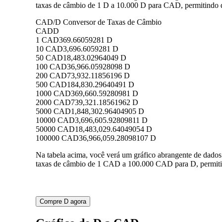
taxas de câmbio de 1 D a 10.000 D para CAD, permitindo q
CAD/D Conversor de Taxas de Câmbio
CAD
D
1 CAD
369.66059281 D
10 CAD
3,696.6059281 D
50 CAD
18,483.02964049 D
100 CAD
36,966.05928098 D
200 CAD
73,932.11856196 D
500 CAD
184,830.29640491 D
1000 CAD
369,660.59280981 D
2000 CAD
739,321.18561962 D
5000 CAD
1,848,302.96404905 D
10000 CAD
3,696,605.92809811 D
50000 CAD
18,483,029.64049054 D
100000 CAD
36,966,059.28098107 D
Na tabela acima, você verá um gráfico abrangente de dado
taxas de câmbio de 1 CAD a 100.000 CAD para D, permitin
Compre D agora