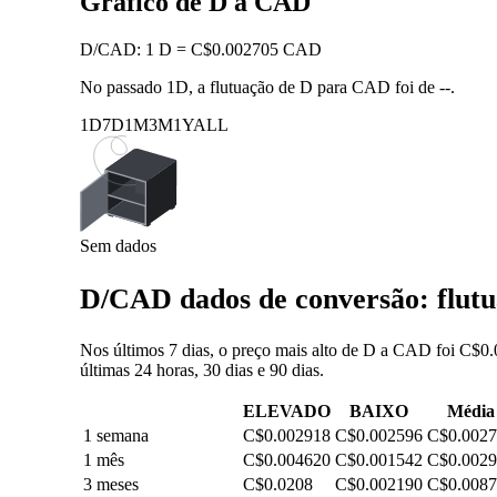
Gráfico de D a CAD
D
/
CAD
:
1 D = C$0.002705 CAD
No passado 1D, a flutuação de D para CAD foi de
--
.
1D
7D
1M
3M
1Y
ALL
Sem dados
D/CAD dados de conversão: flutu
Nos últimos 7 dias, o preço mais alto de D a CAD foi C$0.
últimas 24 horas, 30 dias e 90 dias.
ELEVADO
BAIXO
Média
1 semana
C$0.002918
C$0.002596
C$0.002
1 mês
C$0.004620
C$0.001542
C$0.002
3 meses
C$0.0208
C$0.002190
C$0.008