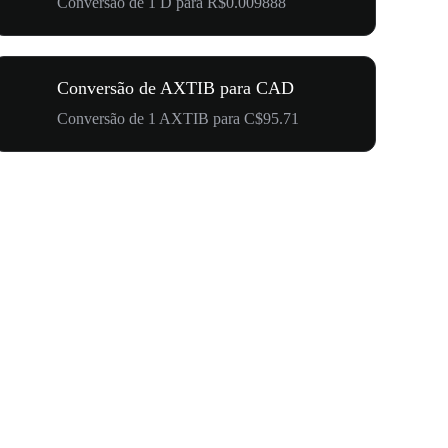
Conversão de 1 D para R$0.009888
Conversão de AXTIB para CAD
Conversão de 1 AXTIB para C$95.71
Seu Primei