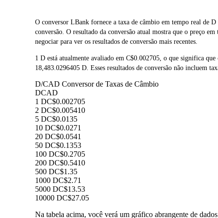
O conversor LBank fornece a taxa de câmbio em tempo real de 
conversão. O resultado da conversão atual mostra que o preço em
negociar para ver os resultados de conversão mais recentes.
1 D está atualmente avaliado em C$0.002705, o que significa q
18,483.0296405 D. Esses resultados de conversão não incluem tax
D/CAD Conversor de Taxas de Câmbio
D
CAD
1 D
C$0.002705
2 D
C$0.005410
5 D
C$0.0135
10 D
C$0.0271
20 D
C$0.0541
50 D
C$0.1353
100 D
C$0.2705
200 D
C$0.5410
500 D
C$1.35
1000 D
C$2.71
5000 D
C$13.53
10000 D
C$27.05
Na tabela acima, você verá um gráfico abrangente de dado