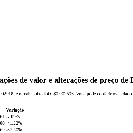
ações de valor e alterações de preço d
002918, e o mais baixo foi C$0.002596. Você pode conferir mais dados
Variação
761
-7.09%
980
-41.22%
769
-87.50%