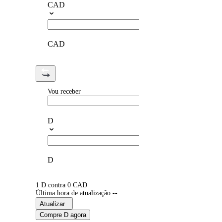
CAD
CAD
Vou receber
D
D
1 D contra 0 CAD
Última hora de atualização --
Atualizar
Compre D agora