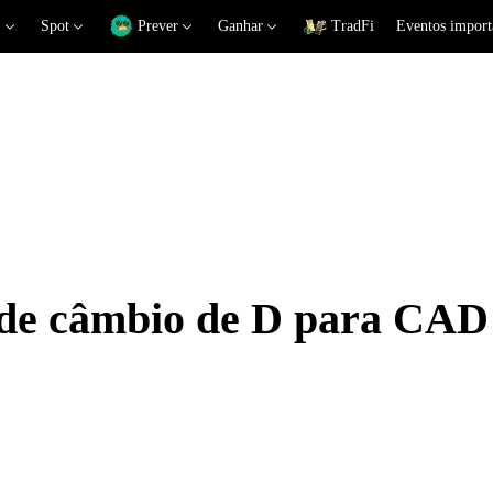
Spot
Prever
Ganhar
TradFi
Eventos import
 de câmbio de D para CAD