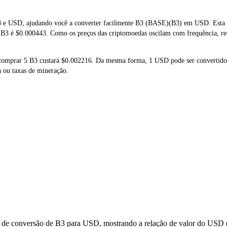
 e USD, ajudando você a converter facilmente B3 (BASE)(B3) em USD. Esta fe
e B3 é $0.000443. Como os preços das criptomoedas oscilam com frequência, re
e comprar 5 B3 custará $0.002216. Da mesma forma, 1 USD pode ser convertid
a ou taxas de mineração.
s de conversão de B3 para USD, mostrando a relação de valor do USD e