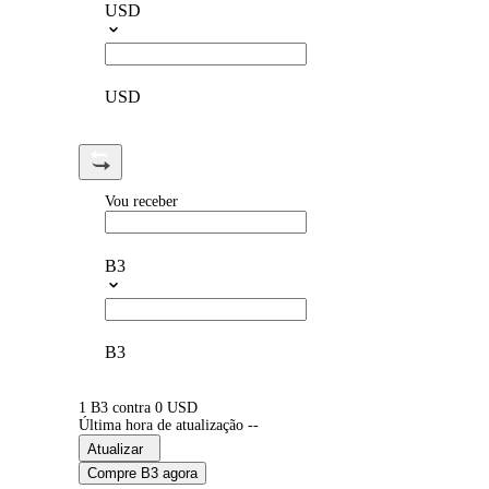
USD
USD
Vou receber
B3
B3
1 B3 contra 0 USD
Última hora de atualização --
Atualizar
Compre B3 agora