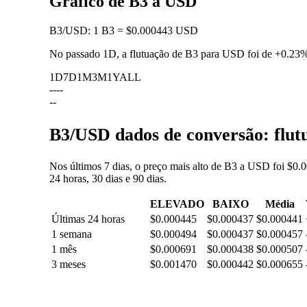
Gráfico de B3 a USD
B3
/
USD
:
1 B3 = $0.000443 USD
No passado 1D, a flutuação de B3 para USD foi de
+0.23
1D
7D
1M
3M
1Y
ALL
--
--
--
B3/USD dados de conversão: flutu
Nos últimos 7 dias, o preço mais alto de B3 a USD foi $0.
24 horas, 30 dias e 90 dias.
ELEVADO
BAIXO
Média
Últimas 24 horas
$0.000445
$0.000437
$0.000441
1 semana
$0.000494
$0.000437
$0.000457
1 mês
$0.000691
$0.000438
$0.000507
3 meses
$0.001470
$0.000442
$0.000655