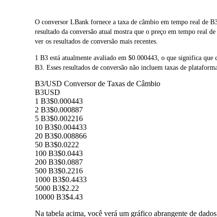
O conversor LBank fornece a taxa de câmbio em tempo real de B3
resultado da conversão atual mostra que o preço em tempo real d
ver os resultados de conversão mais recentes.
1 B3 está atualmente avaliado em $0.000443, o que significa qu
B3. Esses resultados de conversão não incluem taxas de plataform
B3/USD Conversor de Taxas de Câmbio
B3
USD
1 B3
$0.000443
2 B3
$0.000887
5 B3
$0.002216
10 B3
$0.004433
20 B3
$0.008866
50 B3
$0.0222
100 B3
$0.0443
200 B3
$0.0887
500 B3
$0.2216
1000 B3
$0.4433
5000 B3
$2.22
10000 B3
$4.43
Na tabela acima, você verá um gráfico abrangente de dado