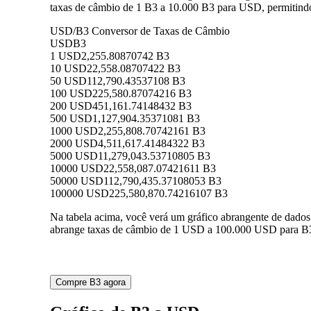
taxas de câmbio de 1 B3 a 10.000 B3 para USD, permitindo
USD/B3 Conversor de Taxas de Câmbio
USD
B3
1 USD
2,255.80870742 B3
10 USD
22,558.08707422 B3
50 USD
112,790.43537108 B3
100 USD
225,580.87074216 B3
200 USD
451,161.74148432 B3
500 USD
1,127,904.35371081 B3
1000 USD
2,255,808.70742161 B3
2000 USD
4,511,617.41484322 B3
5000 USD
11,279,043.53710805 B3
10000 USD
22,558,087.07421611 B3
50000 USD
112,790,435.37108053 B3
100000 USD
225,580,870.74216107 B3
Na tabela acima, você verá um gráfico abrangente de dado
abrange taxas de câmbio de 1 USD a 100.000 USD para B3,
Compre B3 agora