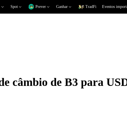
Spot
Prever
Ganhar
TradFi
Eventos import
 de câmbio de B3 para US