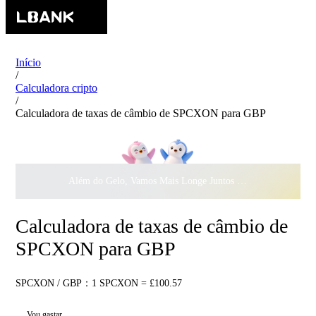
Início
/
Calculadora cripto
/
Calculadora de taxas de câmbio de SPCXON para GBP
Além do Gelo, Vamos Mais Longe Juntos ·
$500.000
ao Dar 
Calculadora de taxas de câmbio de
SPCXON para GBP
SPCXON / GBP：1 SPCXON = £100.57
Vou gastar