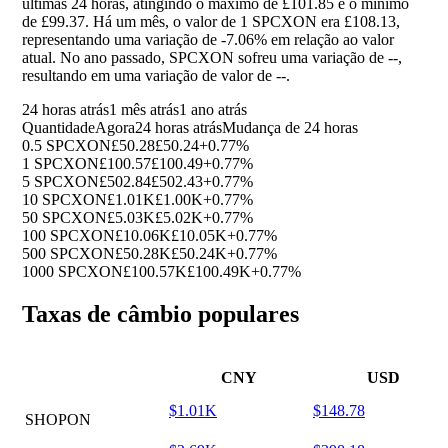
últimas 24 horas, atingindo o máximo de £101.85 e o mínimo
de £99.37. Há um mês, o valor de 1 SPCXON era £108.13,
representando uma variação de
-7.06%
em relação ao valor
atual. No ano passado, SPCXON sofreu uma variação de
--
,
resultando em uma variação de valor de
--
.
24 horas atrás
1 mês atrás
1 ano atrás
Quantidade
Agora
24 horas atrás
Mudança de 24 horas
0.5 SPCXON
£50.28
£50.24
+0.77%
1 SPCXON
£100.57
£100.49
+0.77%
5 SPCXON
£502.84
£502.43
+0.77%
10 SPCXON
£1.01K
£1.00K
+0.77%
50 SPCXON
£5.03K
£5.02K
+0.77%
100 SPCXON
£10.06K
£10.05K
+0.77%
500 SPCXON
£50.28K
£50.24K
+0.77%
1000 SPCXON
£100.57K
£100.49K
+0.77%
Taxas de câmbio populares
CNY
USD
$1.01K
$148.78
SHOPON