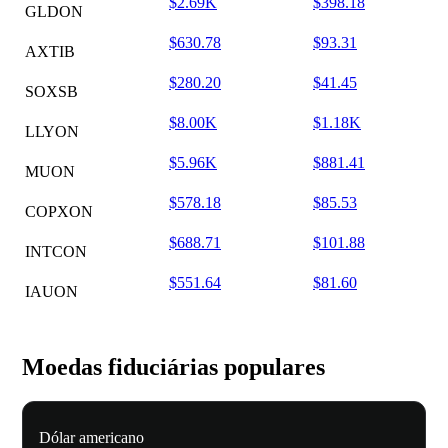
$2.69K
$398.18
GLDON
$630.78
$93.31
AXTIB
$280.20
$41.45
SOXSB
$8.00K
$1.18K
LLYON
$5.96K
$881.41
MUON
$578.18
$85.53
COPXON
$688.71
$101.88
INTCON
$551.64
$81.60
IAUON
Moedas fiduciárias populares
Dólar americano