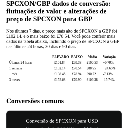
SPCXON/GBP dados de conversão:
flutuações de valor e alterações de
preço de SPCXON para GBP
Nos últimos 7 dias, o preço mais alto de SPCXON a GBP foi
£102.14, e o mais baixo foi £78.54. Você pode conferir mais
dados na tabela abaixo, incluindo o preço de SPCXON a GBP
nas últimas 24 horas, 30 dias e 90 dias.
ELEVADO
BAIXO
Média
Variação
Últimas 24 horas
£101.84
£99.38
£100.53
+0.79%
1 semana
£102.14
£78.54
£88.95
+24.65%
1 mês
£108.45
£78.94
£90.72
-7.13%
3 meses
£152.63
£79.90
£106.38
-15.74%
Conversões comuns
Conversão de SPCXON para USD