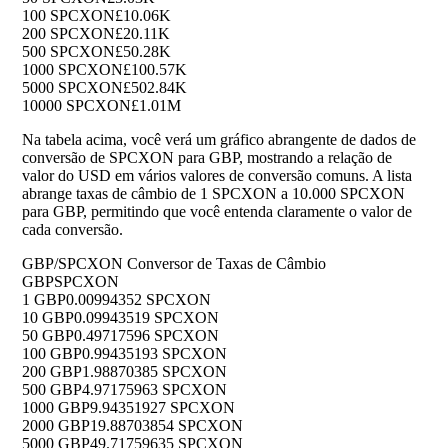
100 SPCXON
£10.06K
200 SPCXON
£20.11K
500 SPCXON
£50.28K
1000 SPCXON
£100.57K
5000 SPCXON
£502.84K
10000 SPCXON
£1.01M
Na tabela acima, você verá um gráfico abrangente de dados de
conversão de SPCXON para GBP, mostrando a relação de
valor do USD em vários valores de conversão comuns. A lista
abrange taxas de câmbio de 1 SPCXON a 10.000 SPCXON
para GBP, permitindo que você entenda claramente o valor de
cada conversão.
GBP/SPCXON Conversor de Taxas de Câmbio
GBP
SPCXON
1 GBP
0.00994352 SPCXON
10 GBP
0.09943519 SPCXON
50 GBP
0.49717596 SPCXON
100 GBP
0.99435193 SPCXON
200 GBP
1.98870385 SPCXON
500 GBP
4.97175963 SPCXON
1000 GBP
9.94351927 SPCXON
2000 GBP
19.88703854 SPCXON
5000 GBP
49.71759635 SPCXON