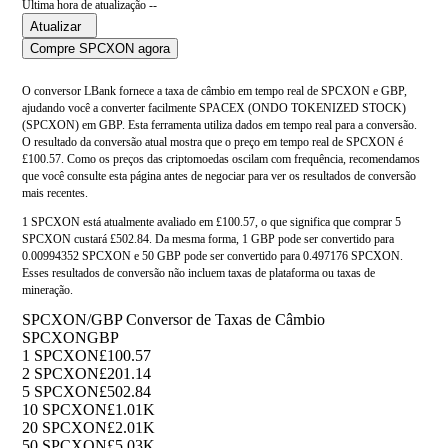
Última hora de atualização --
Atualizar
Compre SPCXON agora
O conversor LBank fornece a taxa de câmbio em tempo real de SPCXON e GBP,
ajudando você a converter facilmente SPACEX (ONDO TOKENIZED STOCK)
(SPCXON) em GBP. Esta ferramenta utiliza dados em tempo real para a conversão.
O resultado da conversão atual mostra que o preço em tempo real de SPCXON é
£100.57. Como os preços das criptomoedas oscilam com frequência, recomendamos
que você consulte esta página antes de negociar para ver os resultados de conversão
mais recentes.
1 SPCXON está atualmente avaliado em £100.57, o que significa que comprar 5
SPCXON custará £502.84. Da mesma forma, 1 GBP pode ser convertido para
0.00994352 SPCXON e 50 GBP pode ser convertido para 0.497176 SPCXON.
Esses resultados de conversão não incluem taxas de plataforma ou taxas de
mineração.
SPCXON/GBP Conversor de Taxas de Câmbio
SPCXON
GBP
1 SPCXON
£100.57
2 SPCXON
£201.14
5 SPCXON
£502.84
10 SPCXON
£1.01K
20 SPCXON
£2.01K
50 SPCXON
£5.03K