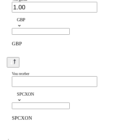
GBP
GBP
Vou receber
SPCXON
SPCXON