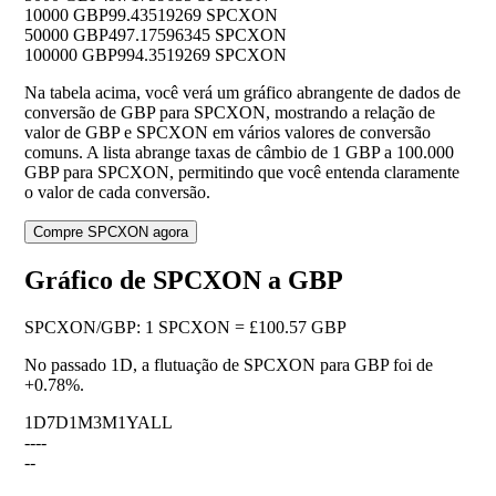
10000 GBP
99.43519269 SPCXON
50000 GBP
497.17596345 SPCXON
100000 GBP
994.3519269 SPCXON
Na tabela acima, você verá um gráfico abrangente de dados de
conversão de GBP para SPCXON, mostrando a relação de
valor de GBP e SPCXON em vários valores de conversão
comuns. A lista abrange taxas de câmbio de 1 GBP a 100.000
GBP para SPCXON, permitindo que você entenda claramente
o valor de cada conversão.
Compre SPCXON agora
Gráfico de SPCXON a GBP
SPCXON
/
GBP
:
1 SPCXON = £100.57 GBP
No passado 1D, a flutuação de SPCXON para GBP foi de
+0.78%
.
1D
7D
1M
3M
1Y
ALL
--
--
--