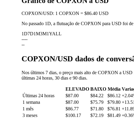
Gráfico de COPXON a USD
COPXON
/
USD
:
1 COPXON = $86.40 USD
No passado 1D, a flutuação de COPXON para USD foi d
1D
7D
1M
3M
1Y
ALL
--
--
--
COPXON/USD dados de conversão:
Nos últimos 7 dias, o preço mais alto de COPXON a USD f
últimas 24 horas, 30 dias e 90 dias.
ELEVADO
BAIXO
Média
Varia
Últimas 24 horas
$87.00
$84.22
$86.12
+2.0
1 semana
$87.00
$75.79
$79.80
+13.
1 mês
$86.77
$71.80
$76.81
+11.8
3 meses
$100.17
$72.19
$81.49
+0.3