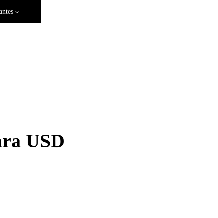
antes
ara USD