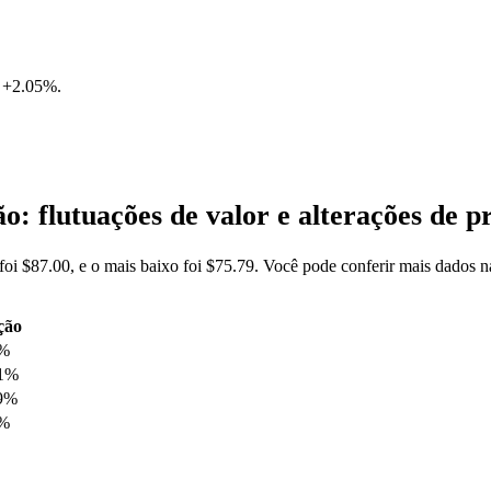
e
+2.05%
.
 flutuações de valor e alterações de
oi $87.00, e o mais baixo foi $75.79. Você pode conferir mais dados
ção
4%
51%
9%
6%