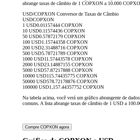
abrange taxas de câmbio de 1 COPXON a 10.000 COPXON p
USD/COPXON Conversor de Taxas de Câmbio
USD
COPXON
1 USD
0.01157444 COPXON
10 USD
0.11574436 COPXON
50 USD
0.57872179 COPXON
100 USD
1.15744358 COPXON
200 USD
2.31488716 COPXON
500 USD
5.78721789 COPXON
1000 USD
11.57443578 COPXON
2000 USD
23.14887155 COPXON
5000 USD
57.87217888 COPXON
10000 USD
115.74435775 COPXON
50000 USD
578.72178876 COPXON
100000 USD
1,157.44357752 COPXON
Na tabela acima, você verá um gráfico abrangente de da
comuns. A lista abrange taxas de câmbio de 1 USD a 100
Compre COPXON agora