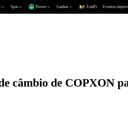
Spot
Prever
Ganhar
TradFi
Eventos import
s de câmbio de COPXON p