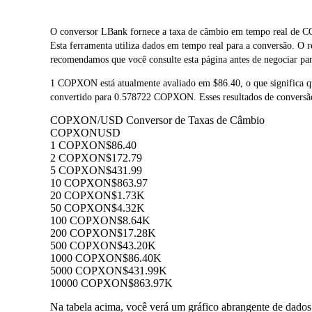
O conversor LBank fornece a taxa de câmbio em tempo re
Esta ferramenta utiliza dados em tempo real para a conversão. O
recomendamos que você consulte esta página antes de negociar para
1 COPXON está atualmente avaliado em $86.40, o que signific
convertido para 0.578722 COPXON. Esses resultados de conversão
COPXON/USD Conversor de Taxas de Câmbio
COPXON
USD
1 COPXON
$86.40
2 COPXON
$172.79
5 COPXON
$431.99
10 COPXON
$863.97
20 COPXON
$1.73K
50 COPXON
$4.32K
100 COPXON
$8.64K
200 COPXON
$17.28K
500 COPXON
$43.20K
1000 COPXON
$86.40K
5000 COPXON
$431.99K
10000 COPXON
$863.97K
Na tabela acima, você verá um gráfico abrangente de dad