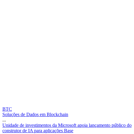
BTC
Soluções de Dados em Blockchain
...
U
n
i
d
a
d
e
d
e
i
n
v
e
s
t
i
m
e
n
t
o
s
d
a
M
i
c
r
o
s
o
f
t
a
p
o
i
a
l
a
n
ç
a
m
e
n
t
o
p
ú
b
l
i
c
o
d
o
c
o
n
s
t
r
u
t
o
r
d
e
I
A
p
a
r
a
a
p
l
i
c
a
ç
õ
e
s
B
a
s
e