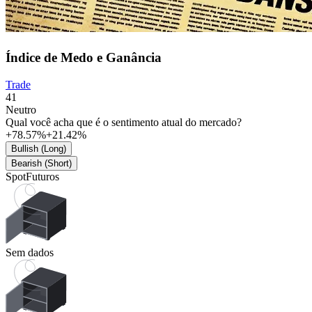
Índice de Medo e Ganância
Trade
41
Neutro
Qual você acha que é o sentimento atual do mercado?
+78.57%
+21.42%
Bullish (Long)
Bearish (Short)
Spot
Futuros
Sem dados