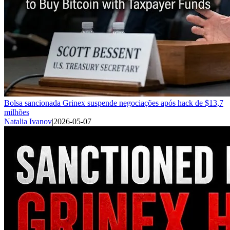
Bolsa sancionada Grinex suspende negociações após hack de $13,7
milhões
Natalia Ivanov
|
2026-05-07