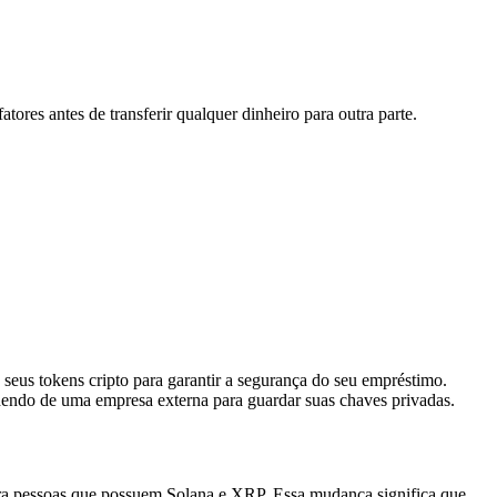
ores antes de transferir qualquer dinheiro para outra parte.
 seus tokens cripto para garantir a segurança do seu empréstimo.
ndendo de uma empresa externa para guardar suas chaves privadas.
para pessoas que possuem Solana e XRP. Essa mudança significa que