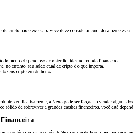
de cripto não é exceção. Você deve considerar cuidadosamente esses fat
todo menos dispendioso de obter liquidez no mundo financeiro.
te, no entanto, seu saldo atual de cripto é o que importa.
s tokens cripto em dinheiro.
iminuir significativamente, a Nexo pode ser forçada a vender alguns dos
co sólido de sobreviver a grandes crashes financeiros, você está depe
 Financeira
e carro ou férias estão para trás. A Nexo acaba de fazer uma mudança 