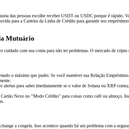
aioria das pessoas escolhe receber USDT ou USDC porque é rápido. Vo
vida para a Carteira da Linha de Crédito para garantir seu empréstimo 
da Mutuário
 cuidado com sua conta para não ter problemas. O mercado de cripto é f
estado o máximo que puder. Se você mantiver sua Relação Empréstimo
mente.
 alertas para saber imediatamente se o valor de Solana ou XRP começar 
o Cartão Nexo no "Modo Crédito" para coisas como café ou almoço. Iss
as.
xchange a congela. Isso acontece quando há um problema com a segura