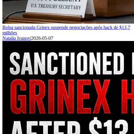
Bolsa sancionada Grinex suspende negociações após hack de $13,7
milhões
Natalia Ivanov
|
2026-05-07