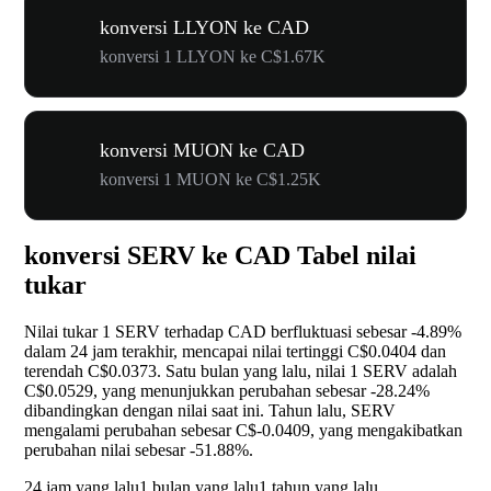
konversi LLYON ke CAD
konversi 1 LLYON ke C$1.67K
konversi MUON ke CAD
konversi 1 MUON ke C$1.25K
konversi SERV ke CAD Tabel nilai
tukar
Nilai tukar 1 SERV terhadap CAD berfluktuasi sebesar
-4.89%
dalam 24 jam terakhir, mencapai nilai tertinggi C$0.0404 dan
terendah C$0.0373. Satu bulan yang lalu, nilai 1 SERV adalah
C$0.0529, yang menunjukkan perubahan sebesar
-28.24%
dibandingkan dengan nilai saat ini. Tahun lalu, SERV
mengalami perubahan sebesar C$-0.0409, yang mengakibatkan
perubahan nilai sebesar
-51.88%
.
24 jam yang lalu
1 bulan yang lalu
1 tahun yang lalu