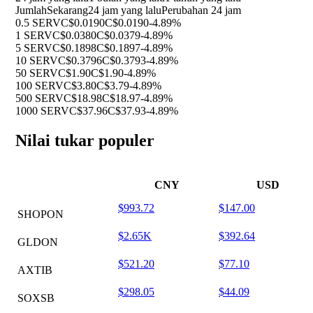
Jumlah
Sekarang
24 jam yang lalu
Perubahan 24 jam
0.5 SERV
C$0.0190
C$0.0190
-4.89%
1 SERV
C$0.0380
C$0.0379
-4.89%
5 SERV
C$0.1898
C$0.1897
-4.89%
10 SERV
C$0.3796
C$0.3793
-4.89%
50 SERV
C$1.90
C$1.90
-4.89%
100 SERV
C$3.80
C$3.79
-4.89%
500 SERV
C$18.98
C$18.97
-4.89%
1000 SERV
C$37.96
C$37.93
-4.89%
Nilai tukar populer
CNY
USD
$993.72
$147.00
SHOPON
$2.65K
$392.64
GLDON
$521.20
$77.10
AXTIB
$298.05
$44.09
SOXSB