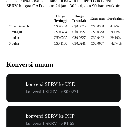
data selengkapnya pada tabel di bawah ini, termasuk harga
SERV hingga CAD dalam 24 jam, 30 hari, dan 90 hari terakhir.
Harga
Harga
Rata-rata
Perubahan
Tertinggi
Terendah
24 jam terakhir
C$0.0404
C$0.0375
C$0.0388
-4.87%
1 minggu
C$0.0404
C$0.0327
C$0.0358
+9.17%
1 bulan
C$0.0595
C$0.0327
C$0.0462
-29.10%
3 bulan
C$0.1130
C$0.0241
C$0.0637
+42.74%
Konversi umum
konversi SERV ke USD
konversi 1 SERV ke $0.0271
konversi SERV ke PHP
konversi 1 SERV ke ₱1.65