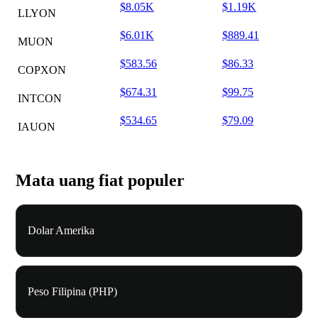
$8.05K
$1.19K
LLYON
$6.01K
$889.41
MUON
$583.56
$86.33
COPXON
$674.31
$99.75
INTCON
$534.65
$79.09
IAUON
Mata uang fiat populer
Dolar Amerika
Peso Filipina (PHP)