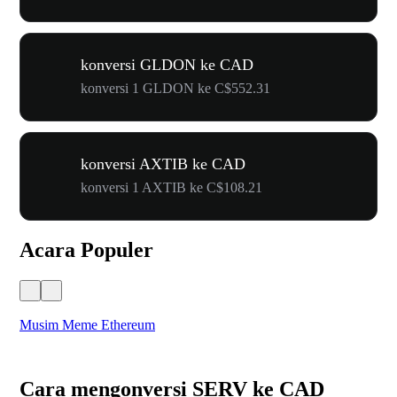
konversi GLDON ke CAD
konversi 1 GLDON ke C$552.31
konversi AXTIB ke CAD
konversi 1 AXTIB ke C$108.21
Acara Populer
Musim Meme Ethereum
Ka
Cara mengonversi SERV ke CAD