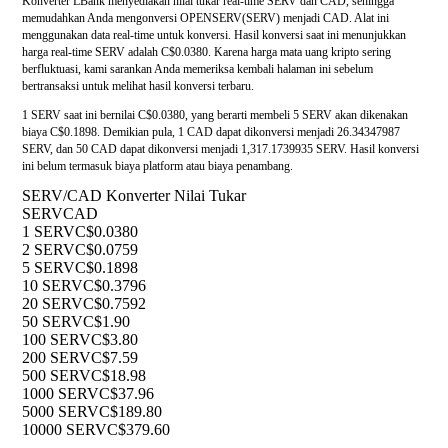
Konverter LBank menyediakan nilai tukar real-time SERV dan CAD, sehingga
memudahkan Anda mengonversi OPENSERV(SERV) menjadi CAD. Alat ini
menggunakan data real-time untuk konversi. Hasil konversi saat ini menunjukkan
harga real-time SERV adalah C$0.0380. Karena harga mata uang kripto sering
berfluktuasi, kami sarankan Anda memeriksa kembali halaman ini sebelum
bertransaksi untuk melihat hasil konversi terbaru.
1 SERV saat ini bernilai C$0.0380, yang berarti membeli 5 SERV akan dikenakan
biaya C$0.1898. Demikian pula, 1 CAD dapat dikonversi menjadi 26.34347987
SERV, dan 50 CAD dapat dikonversi menjadi 1,317.1739935 SERV. Hasil konversi
ini belum termasuk biaya platform atau biaya penambang.
SERV/CAD Konverter Nilai Tukar
SERV
CAD
1 SERV
C$0.0380
2 SERV
C$0.0759
5 SERV
C$0.1898
10 SERV
C$0.3796
20 SERV
C$0.7592
50 SERV
C$1.90
100 SERV
C$3.80
200 SERV
C$7.59
500 SERV
C$18.98
1000 SERV
C$37.96
5000 SERV
C$189.80
10000 SERV
C$379.60