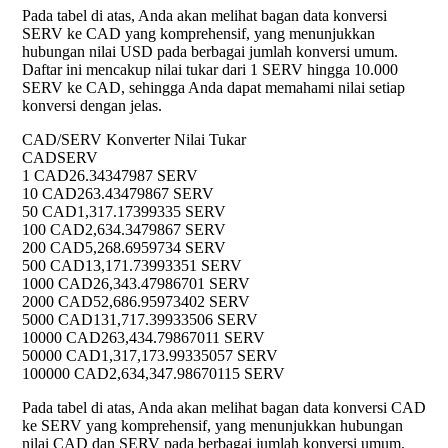
Pada tabel di atas, Anda akan melihat bagan data konversi
SERV ke CAD yang komprehensif, yang menunjukkan
hubungan nilai USD pada berbagai jumlah konversi umum.
Daftar ini mencakup nilai tukar dari 1 SERV hingga 10.000
SERV ke CAD, sehingga Anda dapat memahami nilai setiap
konversi dengan jelas.
CAD/SERV Konverter Nilai Tukar
CAD
SERV
1 CAD
26.34347987 SERV
10 CAD
263.43479867 SERV
50 CAD
1,317.17399335 SERV
100 CAD
2,634.3479867 SERV
200 CAD
5,268.6959734 SERV
500 CAD
13,171.73993351 SERV
1000 CAD
26,343.47986701 SERV
2000 CAD
52,686.95973402 SERV
5000 CAD
131,717.39933506 SERV
10000 CAD
263,434.79867011 SERV
50000 CAD
1,317,173.99335057 SERV
100000 CAD
2,634,347.98670115 SERV
Pada tabel di atas, Anda akan melihat bagan data konversi CAD
ke SERV yang komprehensif, yang menunjukkan hubungan
nilai CAD dan SERV pada berbagai jumlah konversi umum.