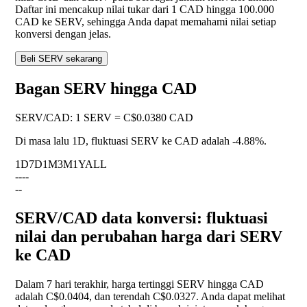
Daftar ini mencakup nilai tukar dari 1 CAD hingga 100.000
CAD ke SERV, sehingga Anda dapat memahami nilai setiap
konversi dengan jelas.
Beli SERV sekarang
Bagan SERV hingga CAD
SERV
/
CAD
:
1 SERV = C$0.0380 CAD
Di masa lalu 1D, fluktuasi SERV ke CAD adalah
-4.88%
.
1D
7D
1M
3M
1Y
ALL
--
--
--
SERV/CAD data konversi: fluktuasi
nilai dan perubahan harga dari SERV
ke CAD
Dalam 7 hari terakhir, harga tertinggi SERV hingga CAD
adalah C$0.0404, dan terendah C$0.0327. Anda dapat melihat