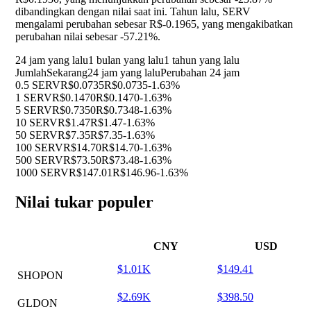
dibandingkan dengan nilai saat ini. Tahun lalu, SERV
mengalami perubahan sebesar R$-0.1965, yang mengakibatkan
perubahan nilai sebesar
-57.21%
.
24 jam yang lalu
1 bulan yang lalu
1 tahun yang lalu
Jumlah
Sekarang
24 jam yang lalu
Perubahan 24 jam
0.5 SERV
R$0.0735
R$0.0735
-1.63%
1 SERV
R$0.1470
R$0.1470
-1.63%
5 SERV
R$0.7350
R$0.7348
-1.63%
10 SERV
R$1.47
R$1.47
-1.63%
50 SERV
R$7.35
R$7.35
-1.63%
100 SERV
R$14.70
R$14.70
-1.63%
500 SERV
R$73.50
R$73.48
-1.63%
1000 SERV
R$147.01
R$146.96
-1.63%
Nilai tukar populer
CNY
USD
$1.01K
$149.41
SHOPON
$2.69K
$398.50
GLDON