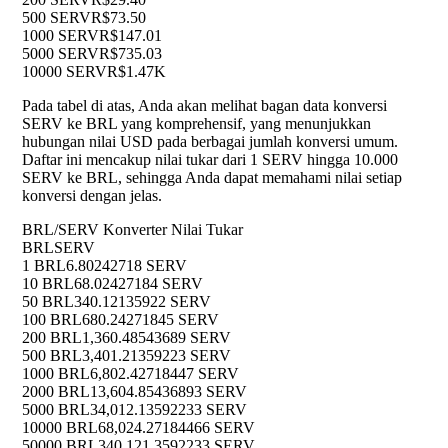
500 SERV
R$73.50
1000 SERV
R$147.01
5000 SERV
R$735.03
10000 SERV
R$1.47K
Pada tabel di atas, Anda akan melihat bagan data konversi
SERV ke BRL yang komprehensif, yang menunjukkan
hubungan nilai USD pada berbagai jumlah konversi umum.
Daftar ini mencakup nilai tukar dari 1 SERV hingga 10.000
SERV ke BRL, sehingga Anda dapat memahami nilai setiap
konversi dengan jelas.
BRL/SERV Konverter Nilai Tukar
BRL
SERV
1 BRL
6.80242718 SERV
10 BRL
68.02427184 SERV
50 BRL
340.12135922 SERV
100 BRL
680.24271845 SERV
200 BRL
1,360.48543689 SERV
500 BRL
3,401.21359223 SERV
1000 BRL
6,802.42718447 SERV
2000 BRL
13,604.85436893 SERV
5000 BRL
34,012.13592233 SERV
10000 BRL
68,024.27184466 SERV
50000 BRL
340,121.3592233 SERV