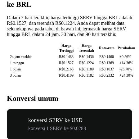
ke BRL
Dalam 7 hari terakhir, harga tertinggi SERV hingga BRL adalah
R$0.1527, dan terendah R$0.1224. Anda dapat melihat data
selengkapnya pada tabel di bawah ini, termasuk harga SERV
hingga BRL dalam 24 jam, 30 hari, dan 90 hari terakhir.
Harga
Harga
Rata-rata
Perubahan
Tertinggi
Terendah
24 jam terakhir
R$0.1488
R$0.1436
R$0.1460
+0.56%
1 minggu
R$0.1527
R$0.1224
R$0.1369
+14.36%
1 bulan
R$0.2163
R$0.1189
R$0.1637
-25.70%
3 bulan
R$0.4109
R$0.1182
R$0.2332
+24.30%
Konversi umum
konversi SERV ke USD
konversi 1 SERV ke $0.0288