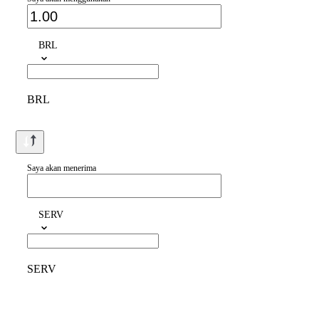
BRL
BRL
Saya akan menerima
SERV
SERV