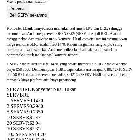
Waktu pembaruan terakhir --
Perbarui
Beli SERV sekarang
Konverter LBank menyediakan nilai tukar real-time SERV dan BRL, sehingga
memudahkan Anda mengonversi OPENSERV(SERV) menjadi BRL. Alat ini
menggunakan data real-time untuk konversi. Hasil konversi saat ini menunjukkan
harga real-time SERV adalah R$0.1470. Karena harga mata uang kripto sering
berfluktuasi, kami sarankan Anda memeriksa kembali halaman ini sebelum
bertransaksi untuk melihat hasil konversi terbaru.
1 SERV saat ini bernilai R$0.1470, yang berarti membeli 5 SERV akan dikenakan
biaya R$0.7350. Demikian pula, 1 BRL dapat dikonversi menjadi 6.80242718 SERV,
dan 50 BRL dapat dikonversi menjadi 340.121359 SERV. Hasil konversi ini belum
termasuk biaya platform atau biaya penambang.
SERV/BRL Konverter Nilai Tukar
SERV
BRL
1 SERV
R$0.1470
2 SERV
R$0.2940
5 SERV
R$0.7350
10 SERV
R$1.47
20 SERV
R$2.94
50 SERV
R$7.35
100 SERV
R$14.70
200 SERV
R$29.40