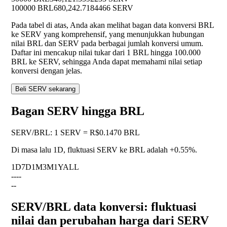
100000 BRL
680,242.7184466 SERV
Pada tabel di atas, Anda akan melihat bagan data konversi BRL
ke SERV yang komprehensif, yang menunjukkan hubungan
nilai BRL dan SERV pada berbagai jumlah konversi umum.
Daftar ini mencakup nilai tukar dari 1 BRL hingga 100.000
BRL ke SERV, sehingga Anda dapat memahami nilai setiap
konversi dengan jelas.
Beli SERV sekarang
Bagan SERV hingga BRL
SERV
/
BRL
:
1 SERV = R$0.1470 BRL
Di masa lalu 1D, fluktuasi SERV ke BRL adalah
+0.55%
.
1D
7D
1M
3M
1Y
ALL
--
--
--
SERV/BRL data konversi: fluktuasi
nilai dan perubahan harga dari SERV