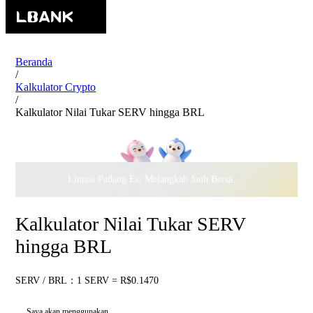
Beranda
/
Kalkulator Crypto
/
Kalkulator Nilai Tukar SERV hingga BRL
Lintasi Padang Es, Melangkah Jauh Bersama · Rayakan
$500.
Kalkulator Nilai Tukar SERV
hingga BRL
SERV / BRL：1 SERV = R$0.1470
Saya akan menggunakan