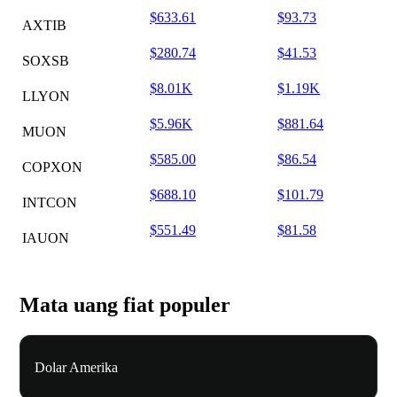
$633.61
$93.73
AXTIB
$280.74
$41.53
SOXSB
$8.01K
$1.19K
LLYON
$5.96K
$881.64
MUON
$585.00
$86.54
COPXON
$688.10
$101.79
INTCON
$551.49
$81.58
IAUON
Mata uang fiat populer
Dolar Amerika