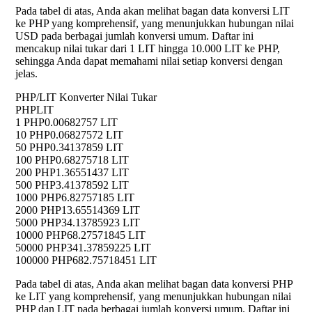
Pada tabel di atas, Anda akan melihat bagan data konversi LIT
ke PHP yang komprehensif, yang menunjukkan hubungan nilai
USD pada berbagai jumlah konversi umum. Daftar ini
mencakup nilai tukar dari 1 LIT hingga 10.000 LIT ke PHP,
sehingga Anda dapat memahami nilai setiap konversi dengan
jelas.
PHP/LIT Konverter Nilai Tukar
PHP
LIT
1 PHP
0.00682757 LIT
10 PHP
0.06827572 LIT
50 PHP
0.34137859 LIT
100 PHP
0.68275718 LIT
200 PHP
1.36551437 LIT
500 PHP
3.41378592 LIT
1000 PHP
6.82757185 LIT
2000 PHP
13.65514369 LIT
5000 PHP
34.13785923 LIT
10000 PHP
68.27571845 LIT
50000 PHP
341.37859225 LIT
100000 PHP
682.75718451 LIT
Pada tabel di atas, Anda akan melihat bagan data konversi PHP
ke LIT yang komprehensif, yang menunjukkan hubungan nilai
PHP dan LIT pada berbagai jumlah konversi umum. Daftar ini