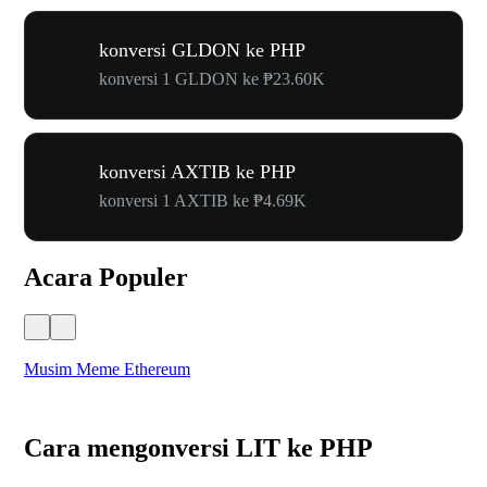
konversi GLDON ke PHP
konversi 1 GLDON ke ₱23.60K
konversi AXTIB ke PHP
konversi 1 AXTIB ke ₱4.69K
Acara Populer
Musim Meme Ethereum
Ka
Cara mengonversi LIT ke PHP