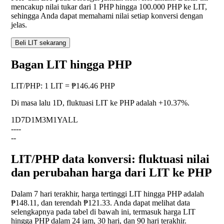
mencakup nilai tukar dari 1 PHP hingga 100.000 PHP ke LIT,
sehingga Anda dapat memahami nilai setiap konversi dengan
jelas.
Beli LIT sekarang
Bagan LIT hingga PHP
LIT
/
PHP
:
1 LIT = ₱146.46 PHP
Di masa lalu 1D, fluktuasi LIT ke PHP adalah
+10.37%
.
1D
7D
1M
3M
1Y
ALL
--
--
--
LIT/PHP data konversi: fluktuasi nilai
dan perubahan harga dari LIT ke PHP
Dalam 7 hari terakhir, harga tertinggi LIT hingga PHP adalah
₱148.11, dan terendah ₱121.33. Anda dapat melihat data
selengkapnya pada tabel di bawah ini, termasuk harga LIT
hingga PHP dalam 24 jam, 30 hari, dan 90 hari terakhir.