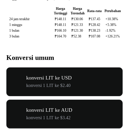
Harga
Harga
Rata-rata
Perubahan
Tertinggi
Terendah
24 jam terakhir
₱148.11
₱130.06
₱137.45
+10.38%
1 minggu
₱148.11
₱121.33
₱128.42
+5.38%
1 bulan
₱166.10
₱121.30
₱138.23
-1.92%
3 bulan
₱164.70
₱52.38
₱107.08
+126.21%
Konversi umum
konversi LIT ke USD
konversi 1 LIT ke $2.40
konversi LIT ke AUD
konversi 1 LIT ke $3.42