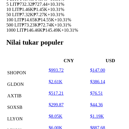
5 LIT
₱732.32
₱727.44
+10.31%
10 LIT
₱1.46K
₱1.45K
+10.31%
50 LIT
₱7.32K
₱7.27K
+10.31%
100 LIT
₱14.65K
₱14.55K
+10.31%
500 LIT
₱73.23K
₱72.74K
+10.31%
1000 LIT
₱146.46K
₱145.49K
+10.31%
Nilai tukar populer
CNY
USD
$993.72
$147.00
SHOPON
$2.61K
$386.14
GLDON
$517.21
$76.51
AXTIB
$299.87
$44.36
SOXSB
$8.05K
$1.19K
LLYON
$6.00K
$887.68