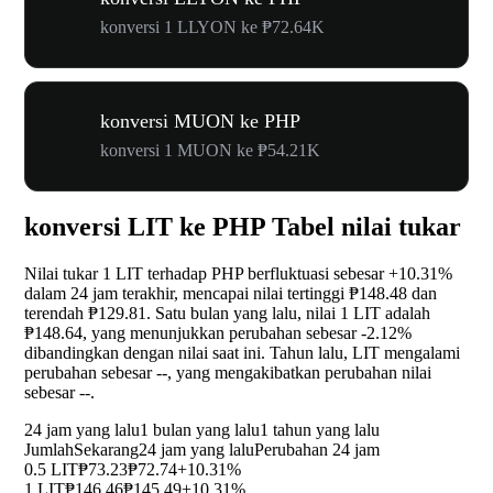
konversi 1 LLYON ke ₱72.64K
konversi MUON ke PHP
konversi 1 MUON ke ₱54.21K
konversi LIT ke PHP Tabel nilai tukar
Nilai tukar 1 LIT terhadap PHP berfluktuasi sebesar
+10.31%
dalam 24 jam terakhir, mencapai nilai tertinggi ₱148.48 dan
terendah ₱129.81. Satu bulan yang lalu, nilai 1 LIT adalah
₱148.64, yang menunjukkan perubahan sebesar
-2.12%
dibandingkan dengan nilai saat ini. Tahun lalu, LIT mengalami
perubahan sebesar
--
, yang mengakibatkan perubahan nilai
sebesar
--
.
24 jam yang lalu
1 bulan yang lalu
1 tahun yang lalu
Jumlah
Sekarang
24 jam yang lalu
Perubahan 24 jam
0.5 LIT
₱73.23
₱72.74
+10.31%
1 LIT
₱146.46
₱145.49
+10.31%