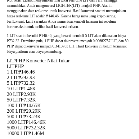
Konverter LBank menyediakan nilai tukar real-time LIT dan PHP, sehingga
memudahkan Anda mengonversi LIGHTER(LIT) menjadi PHP. Alat ini
menggunakan data real-time untuk konversi. Hasil konversi saat ini menunjukkan
harga real-time LIT adalah ₱146.46. Karena harga mata uang kripto sering
berfluktuasi, kami sarankan Anda memeriksa kembali halaman ini sebelum
bertransaksi untuk melihat hasil konversi terbaru.
1 LIT saat ini bernilai ₱146.46, yang berarti membeli 5 LIT akan dikenakan biaya
₱732.32. Demikian pula, 1 PHP dapat dikonversi menjadi 0.00682757 LIT, dan 50
PHP dapat dikonversi menjadi 0.3413785 LIT. Hasil konversi ini belum termasuk
biaya platform atau biaya penambang.
LIT/PHP Konverter Nilai Tukar
LIT
PHP
1 LIT
₱146.46
2 LIT
₱292.93
5 LIT
₱732.32
10 LIT
₱1.46K
20 LIT
₱2.93K
50 LIT
₱7.32K
100 LIT
₱14.65K
200 LIT
₱29.29K
500 LIT
₱73.23K
1000 LIT
₱146.46K
5000 LIT
₱732.32K
10000 LIT
₱1.46M