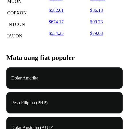
MUON
$582.61
$86.18
COPXON
$674.17
$99.73
INTCON
$534.25
$79.03
IAUON
Mata uang fiat populer
Dolar Amerika
Peso Filipina (PHP)
Dolar Australia (AUD)