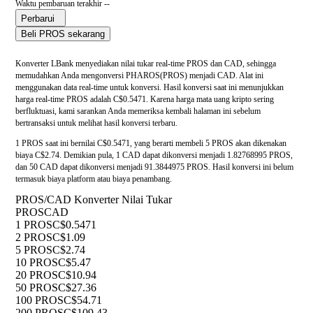
Waktu pembaruan terakhir --
Perbarui
Beli PROS sekarang
Konverter LBank menyediakan nilai tukar real-time PROS dan CAD, sehingga
memudahkan Anda mengonversi PHAROS(PROS) menjadi CAD. Alat ini
menggunakan data real-time untuk konversi. Hasil konversi saat ini menunjukkan
harga real-time PROS adalah C$0.5471. Karena harga mata uang kripto sering
berfluktuasi, kami sarankan Anda memeriksa kembali halaman ini sebelum
bertransaksi untuk melihat hasil konversi terbaru.
1 PROS saat ini bernilai C$0.5471, yang berarti membeli 5 PROS akan dikenakan
biaya C$2.74. Demikian pula, 1 CAD dapat dikonversi menjadi 1.82768995 PROS,
dan 50 CAD dapat dikonversi menjadi 91.3844975 PROS. Hasil konversi ini belum
termasuk biaya platform atau biaya penambang.
PROS/CAD Konverter Nilai Tukar
PROS
CAD
1 PROS
C$0.5471
2 PROS
C$1.09
5 PROS
C$2.74
10 PROS
C$5.47
20 PROS
C$10.94
50 PROS
C$27.36
100 PROS
C$54.71
200 PROS
C$109.43