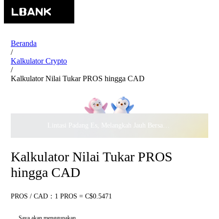
Beranda
/
Kalkulator Crypto
/
Kalkulator Nilai Tukar PROS hingga CAD
Lintasi Padang Es, Melangkah Jauh Bersama · Rayakan
$500.
Kalkulator Nilai Tukar PROS
hingga CAD
PROS / CAD：1 PROS = C$0.5471
Saya akan menggunakan