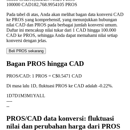
100000 CAD
182,768.9954105 PROS
Pada tabel di atas, Anda akan melihat bagan data konversi CAD
ke PROS yang komprehensif, yang menunjukkan hubungan
nilai CAD dan PROS pada berbagai jumlah konversi umum.
Daftar ini mencakup nilai tukar dari 1 CAD hingga 100.000
CAD ke PROS, sehingga Anda dapat memahami nilai setiap
konversi dengan jelas.
Beli PROS sekarang
Bagan PROS hingga CAD
PROS
/
CAD
:
1 PROS = C$0.5471 CAD
Di masa lalu 1D, fluktuasi PROS ke CAD adalah
-0.22%
.
1D
7D
1M
3M
1Y
ALL
--
--
--
PROS/CAD data konversi: fluktuasi
nilai dan perubahan harga dari PROS