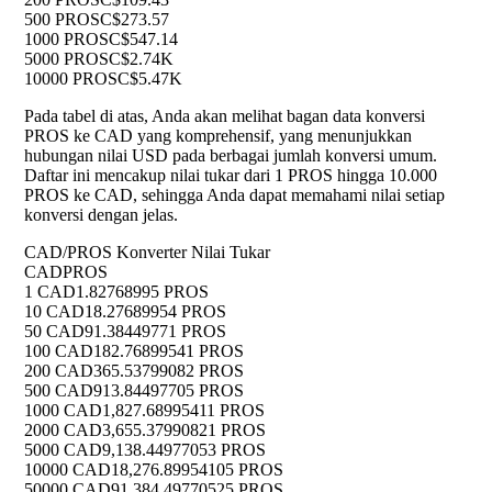
500 PROS
C$273.57
1000 PROS
C$547.14
5000 PROS
C$2.74K
10000 PROS
C$5.47K
Pada tabel di atas, Anda akan melihat bagan data konversi
PROS ke CAD yang komprehensif, yang menunjukkan
hubungan nilai USD pada berbagai jumlah konversi umum.
Daftar ini mencakup nilai tukar dari 1 PROS hingga 10.000
PROS ke CAD, sehingga Anda dapat memahami nilai setiap
konversi dengan jelas.
CAD/PROS Konverter Nilai Tukar
CAD
PROS
1 CAD
1.82768995 PROS
10 CAD
18.27689954 PROS
50 CAD
91.38449771 PROS
100 CAD
182.76899541 PROS
200 CAD
365.53799082 PROS
500 CAD
913.84497705 PROS
1000 CAD
1,827.68995411 PROS
2000 CAD
3,655.37990821 PROS
5000 CAD
9,138.44977053 PROS
10000 CAD
18,276.89954105 PROS
50000 CAD
91,384.49770525 PROS