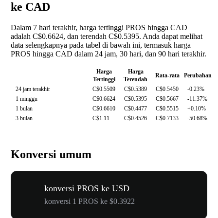
ke CAD
Dalam 7 hari terakhir, harga tertinggi PROS hingga CAD
adalah C$0.6624, dan terendah C$0.5395. Anda dapat melihat
data selengkapnya pada tabel di bawah ini, termasuk harga
PROS hingga CAD dalam 24 jam, 30 hari, dan 90 hari terakhir.
Harga
Harga
Rata-rata
Perubahan
Tertinggi
Terendah
24 jam terakhir
C$0.5509
C$0.5389
C$0.5450
-0.23%
1 minggu
C$0.6624
C$0.5395
C$0.5667
-11.37%
1 bulan
C$0.6610
C$0.4477
C$0.5515
+0.10%
3 bulan
C$1.11
C$0.4526
C$0.7133
-50.68%
Konversi umum
konversi PROS ke USD
konversi 1 PROS ke $0.3922