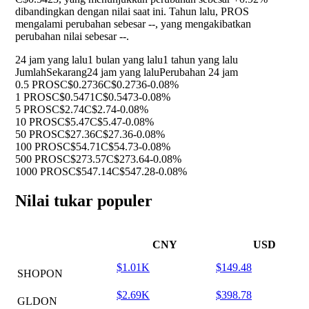
dibandingkan dengan nilai saat ini. Tahun lalu, PROS
mengalami perubahan sebesar
--
, yang mengakibatkan
perubahan nilai sebesar
--
.
24 jam yang lalu
1 bulan yang lalu
1 tahun yang lalu
Jumlah
Sekarang
24 jam yang lalu
Perubahan 24 jam
0.5 PROS
C$0.2736
C$0.2736
-0.08%
1 PROS
C$0.5471
C$0.5473
-0.08%
5 PROS
C$2.74
C$2.74
-0.08%
10 PROS
C$5.47
C$5.47
-0.08%
50 PROS
C$27.36
C$27.36
-0.08%
100 PROS
C$54.71
C$54.73
-0.08%
500 PROS
C$273.57
C$273.64
-0.08%
1000 PROS
C$547.14
C$547.28
-0.08%
Nilai tukar populer
CNY
USD
$1.01K
$149.48
SHOPON
$2.69K
$398.78
GLDON