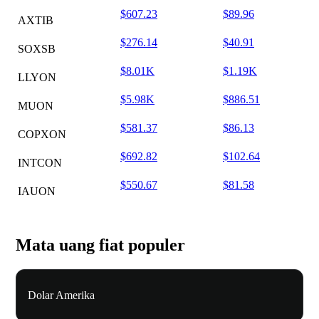
$607.23
$89.96
AXTIB
$276.14
$40.91
SOXSB
$8.01K
$1.19K
LLYON
$5.98K
$886.51
MUON
$581.37
$86.13
COPXON
$692.82
$102.64
INTCON
$550.67
$81.58
IAUON
Mata uang fiat populer
Dolar Amerika