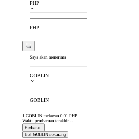
PHP
PHP
Saya akan menerima
GOBLIN
GOBLIN
1 GOBLIN melawan 0.01 PHP
Waktu pembaruan terakhir --
Perbarui
Beli GOBLIN sekarang