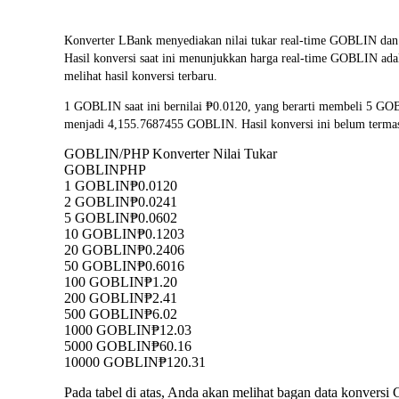
Konverter LBank menyediakan nilai tukar real-time GOBLIN da
Hasil konversi saat ini menunjukkan harga real-time GOBLIN adal
melihat hasil konversi terbaru.
1 GOBLIN saat ini bernilai ₱0.0120, yang berarti membeli 5 G
menjadi 4,155.7687455 GOBLIN. Hasil konversi ini belum termas
GOBLIN/PHP Konverter Nilai Tukar
GOBLIN
PHP
1 GOBLIN
₱0.0120
2 GOBLIN
₱0.0241
5 GOBLIN
₱0.0602
10 GOBLIN
₱0.1203
20 GOBLIN
₱0.2406
50 GOBLIN
₱0.6016
100 GOBLIN
₱1.20
200 GOBLIN
₱2.41
500 GOBLIN
₱6.02
1000 GOBLIN
₱12.03
5000 GOBLIN
₱60.16
10000 GOBLIN
₱120.31
Pada tabel di atas, Anda akan melihat bagan data konver