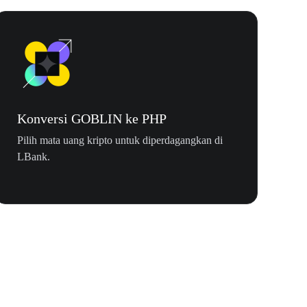
Konversi GOBLIN ke PHP
Pilih mata uang kripto untuk diperdagangkan di
LBank.