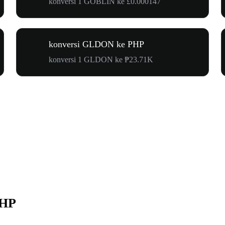
konversi 1 GOBLIN ke £0.000147
konversi GLDON ke PHP
konversi 1 GLDON ke ₱23.71K
PHP