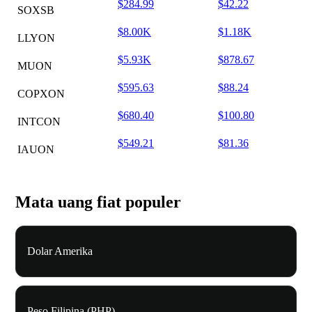
$284.99
$42.22
SOXSB
$8.00K
$1.18K
LLYON
$5.93K
$878.67
MUON
$595.63
$88.24
COPXON
$680.40
$100.80
INTCON
$549.21
$81.36
IAUON
Mata uang fiat populer
Dolar Amerika
Peso Filipina (PHP)