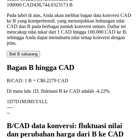
100000 CAD
438,744.0323173 B
Pada tabel di atas, Anda akan melihat bagan data konversi CAD
ke B yang komprehensif, yang menunjukkan hubungan nilai
CAD dan B pada berbagai jumlah konversi umum. Daftar ini
mencakup nilai tukar dari 1 CAD hingga 100.000 CAD ke B,
sehingga Anda dapat memahami nilai setiap konversi dengan
jelas.
Beli B sekarang
Bagan B hingga CAD
B
/
CAD
:
1 B = C$0.2279 CAD
Di masa lalu 1D, fluktuasi B ke CAD adalah
-4.22%
.
1D
7D
1M
3M
1Y
ALL
--
--
--
B/CAD data konversi: fluktuasi nilai
dan perubahan harga dari B ke CAD