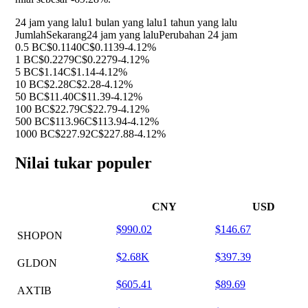
24 jam yang lalu
1 bulan yang lalu
1 tahun yang lalu
Jumlah
Sekarang
24 jam yang lalu
Perubahan 24 jam
0.5 B
C$0.1140
C$0.1139
-4.12%
1 B
C$0.2279
C$0.2279
-4.12%
5 B
C$1.14
C$1.14
-4.12%
10 B
C$2.28
C$2.28
-4.12%
50 B
C$11.40
C$11.39
-4.12%
100 B
C$22.79
C$22.79
-4.12%
500 B
C$113.96
C$113.94
-4.12%
1000 B
C$227.92
C$227.88
-4.12%
Nilai tukar populer
CNY
USD
$990.02
$146.67
SHOPON
$2.68K
$397.39
GLDON
$605.41
$89.69
AXTIB