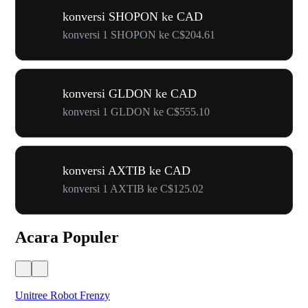
konversi SHOPON ke CAD
konversi 1 SHOPON ke C$204.61
konversi GLDON ke CAD
konversi 1 GLDON ke C$555.10
konversi AXTIB ke CAD
konversi 1 AXTIB ke C$125.02
Acara Populer
Unitree Robot Frenzy
$50