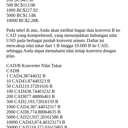
500 B
C$113.96
1000 B
C$227.92
5000 B
C$1.14K
10000 B
C$2.28K
Pada tabel di atas, Anda akan melihat bagan data konversi B ke
CAD yang komprehensif, yang menunjukkan hubungan nilai
USD pada berbagai jumlah konversi umum. Daftar ini
mencakup nilai tukar dari 1 B hingga 10.000 B ke CAD,
sehingga Anda dapat memahami nilai setiap konversi dengan
jelas.
CAD/B Konverter Nilai Tukar
CAD
B
1 CAD
4.38744032 B
10 CAD
43.87440323 B
50 CAD
219.37201616 B
100 CAD
438.74403232 B
200 CAD
877.48806463 B
500 CAD
2,193.72016159 B
1000 CAD
4,387.44032317 B
2000 CAD
8,774.88064635 B
5000 CAD
21,937.20161586 B
10000 CAD
43,874.40323173 B
50000 CAD
219,372.01615865 B