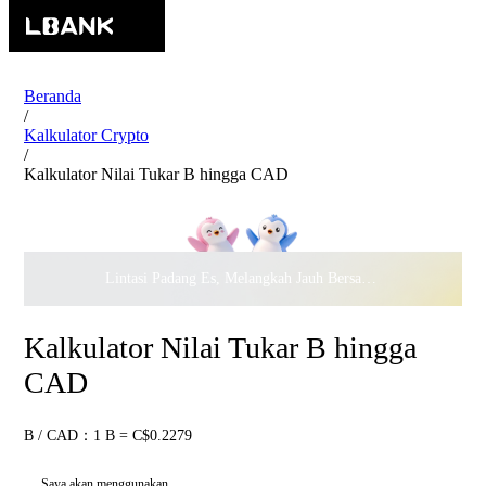
Beranda
/
Kalkulator Crypto
/
Kalkulator Nilai Tukar B hingga CAD
Lintasi Padang Es, Melangkah Jauh Bersama · Rayakan
$500.
Kalkulator Nilai Tukar B hingga
CAD
B / CAD：1 B = C$0.2279
Saya akan menggunakan