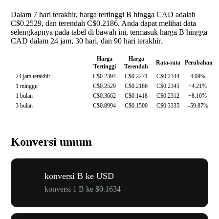
Dalam 7 hari terakhir, harga tertinggi B hingga CAD adalah
C$0.2529, dan terendah C$0.2186. Anda dapat melihat data
selengkapnya pada tabel di bawah ini, termasuk harga B hingga
CAD dalam 24 jam, 30 hari, dan 90 hari terakhir.
Harga
Harga
Rata-rata
Perubahan
Tertinggi
Terendah
24 jam terakhir
C$0.2394
C$0.2271
C$0.2344
-4.09%
1 minggu
C$0.2529
C$0.2186
C$0.2345
+4.21%
1 bulan
C$0.3662
C$0.1418
C$0.2312
+8.10%
3 bulan
C$0.8994
C$0.1500
C$0.3335
-59.87%
Konversi umum
konversi B ke USD
konversi 1 B ke $0.1634