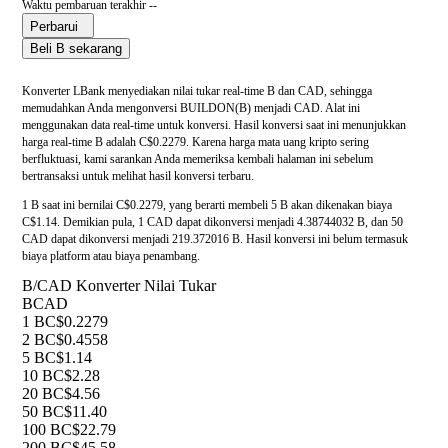
Waktu pembaruan terakhir --
Perbarui
Beli B sekarang
Konverter LBank menyediakan nilai tukar real-time B dan CAD, sehingga
memudahkan Anda mengonversi BUILDON(B) menjadi CAD. Alat ini
menggunakan data real-time untuk konversi. Hasil konversi saat ini menunjukkan
harga real-time B adalah C$0.2279. Karena harga mata uang kripto sering
berfluktuasi, kami sarankan Anda memeriksa kembali halaman ini sebelum
bertransaksi untuk melihat hasil konversi terbaru.
1 B saat ini bernilai C$0.2279, yang berarti membeli 5 B akan dikenakan biaya
C$1.14. Demikian pula, 1 CAD dapat dikonversi menjadi 4.38744032 B, dan 50
CAD dapat dikonversi menjadi 219.372016 B. Hasil konversi ini belum termasuk
biaya platform atau biaya penambang.
B/CAD Konverter Nilai Tukar
B
CAD
1 B
C$0.2279
2 B
C$0.4558
5 B
C$1.14
10 B
C$2.28
20 B
C$4.56
50 B
C$11.40
100 B
C$22.79
200 B
C$45.58