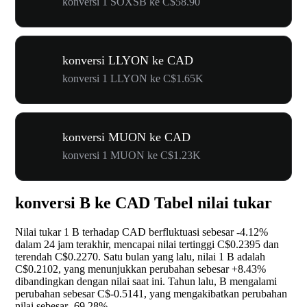
konversi 1 SOXSB ke C$58.90
konversi LLYON ke CAD
konversi 1 LLYON ke C$1.65K
konversi MUON ke CAD
konversi 1 MUON ke C$1.23K
konversi B ke CAD Tabel nilai tukar
Nilai tukar 1 B terhadap CAD berfluktuasi sebesar
-4.12%
dalam 24 jam terakhir, mencapai nilai tertinggi C$0.2395 dan
terendah C$0.2270. Satu bulan yang lalu, nilai 1 B adalah
C$0.2102, yang menunjukkan perubahan sebesar
+8.43%
dibandingkan dengan nilai saat ini. Tahun lalu, B mengalami
perubahan sebesar C$-0.5141, yang mengakibatkan perubahan
nilai sebesar
-69.28%
.