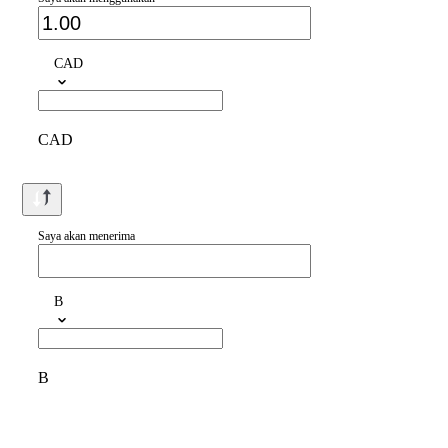
CAD
CAD
Saya akan menerima
B
B