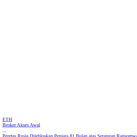
ETH
Broker Akses Awal
...
P
e
r
e
t
a
s
R
u
s
i
a
D
i
j
e
b
l
o
s
k
a
n
P
e
n
j
a
r
a
8
1
B
u
l
a
n
a
t
a
s
S
e
r
a
n
g
a
n
R
a
n
s
o
m
w