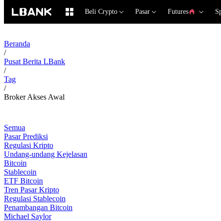
Beli Crypto
Pasar
Futures
S
Beranda
/
Pusat Berita LBank
/
Tag
/
Broker Akses Awal
Semua
Pasar Prediksi
Regulasi Kripto
Undang-undang Kejelasan
Bitcoin
Stablecoin
ETF Bitcoin
Tren Pasar Kripto
Regulasi Stablecoin
Penambangan Bitcoin
Michael Saylor