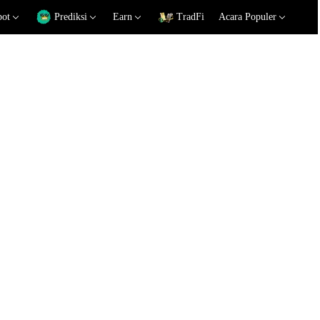
pot
Prediksi
Earn
TradFi
Acara Populer