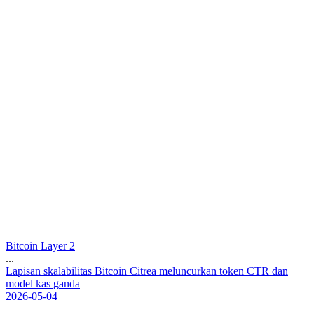
Bitcoin Layer 2
...
L
a
p
i
s
a
n
s
k
a
l
a
b
i
l
i
t
a
s
B
i
t
c
o
i
n
C
i
t
r
e
a
m
e
l
u
n
c
u
r
k
a
n
t
o
k
e
n
C
T
R
d
a
n
m
o
d
e
l
k
a
s
g
a
n
d
a
2026-05-04