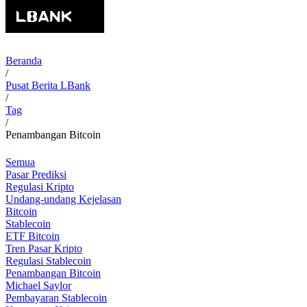
Beranda
/
Pusat Berita LBank
/
Tag
/
Penambangan Bitcoin
Semua
Pasar Prediksi
Regulasi Kripto
Undang-undang Kejelasan
Bitcoin
Stablecoin
ETF Bitcoin
Tren Pasar Kripto
Regulasi Stablecoin
Penambangan Bitcoin
Michael Saylor
Pembayaran Stablecoin