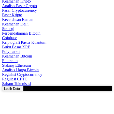
Keamanan Kripto
Analisis Pasar Crypto
Pasar Cryptocurrency
Pasar Kripto
Kecerdasan Buatan
Keamanan DeFi
Strategi
Perbendaharaan Bitcoin
Coinbase
Kriptografi Pasca-Kuantum
Buku Besar XRP
Polymarket
Keamanan Bitcoin
Ethereum
Staking Ethereum
Analisis Harga Bitcoin
Regulasi Cryptocurrency
Regulasi CFTC
Saham Tokenisasi
Lebih Detail