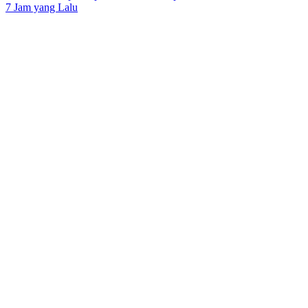
7 Jam yang Lalu