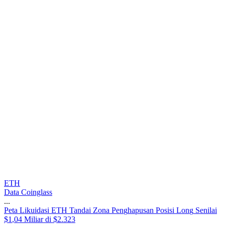
ETH
Data Coinglass
...
P
e
t
a
L
i
k
u
i
d
a
s
i
E
T
H
T
a
n
d
a
i
Z
o
n
a
P
e
n
g
h
a
p
u
s
a
n
P
o
s
i
s
i
L
o
n
g
S
e
n
i
l
a
i
$
1
,
0
4
M
i
l
i
a
r
d
i
$
2
.
3
2
3