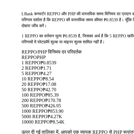
LBank कनवर्टर REPPO और PHP की वास्तविक समय विनिमय दर प्रदान करता
परिणाम दर्शाता है कि REPPO की वास्तविक समय कीमत ₱0.8539 है। चूँकि क्रि
दोबारा जाँच करें।
1 REPPO का वर्तमान मूल्य ₱0.8539 है, जिसका अर्थ है कि 5 REPPO ख
परिणामों में प्लेटफ़ॉर्म शुल्क या माइनर शुल्क शामिल नहीं हैं।
REPPO/PHP विनिमय दर परिवर्तक
REPPO
PHP
1 REPPO
₱0.8539
2 REPPO
₱1.71
5 REPPO
₱4.27
10 REPPO
₱8.54
20 REPPO
₱17.08
50 REPPO
₱42.70
100 REPPO
₱85.39
200 REPPO
₱170.78
500 REPPO
₱426.95
1000 REPPO
₱853.90
5000 REPPO
₱4.27K
10000 REPPO
₱8.54K
ऊपर दी गई तालिका में, आपको एक व्यापक REPPO से PHP रूपांतरण ड