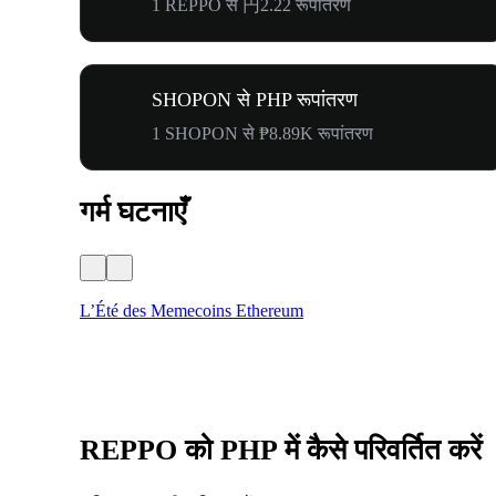
1 REPPO से 円2.22 रूपांतरण
SHOPON से PHP रूपांतरण
1 SHOPON से ₱8.89K रूपांतरण
गर्म घटनाएँ
L’Été des Memecoins Ethereum
REPPO को PHP में कैसे परिवर्तित करें