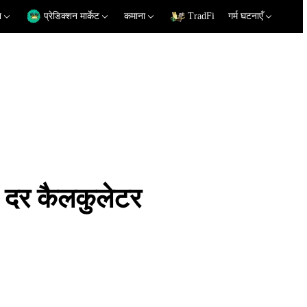
न
प्रेडिक्शन मार्केट
कमाना
TradFi
गर्म घटनाएँ
दर कैलकुलेटर