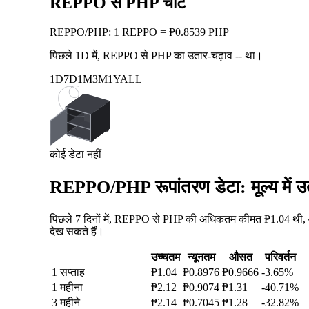
REPPO से PHP चार्ट
REPPO
/
PHP
:
1 REPPO = ₱0.8539 PHP
पिछले 1D में, REPPO से PHP का उतार-चढ़ाव
--
था।
1D
7D
1M
3M
1Y
ALL
कोई डेटा नहीं
REPPO/PHP रूपांतरण डेटा: मूल्य में 
पिछले 7 दिनों में, REPPO से PHP की अधिकतम कीमत ₱1.04 थी, औ
देख सकते हैं।
उच्चतम
न्यूनतम
औसत
परिवर्तन
1 सप्ताह
₱1.04
₱0.8976
₱0.9666
-3.65%
1 महीना
₱2.12
₱0.9074
₱1.31
-40.71%
3 महीने
₱2.14
₱0.7045
₱1.28
-32.82%