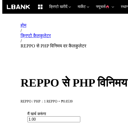
क्रिप्टो खरीदें
मार्केट
फ्यूचर्स
स्था
होम
/
क्रिप्टो कैलकुलेटर
/
REPPO से PHP विनिमय दर कैलकुलेटर
REPPO से PHP विनिमय 
REPPO / PHP：1 REPPO = ₱0.8539
मैं खर्च करूंगा