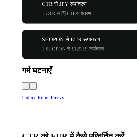
CTR से JPY रूपांतरण
1 CTR से 円1.31 रूपांतरण
SHOPON से EUR रूपांतरण
1 SHOPON से €129.19 रूपांतरण
गर्म घटनाएँ
Unitree Robot Frenzy
CTR को EUR में कैसे परिवर्तित करें