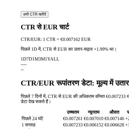
अभी CTR खरीदें
CTR से EUR चार्ट
CTR
/
EUR
:
1 CTR = €0.007162 EUR
पिछले 1D में, CTR से EUR का उतार-चढ़ाव
+1.99%
था।
1D
7D
1M
3M
1Y
ALL
--
--
--
CTR/EUR रूपांतरण डेटा: मूल्य में उत
पिछले 7 दिनों में, CTR से EUR की अधिकतम कीमत €0.007233 थी,
डेटा देख सकते हैं।
उच्चतम
न्यूनतम
औसत
प
पिछले 24 घंटे
€0.007261
€0.007010
€0.007146
+
1 सप्ताह
€0.007233
€0.006152
€0.006628
+