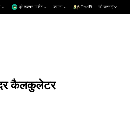
न
प्रेडिक्शन मार्केट
कमाना
TradFi
गर्म घटनाएँ
र कैलकुलेटर