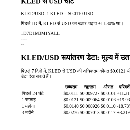
KLED से USD चार्ट
KLED
/
USD
:
1 KLED = $0.0110 USD
पिछले 1D में, KLED से USD का उतार-चढ़ाव
+11.30%
था।
1D
7D
1M
3M
1Y
ALL
--
--
--
KLED/USD रूपांतरण डेटा: मूल्य में उ
पिछले 7 दिनों में, KLED से USD की अधिकतम कीमत $0.0121 थी,
डेटा देख सकते हैं।
उच्चतम
न्यूनतम
औसत
परिवर्
पिछले 24 घंटे
$0.0111
$0.009727
$0.0101
+11.3
1 सप्ताह
$0.0121
$0.009064
$0.0103
+19.9
1 महीना
$0.0140
$0.008926
$0.0110
-18.7
3 महीने
$0.0276
$0.007013
$0.0117
+3.21