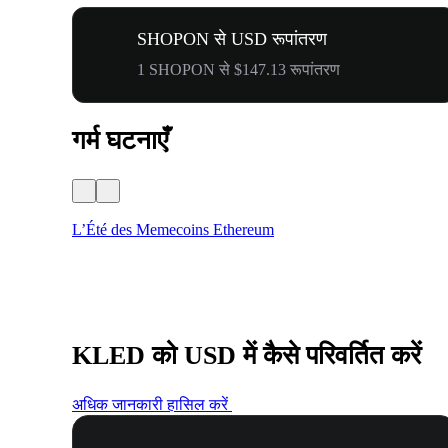
SHOPON से USD रूपांतरण
1 SHOPON से $147.13 रूपांतरण
गर्म घटनाएँ
L’Été des Memecoins Ethereum
KLED को USD में कैसे परिवर्तित करें
अधिक जानकारी हासिल करें