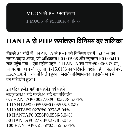
MUON से PHP रूपांतरण
1 MUON से ₱53.86K रूपांतरण
HANTA से PHP रूपांतरण विनिमय दर तालिका
पिछले 24 घंटों में 1 HANTA से PHP की विनिमय दर में
-5.04%
का
उतार-चढ़ाव आया, जो अधिकतम ₱0.005968 और न्यूनतम ₱0.005416
तक पहुँच गया। एक महीने पहले, 1 HANTA का मान ₱0.006537 था,
जो वर्तमान मान की तुलना में
-15.01%
का परिवर्तन दर्शाता है। पिछले वर्ष,
HANTA में
--
का परिवर्तन हुआ, जिसके परिणामस्वरूप इसके मान में
--
का परिवर्तन हुआ।
24 घंटे पहले
1 महीना पहले
1 वर्ष पहले
मात्रा
अब
24 घंटे पहले
24 घंटे का परिवर्तन
0.5 HANTA
₱0.002778
₱0.002778
-5.04%
1 HANTA
₱0.005555
₱0.005555
-5.04%
5 HANTA
₱0.0278
₱0.0278
-5.04%
10 HANTA
₱0.0556
₱0.0556
-5.04%
50 HANTA
₱0.2778
₱0.2778
-5.04%
100 HANTA
₱0.5555
₱0.5555
-5.04%