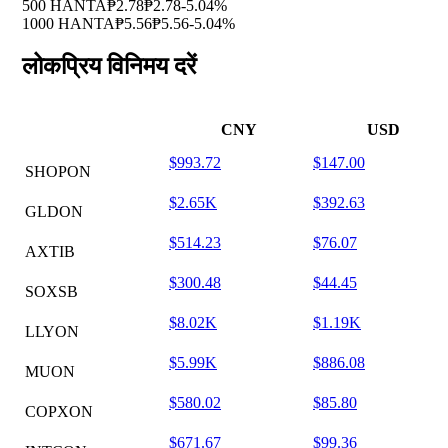
500 HANTA
₱2.78
₱2.78
-5.04%
1000 HANTA
₱5.56
₱5.56
-5.04%
लोकप्रिय विनिमय दरें
CNY
USD
$993.72
$147.00
SHOPON
$2.65K
$392.63
GLDON
$514.23
$76.07
AXTIB
$300.48
$44.45
SOXSB
$8.02K
$1.19K
LLYON
$5.99K
$886.08
MUON
$580.02
$85.80
COPXON
$671.67
$99.36