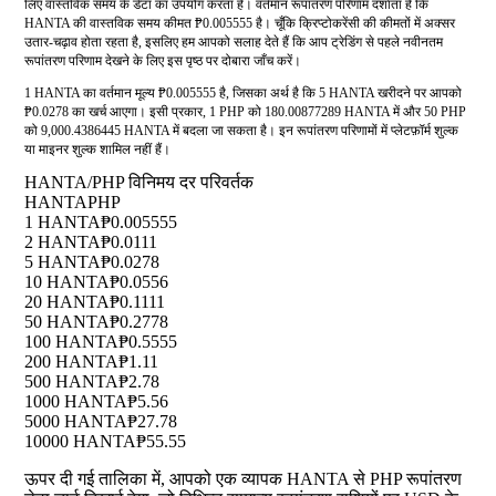
लिए वास्तविक समय के डेटा का उपयोग करता है। वर्तमान रूपांतरण परिणाम दर्शाता है कि
HANTA की वास्तविक समय कीमत ₱0.005555 है। चूँकि क्रिप्टोकरेंसी की कीमतों में अक्सर
उतार-चढ़ाव होता रहता है, इसलिए हम आपको सलाह देते हैं कि आप ट्रेडिंग से पहले नवीनतम
रूपांतरण परिणाम देखने के लिए इस पृष्ठ पर दोबारा जाँच करें।
1 HANTA का वर्तमान मूल्य ₱0.005555 है, जिसका अर्थ है कि 5 HANTA खरीदने पर आपको
₱0.0278 का खर्च आएगा। इसी प्रकार, 1 PHP को 180.00877289 HANTA में और 50 PHP
को 9,000.4386445 HANTA में बदला जा सकता है। इन रूपांतरण परिणामों में प्लेटफ़ॉर्म शुल्क
या माइनर शुल्क शामिल नहीं हैं।
HANTA/PHP विनिमय दर परिवर्तक
HANTA
PHP
1 HANTA
₱0.005555
2 HANTA
₱0.0111
5 HANTA
₱0.0278
10 HANTA
₱0.0556
20 HANTA
₱0.1111
50 HANTA
₱0.2778
100 HANTA
₱0.5555
200 HANTA
₱1.11
500 HANTA
₱2.78
1000 HANTA
₱5.56
5000 HANTA
₱27.78
10000 HANTA
₱55.55
ऊपर दी गई तालिका में, आपको एक व्यापक HANTA से PHP रूपांतरण