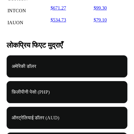
$671.27
$99.30
INTCON
$534.73
$79.10
IAUON
लोकप्रिय फिएट मुद्राएँ
अमेरिकी डॉलर
फ़िलीपीनी पेसो (PHP)
ऑस्ट्रेलियाई डॉलर (AUD)