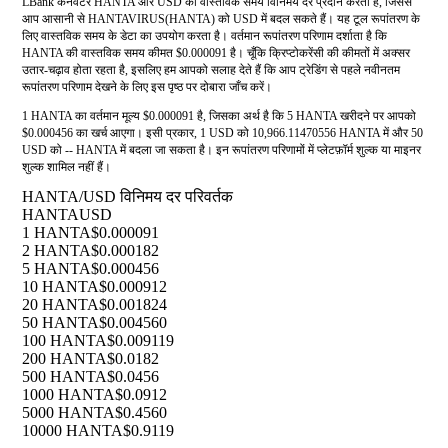
LBank कनवर्टर HANTA और USD की वास्तविक समय विनिमय दर प्रदान करता है, जिससे
आप आसानी से HANTAVIRUS(HANTA) को USD में बदल सकते हैं। यह टूल रूपांतरण के
लिए वास्तविक समय के डेटा का उपयोग करता है। वर्तमान रूपांतरण परिणाम दर्शाता है कि
HANTA की वास्तविक समय कीमत $0.000091 है। चूँकि क्रिप्टोकरेंसी की कीमतों में अक्सर
उतार-चढ़ाव होता रहता है, इसलिए हम आपको सलाह देते हैं कि आप ट्रेडिंग से पहले नवीनतम
रूपांतरण परिणाम देखने के लिए इस पृष्ठ पर दोबारा जाँच करें।
1 HANTA का वर्तमान मूल्य $0.000091 है, जिसका अर्थ है कि 5 HANTA खरीदने पर आपको
$0.000456 का खर्च आएगा। इसी प्रकार, 1 USD को 10,966.11470556 HANTA में और 50
USD को -- HANTA में बदला जा सकता है। इन रूपांतरण परिणामों में प्लेटफ़ॉर्म शुल्क या माइनर
शुल्क शामिल नहीं हैं।
HANTA/USD विनिमय दर परिवर्तक
HANTA
USD
1 HANTA
$0.000091
2 HANTA
$0.000182
5 HANTA
$0.000456
10 HANTA
$0.000912
20 HANTA
$0.001824
50 HANTA
$0.004560
100 HANTA
$0.009119
200 HANTA
$0.0182
500 HANTA
$0.0456
1000 HANTA
$0.0912
5000 HANTA
$0.4560
10000 HANTA
$0.9119