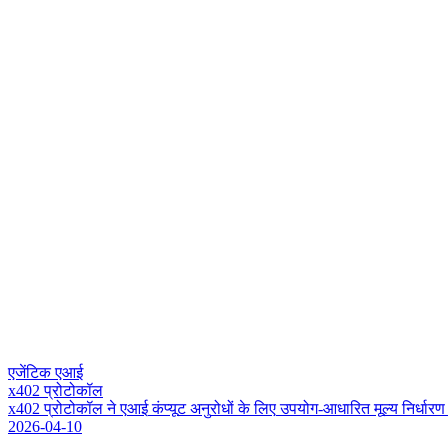
एजेंटिक एआई
x402 प्रोटोकॉल
x
4
0
2
प
र
ट
क
ल
न
ए
आ
ई
क
प
य
ट
अ
न
र
ध
क
ल
ए
उ
प
य
ग
-
आ
ध
र
त
म
ल
य
न
र
र
ण
2026-04-10