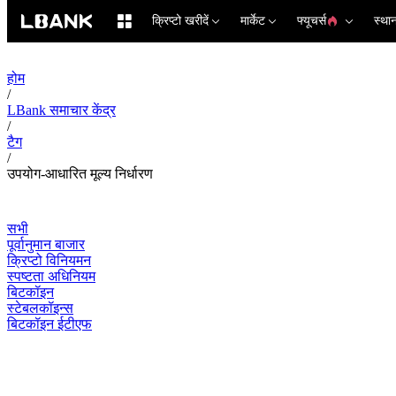
क्रिप्टो खरीदें
मार्केट
फ्यूचर्स
स्था
होम
/
LBank समाचार केंद्र
/
टैग
/
उपयोग-आधारित मूल्य निर्धारण
सभी
पूर्वानुमान बाजार
क्रिप्टो विनियमन
स्पष्टता अधिनियम
बिटकॉइन
स्टेबलकॉइन्स
बिटकॉइन ईटीएफ