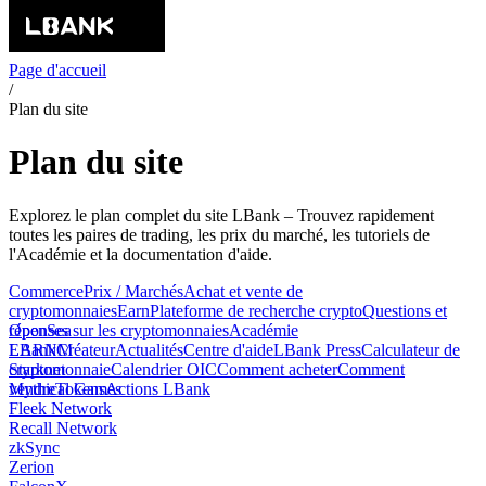
Page d'accueil
/
Plan du site
Plan du site
Explorez le plan complet du site LBank – Trouvez rapidement
toutes les paires de trading, les prix du marché, les tutoriels de
l'Académie et la documentation d'aide.
Commerce
Prix ​​/ Marchés
Achat et vente de
cryptomonnaies
Earn
Plateforme de recherche crypto
Questions et
réponses sur les cryptomonnaies
OpenSea
Académie
LBank
EARNM
Créateur
Actualités
Centre d'aide
LBank Press
Calculateur de
cryptomonnaie
Starknet
Calendrier OIC
Comment acheter
Comment
vendre
Mythical Games
Tokens
Actions LBank
Fleek Network
Recall Network
zkSync
Zerion