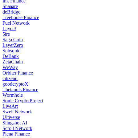
Ink Finance
Shaaare
deBridge
Treehouse Finance
Fuel Network
Layer3
5ire
Saga Coin
LayerZero
Subsquid
DeBank
ZetaChain
WeWay
Orbiter Finance
citizend
goodcryptoX
Thetanuts Finance
Wormhole
Sonic Crypto Project
LiveArt
Swell Network
Ultiverse
Slingshot AI
Scroll Network
Plena Finance