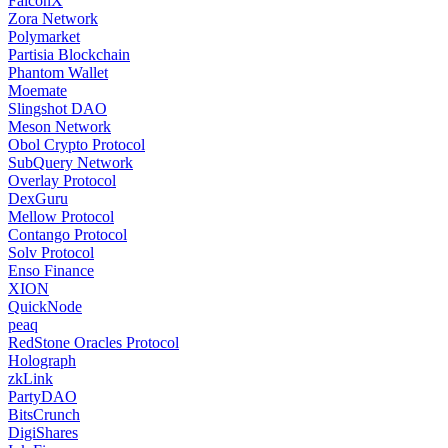
FalconX
Zora Network
Polymarket
Partisia Blockchain
Phantom Wallet
Moemate
Slingshot DAO
Meson Network
Obol Crypto Protocol
SubQuery Network
Overlay Protocol
DexGuru
Mellow Protocol
Contango Protocol
Solv Protocol
Enso Finance
XION
QuickNode
peaq
RedStone Oracles Protocol
Holograph
zkLink
PartyDAO
BitsCrunch
DigiShares