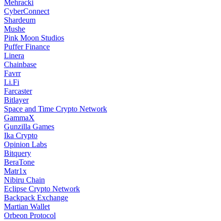
Mehracki
CyberConnect
Shardeum
Mushe
Pink Moon Studios
Puffer Finance
Linera
Chainbase
Favrr
Li.Fi
Farcaster
Bitlayer
Space and Time Crypto Network
GammaX
Gunzilla Games
Ika Crypto
Opinion Labs
Bitquery
BeraTone
Matr1x
Nibiru Chain
Eclipse Crypto Network
Backpack Exchange
Martian Wallet
Orbeon Protocol