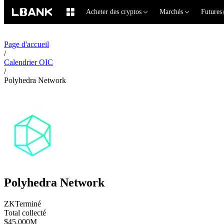
Acheter des cryptos
Marchés
Futures
Page d'accueil
/
Calendrier OIC
/
Polyhedra Network
Polyhedra Network
ZK
Terminé
Total collecté
$45.000M