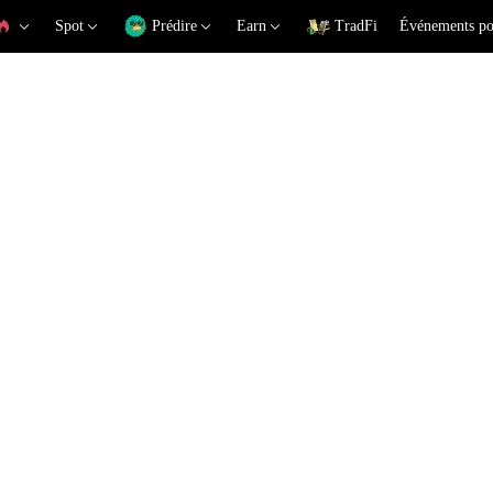
Spot
Prédire
Earn
TradFi
Événements po