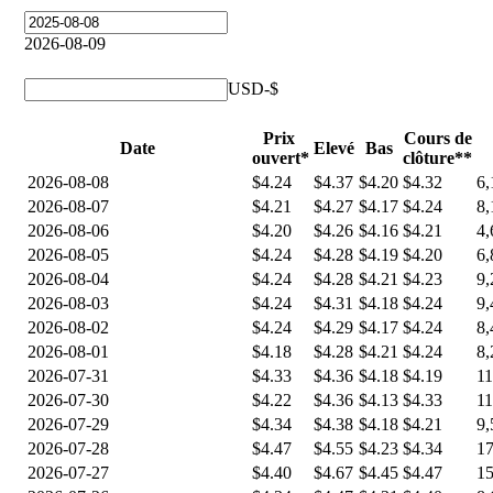
2026-08-09
USD-$
Prix ​​
Cours de
Date
Elevé
Bas
ouvert*
clôture**
2026-08-08
$4.24
$4.37
$4.20
$4.32
6,
2026-08-07
$4.21
$4.27
$4.17
$4.24
8,
2026-08-06
$4.20
$4.26
$4.16
$4.21
4,
2026-08-05
$4.24
$4.28
$4.19
$4.20
6,
2026-08-04
$4.24
$4.28
$4.21
$4.23
9,
2026-08-03
$4.24
$4.31
$4.18
$4.24
9,
2026-08-02
$4.24
$4.29
$4.17
$4.24
8,
2026-08-01
$4.18
$4.28
$4.21
$4.24
8,
2026-07-31
$4.33
$4.36
$4.18
$4.19
11
2026-07-30
$4.22
$4.36
$4.13
$4.33
11
2026-07-29
$4.34
$4.38
$4.18
$4.21
9,
2026-07-28
$4.47
$4.55
$4.23
$4.34
17
2026-07-27
$4.40
$4.67
$4.45
$4.47
15