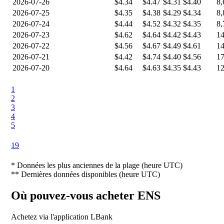
2026-07-26
$4.34
$4.47
$4.31
$4.40
8,
2026-07-25
$4.35
$4.38
$4.29
$4.34
8,
2026-07-24
$4.44
$4.52
$4.32
$4.35
8,
2026-07-23
$4.62
$4.64
$4.42
$4.43
14
2026-07-22
$4.56
$4.67
$4.49
$4.61
14
2026-07-21
$4.42
$4.74
$4.40
$4.56
17
2026-07-20
$4.64
$4.63
$4.35
$4.43
12
1
2
3
4
5
19
*
Données les plus anciennes de la plage (heure UTC)
**
Dernières données disponibles (heure UTC)
Où pouvez-vous acheter ENS
Achetez via l'application LBank