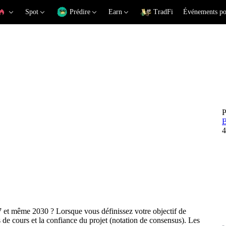
Spot
Prédire
Earn
TradFi
Événements po
P
B
4
 prix
 et même 2030 ? Lorsque vous définissez votre objectif de
ifs de cours et la confiance du projet (notation de consensus). Les