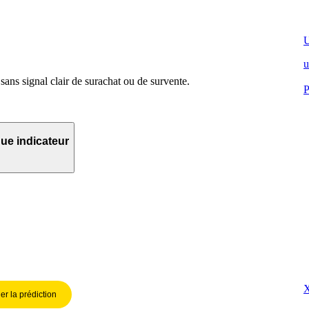
u
ans signal clair de surachat ou de survente.
P
que indicateur
er la prédiction