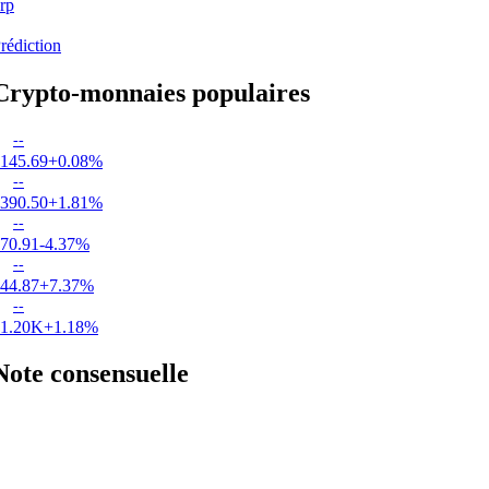
rp
rédiction
Crypto-monnaies populaires
--
145.69
+0.08%
--
390.50
+1.81%
--
70.91
-4.37%
--
44.87
+7.37%
--
1.20K
+1.18%
Note consensuelle