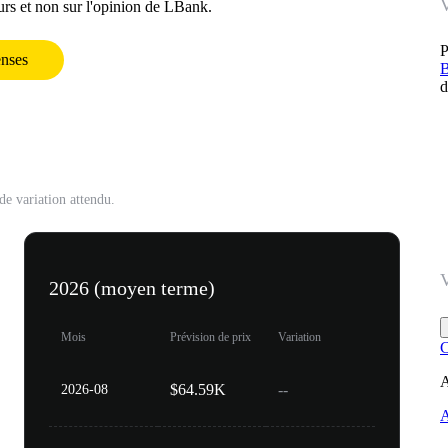
urs et non sur l'opinion de LBank.
P
nses
B
d
 de variation attendu.
2026 (moyen terme)
Mois
Prévision de prix
Variation
C
A
$64.59K
--
2026-08
A