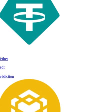
ether
sdt
rédiction