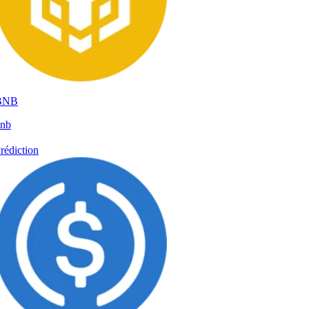
BNB
nb
rédiction