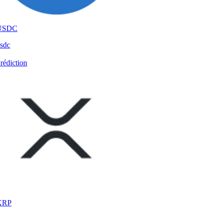
USDC
sdc
rédiction
XRP