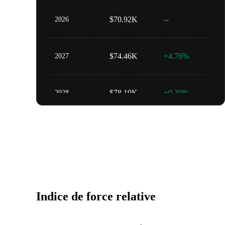
$70.92K
--
2026
$74.46K
+4.76%
2027
$78.19K
+9.30%
2028
$82.09K
+13.62%
2029
$86.20K
+17.73%
2030
Indice de force relative