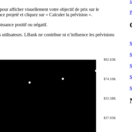
x
pour afficher visuellement votre objectif de prix sur le
P
 projeté et cliquez sur « Calculer la prévision ».
ssance positif ou négatif.
s utilisateurs. LBank ne contribue ni n’influence les prévisions
$
$
$92.63K
$
$
$74.10K
$
$55.58K
$37.05K