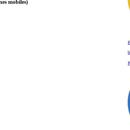
es mobiles)
b
P