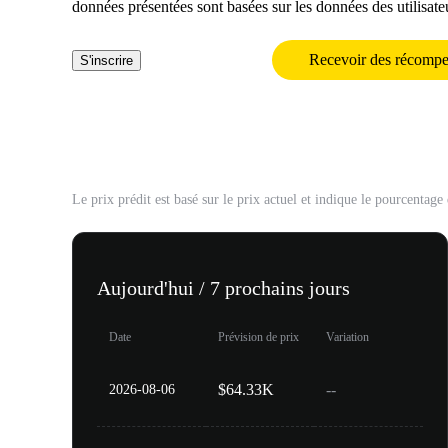
données présentées sont basées sur les données des utilisate
Recevoir des récompe
S'inscrire
Prédiction du prix de 2026
Le prix prédit est basé sur le prix actuel et indique le pourcentage
Aujourd'hui / 7 prochains jours
Date
Prévision de prix
Variation
$64.33K
--
2026-08-06