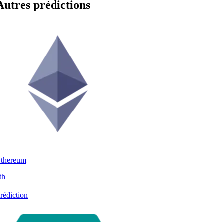
Autres prédictions
thereum
th
rédiction