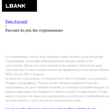
Page d'accueil
/
Parcourir les prix des cryptomonnaies
À propos des prix des cryptomonnaies
Les cryptomonnaies sont des actifs numériques virtuels sécurisés par une technologie
cryptographique, fonctionnant indépendamment des banques centrales et des
gouvernements. Bitcoin est la crypto-monnaie la plus populaire, tandis que les autres
crypto-monnaies les mieux classées en termes de capitalisation boursière incluent Ethereu
BNB, Litecoin, XRP et Dogecoin.
La valeur des crypto-monnaies est déterminée par l’offre et la demande sur les principaux
échanges cryptographiques. Plusieurs facteurs influencent également les prix des
cryptomonnaies, tels que le sentiment du marché, les événements d’actualité marquants, le
annonces importantes et les changements d’attitude en matière de réglementation. Compte
tenu de ces facteurs, les valeurs des cryptomonnaies peuvent fluctuer considérablement su
de courtes périodes, ce qui en fait des investissements très volatils.