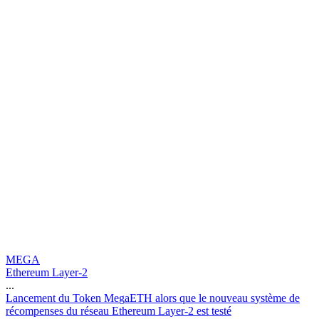
MEGA
Ethereum Layer-2
...
L
a
n
c
e
m
e
n
t
d
u
T
o
k
e
n
M
e
g
a
E
T
H
a
l
o
r
s
q
u
e
l
e
n
o
u
v
e
a
u
s
y
s
t
è
m
e
d
e
r
é
c
o
m
p
e
n
s
e
s
d
u
r
é
s
e
a
u
E
t
h
e
r
e
u
m
L
a
y
e
r
-
2
e
s
t
t
e
s
t
é