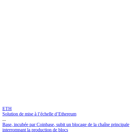
ETH
Solution de mise à l’échelle d’Ethereum
...
B
a
s
e
,
i
n
c
u
b
é
e
p
a
r
C
o
i
n
b
a
s
e
,
s
u
b
i
t
u
n
b
l
o
c
a
g
e
d
e
l
a
c
h
a
î
n
e
p
r
i
n
c
i
p
a
l
e
i
n
t
e
r
r
o
m
p
a
n
t
l
a
p
r
o
d
u
c
t
i
o
n
d
e
b
l
o
c
s