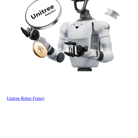
Unitree Robot Frenzy
$50