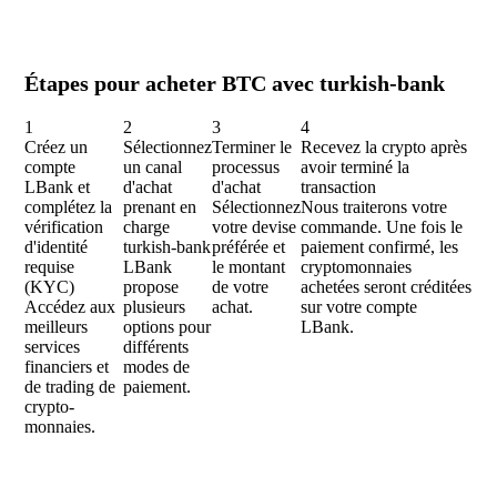
Étapes pour acheter BTC avec turkish-bank
1
2
3
4
Créez un
Sélectionnez
Terminer le
Recevez la crypto après
compte
un canal
processus
avoir terminé la
LBank et
d'achat
d'achat
transaction
complétez la
prenant en
Sélectionnez
Nous traiterons votre
vérification
charge
votre devise
commande. Une fois le
d'identité
turkish-bank
préférée et
paiement confirmé, les
requise
LBank
le montant
cryptomonnaies
(KYC)
propose
de votre
achetées seront créditées
Accédez aux
plusieurs
achat.
sur votre compte
meilleurs
options pour
LBank.
services
différents
financiers et
modes de
de trading de
paiement.
crypto-
monnaies.