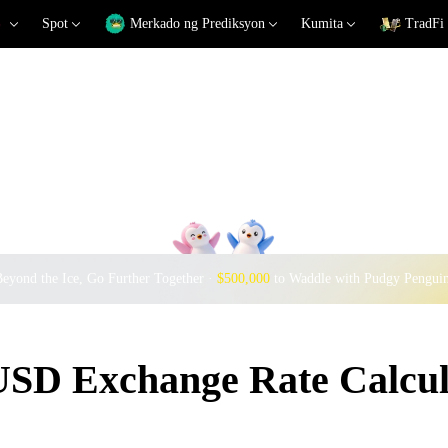
Spot
Merkado ng Prediksyon
Kumita
TradFi
eyond the Ice, Go Further Together ·
$500,000
to Waddle with Pudgy Pengui
D Exchange Rate Calcul