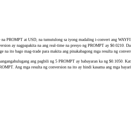
rate na PROMPT at USD, na tumutulong sa iyong madaling i-convert ang WAY
onversion ay nagpapakita na ang real-time na presyo ng PROMPT ay $0.0210. D
ge na ito bago mag-trade para makita ang pinakabagong mga resulta ng conver
ngangahulugang ang pagbili ng 5 PROMPT ay babayaran ka ng $0.1050. Katu
MPT. Ang mga resulta ng conversion na ito ay hindi kasama ang mga bayarin