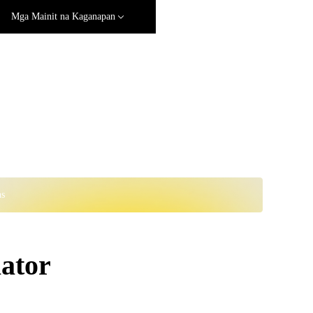
Mga Mainit na Kaganapan
ns
ator