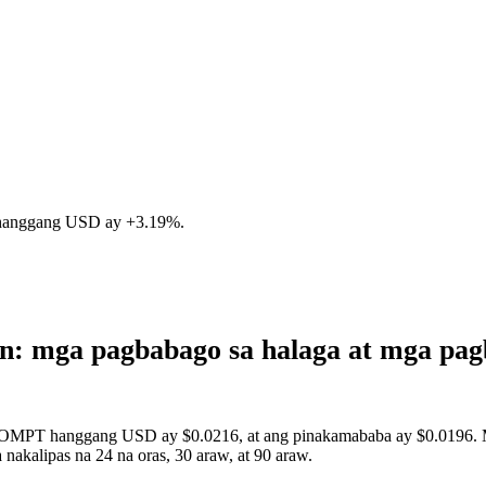
 hanggang USD ay
+3.19%
.
: mga pagbabago sa halaga at mga pa
ROMPT hanggang USD ay $0.0216, at ang pinakamababa ay $0.0196. Ma
kalipas na 24 na oras, 30 araw, at 90 araw.