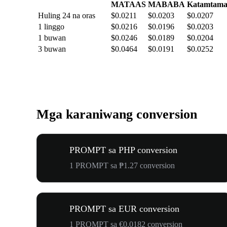
MATAAS
MABABA
Katamtam
Huling 24 na oras
$0.0211
$0.0203
$0.0207
1 linggo
$0.0216
$0.0196
$0.0203
1 buwan
$0.0246
$0.0189
$0.0204
3 buwan
$0.0464
$0.0191
$0.0252
Mga karaniwang conversion
PROMPT sa PHP conversion
1 PROMPT sa ₱1.27 conversion
PROMPT sa EUR conversion
1 PROMPT sa €0.0182 conversion