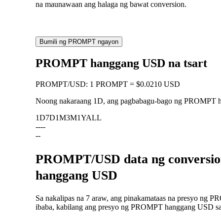
na maunawaan ang halaga ng bawat conversion.
Bumili ng PROMPT ngayon
PROMPT hanggang USD na tsart
PROMPT
/
USD
:
1 PROMPT = $0.0210 USD
Noong nakaraang 1D, ang pagbabagu-bago ng PROMPT
1D
7D
1M
3M
1Y
ALL
--
--
--
PROMPT/USD data ng conversion
hanggang USD
Sa nakalipas na 7 araw, ang pinakamataas na presyo ng P
ibaba, kabilang ang presyo ng PROMPT hanggang USD sa na