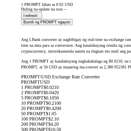
1 PROMPT laban sa 0.02 USD
Huling na-update na oras --
I-refresh
Bumili ng PROMPT ngayon
Ang LBank converter ay nagbibigay ng real-time na exchange 
time na data para sa conversion. Ang kasalukuyang resulta ng c
cryptocurrency, inirerekumenda namin na tingnan mo muli ang pa
Ang 1 PROMPT ay kasalukuyang nagkakahalaga ng $0.0210, na na
PROMPT, at 50 USD ay maaaring ma-convert sa 2,380.952381 PRO
PROMPT/USD Exchange Rate Converter
PROMPT
USD
1 PROMPT
$0.0210
2 PROMPT
$0.0420
5 PROMPT
$0.1050
10 PROMPT
$0.2100
20 PROMPT
$0.4200
50 PROMPT
$1.05
100 PROMPT
$2.10
200 PROMPT
$4.20
500 PROMPT
$10.50