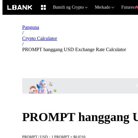
Bumili ng Crypto
Merkado
Futures
Panguna
/
Crypto Calculator
/
PROMPT hanggang USD Exchange Rate Calculator
B
PROMPT hanggang US
PROMPT / USD：1 PROMPT = $0.0210