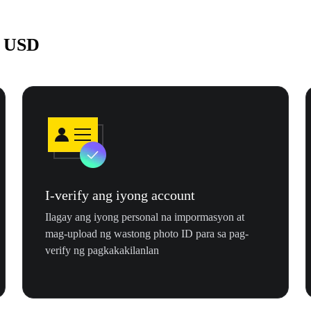
a USD
I-verify ang iyong account
Ilagay ang iyong personal na impormasyon at
mag-upload ng wastong photo ID para sa pag-
verify ng pagkakakilanlan