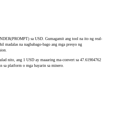
FINDER(PROMPT) sa USD. Gumagamit ang tool na ito ng real-
ahil madalas na nagbabago-bago ang mga presyo ng
sion.
lad nito, ang 1 USD ay maaaring ma-convert sa 47.61904762
 sa platform o mga bayarin sa minero.