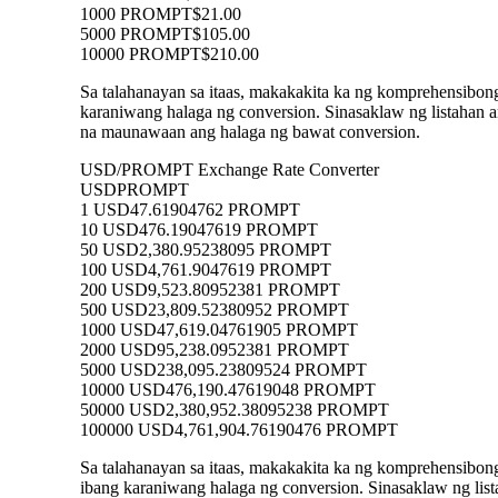
1000 PROMPT
$21.00
5000 PROMPT
$105.00
10000 PROMPT
$210.00
Sa talahanayan sa itaas, makakakita ka ng komprehensibo
karaniwang halaga ng conversion. Sinasaklaw ng listah
na maunawaan ang halaga ng bawat conversion.
USD/PROMPT Exchange Rate Converter
USD
PROMPT
1 USD
47.61904762 PROMPT
10 USD
476.19047619 PROMPT
50 USD
2,380.95238095 PROMPT
100 USD
4,761.9047619 PROMPT
200 USD
9,523.80952381 PROMPT
500 USD
23,809.52380952 PROMPT
1000 USD
47,619.04761905 PROMPT
2000 USD
95,238.0952381 PROMPT
5000 USD
238,095.23809524 PROMPT
10000 USD
476,190.47619048 PROMPT
50000 USD
2,380,952.38095238 PROMPT
100000 USD
4,761,904.76190476 PROMPT
Sa talahanayan sa itaas, makakakita ka ng komprehensib
ibang karaniwang halaga ng conversion. Sinasaklaw ng l