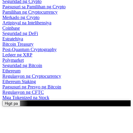
Seguridad ng Crypto
Pagsusuri sa Pamilihan ng Crypto
Pamilihan ng Cryptocurrency
Merkado ng Crypto
Artipisyal na Intelihensiya
Coinbase
Seguridad ng DeFi
Estratehiya
Bitcoin Treasury
Post-Quantum Cryptography
Ledger ng XRP
Polymarket
Seguridad ng Bitcoin
Ethereum
Regulasyon ng Cryptocurrency
Ethereum Staking
Pagsusuri ng Presyo ng Bitcoin
Regulasyon ng CFTC
Mga Tokenized na Stock
Higit pa