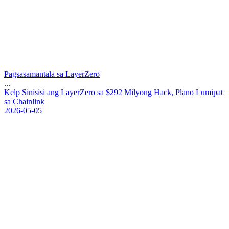
Pagsasamantala sa LayerZero
...
K
e
l
p
S
i
n
i
s
i
s
i
a
n
g
L
a
y
e
r
Z
e
r
o
s
a
$
2
9
2
M
i
l
y
o
n
g
H
a
c
k
,
P
l
a
n
o
L
u
m
i
p
a
t
s
a
C
h
a
i
n
l
i
n
k
2026-05-05