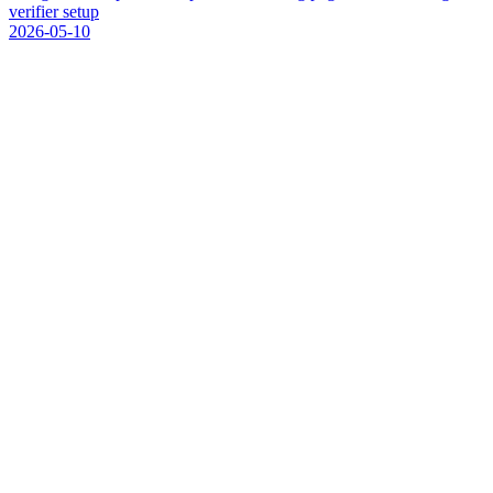
v
e
r
i
f
i
e
r
s
e
t
u
p
2026-05-10