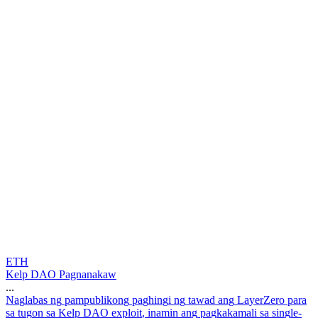
ETH
Kelp DAO Pagnanakaw
...
N
a
g
l
a
b
a
s
n
g
p
a
m
p
u
b
l
i
k
o
n
g
p
a
g
h
i
n
g
i
n
g
t
a
w
a
d
a
n
g
L
a
y
e
r
Z
e
r
o
p
a
r
a
s
a
t
u
g
o
n
s
a
K
e
l
p
D
A
O
e
x
p
l
o
i
t
,
i
n
a
m
i
n
a
n
g
p
a
g
k
a
k
a
m
a
l
i
s
a
s
i
n
g
l
e
-