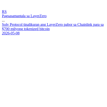
RS
Pagsasamantala sa LayerZero
...
S
o
l
v
P
r
o
t
o
c
o
l
t
i
n
a
l
i
k
u
r
a
n
a
n
g
L
a
y
e
r
Z
e
r
o
p
a
b
o
r
s
a
C
h
a
i
n
l
i
n
k
p
a
r
a
s
a
$
7
0
0
m
i
l
y
o
n
g
t
o
k
e
n
i
z
e
d
b
i
t
c
o
i
n
2026-05-08