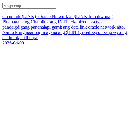
Chainlink (LINK): Oracle Network at $LINK Ipinaliwanag
Pinapagana ng Chainlink ang DeFi, tokenized assets, at
pandaigdigang pananalapi gamit ang data link oracle network nito.
Narito kung paano gumagana ang $LINK, prediksyon sa presyo ng
chainlink, at iba pa.
2026-04-09