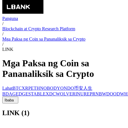
Panguna
/
Blockchain at Crypto Research Platform
/
Mga Paksa ng Coin sa Pananaliksik sa Crypto
/
LINK
Mga Paksa ng Coin sa
Pananaliksik sa Crypto
Lahat
BTC
XRP
ETH
NOBODY
ONDO
币安人生
BDAG
EDGE
STABLE
XDC
WOLVERINU
REP
RNBW
DOOD
WH
Ibaba
LINK (1)