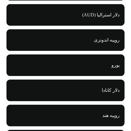
دلار استرالیا (AUD)
روپیه اندونزی
یورو
دلار کانادا
روپیه هند