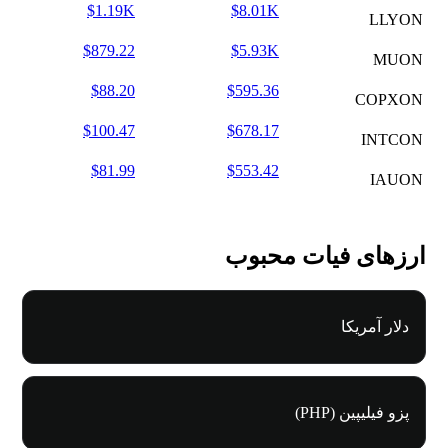
$1.19K
$8.01K
LLYON
$879.22
$5.93K
MUON
$88.20
$595.36
COPXON
$100.47
$678.17
INTCON
$81.99
$553.42
IAUON
ارزهای فیات محبوب
دلار آمریکا
پزو فیلیپین (PHP)