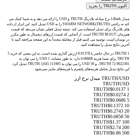
اکنون TRUTH را بخرید
مبدل LBank نرخ مبادله بلادرنگ TRUTH و USD را ارائه می دهد و به شما کمک می
کند به راحتی SWARM NETWORK(TRUTH) را به USD تبدیل کنید. این ابزار از داده
های بلادرنگ برای تبدیل استفاده می کند. نتیجه تبدیل فعلی نشان می‌دهد که قیمت
هم‌زمان TRUTH $0.0137 است. از آنجایی که قیمت ارزهای دیجیتال به طور مکرر
در نوسان است، توصیه می کنیم قبل از معامله مجدداً به این صفحه مراجعه کنید تا
آخرین نتایج تبدیل را مشاهده کنید.
1 TRUTH در حال حاضر با $0.0137 ارزش گذاری شده است، به این معنی که خرید 5
TRUTH برای شما هزینه $0.0686 دارد. به طور مشابه، 1 USD را می توان به
72.9022381 TRUTH، و 50 USD را می توان به 3,645.111905 TRUTH تبدیل کرد.
این نتایج تبدیل شامل هزینه‌های پلتفرم یا هزینه‌های ماینر نمی‌شود.
TRUTH/USD مبدل نرخ ارز
TRUTH
USD
$0.0137
1 TRUTH
$0.0274
2 TRUTH
$0.0686
5 TRUTH
$0.1372
10 TRUTH
$0.2743
20 TRUTH
$0.6858
50 TRUTH
$1.37
100 TRUTH
$2.74
200 TRUTH
$6.86
500 TRUTH