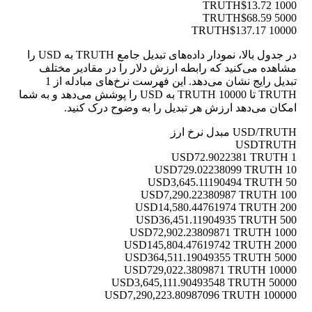
$13.72
1000 TRUTH
$68.59
5000 TRUTH
$137.17
10000 TRUTH
در جدول بالا، نمودار داده‌های تبدیل جامع TRUTH به USD را
مشاهده می‌کنید که رابطه ارزش دلار را در مقادیر مختلف
تبدیل رایج نشان می‌دهد. این فهرست نرخ‌های مبادله از 1
TRUTH تا 10000 TRUTH به USD را پوشش می‌دهد و به شما
امکان می‌دهد ارزش هر تبدیل را به وضوح درک کنید.
USD/TRUTH مبدل نرخ ارز
USD
TRUTH
72.9022381 TRUTH
1 USD
729.02238099 TRUTH
10 USD
3,645.11190494 TRUTH
50 USD
7,290.22380987 TRUTH
100 USD
14,580.44761974 TRUTH
200 USD
36,451.11904935 TRUTH
500 USD
72,902.23809871 TRUTH
1000 USD
145,804.47619742 TRUTH
2000 USD
364,511.19049355 TRUTH
5000 USD
729,022.3809871 TRUTH
10000 USD
3,645,111.90493548 TRUTH
50000 USD
7,290,223.80987096 TRUTH
100000 USD