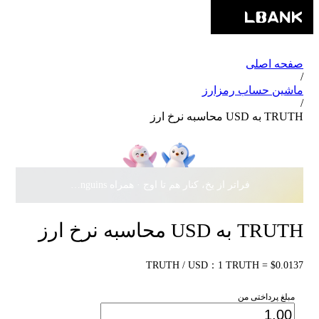
صفحه اصلی
/
ماشین حساب رمزارز
/
TRUTH به USD محاسبه نرخ ارز
فراتر از یخ، کنار هم تا اوج · همراه Pudgy Penguins، سهمی از
TRUTH به USD محاسبه نرخ ارز
TRUTH / USD：1 TRUTH = $0.0137
مبلغ پرداختی من