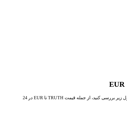
در 7 روز گذشته، بالاترین قیمت از TRUTH تا EUR €0.0122 و کمترین آن €0.0109 بوده است. می‌توانید داده‌های بیشتری را در جدول زیر بررسی کنید، از جمله قیمت TRUTH تا EUR در 24