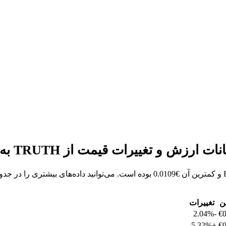
ن
تغییرات
-2.04%
€0
+5.32%
€0