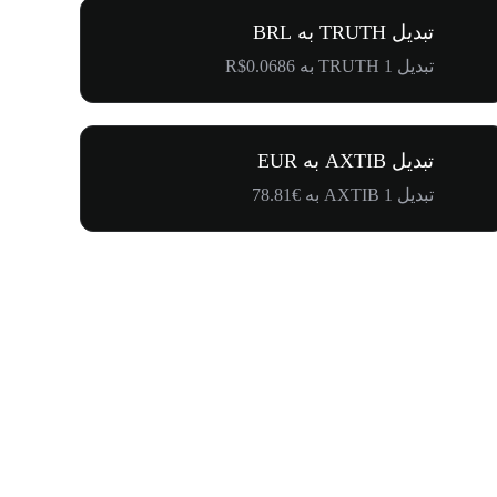
تبدیل TRUTH به BRL
تبدیل 1 TRUTH به R$0.0686
تبدیل AXTIB به EUR
تبدیل 1 AXTIB به €78.81
۵۰۰٬۰۰۰ دلار جایزه برای کامیونیتی پنگوئن‌ها