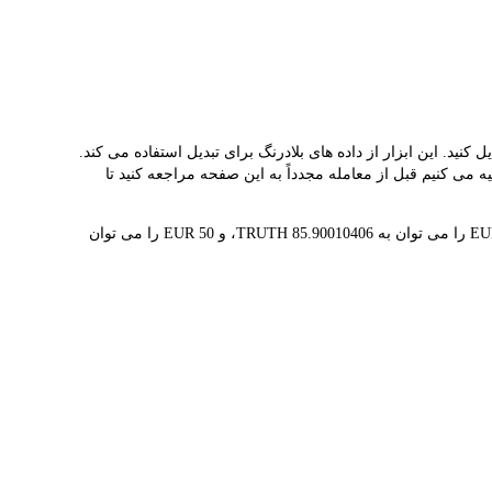
L نرخ مبادله بلادرنگ TRUTH و EUR را ارائه می دهد و به شما کمک می کند به راحتی SWARM NETWORK(TRUTH) را به EUR تبدیل کنید. این ابزار از داده های بلادرنگ برای تبدیل استفاده می کند.
 مکرر در نوسان است، توصیه می کنیم قبل از معامله مجدداً به این صفحه مراجعه کنید تا
1 TRUTH در حال حاضر با €0.0116 ارزش گذاری شده است، به این معنی که خرید 5 TRUTH برای شما هزینه €0.0582 دارد. به طور مشابه، 1 EUR را می توان به 85.90010406 TRUTH، و 50 EUR را می توان