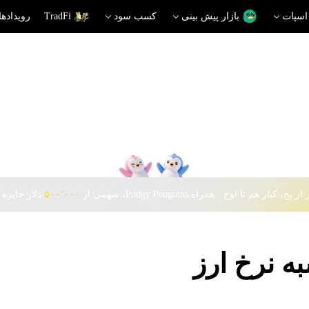
اسپات
بازار پیش بینی
کسب سود
TradFi
رویدادها
 یخ، کنار هم تا اوج · همراه Pudgy Penguins، سهمی از
۵۰۰٬۰۰۰
دلار جایزه 