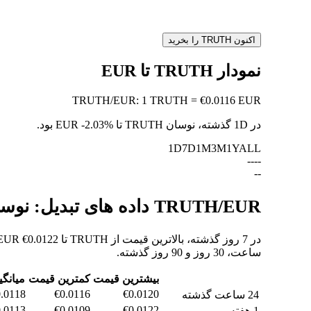
اکنون TRUTH را بخرید
نمودار TRUTH تا EUR
TRUTH
/
EUR
:
1 TRUTH = €0.0116 EUR
در 1D گذشته، نوسان TRUTH تا EUR
-2.03%
بود.
1D
7D
1M
3M
1Y
ALL
--
--
--
TRUTH/EUR داده های تبدیل: نوسانات ارزش و تغییرات قیمت از TRUTH به EUR
ساعت، 30 روز و 90 روز گذشته.
بیشترین قیمت
کمترین قیمت
میانگی
.0118
€0.0116
€0.0120
24 ساعت گذشته
.0113
€0.0109
€0.0122
1 هفته