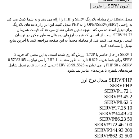
اکنون SERV را بخرید
مبدل LBank نرخ مبادله بلادرنگ SERV و PHP را ارائه می دهد و به شما کمک می کند
به راحتی OPENSERV(SERV) را به PHP تبدیل کنید. این ابزار از داده های بلادرنگ
برای تبدیل استفاده می کند. نتیجه تبدیل فعلی نشان می‌دهد که قیمت هم‌زمان
SERV ₱1.72 است. از آنجایی که قیمت ارزهای دیجیتال به طور مکرر در نوسان
است، توصیه می کنیم قبل از معامله مجدداً به این صفحه مراجعه کنید تا آخرین نتایج
تبدیل را مشاهده کنید.
1 SERV در حال حاضر با ₱1.72 ارزش گذاری شده است، به این معنی که خرید 5
SERV برای شما هزینه ₱8.62 دارد. به طور مشابه، 1 PHP را می توان به 0.57983105
SERV، و 50 PHP را می توان به 28.9915525 SERV تبدیل کرد. این نتایج تبدیل شامل
هزینه‌های پلتفرم یا هزینه‌های ماینر نمی‌شود.
SERV/PHP مبدل نرخ ارز
SERV
PHP
₱1.72
1 SERV
₱3.45
2 SERV
₱8.62
5 SERV
₱17.25
10 SERV
₱34.49
20 SERV
₱86.23
50 SERV
₱172.46
100 SERV
₱344.93
200 SERV
₱862.32
500 SERV