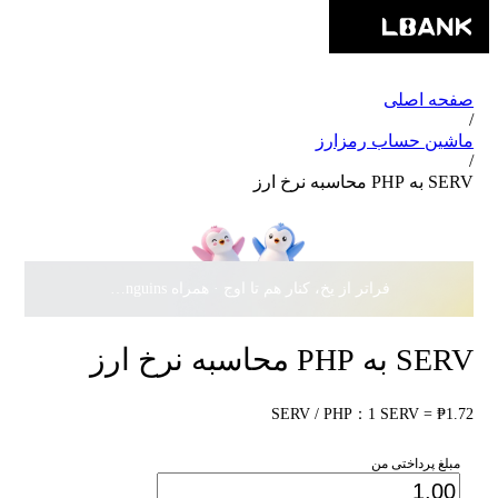
صفحه اصلی
/
ماشین حساب رمزارز
/
SERV به PHP محاسبه نرخ ارز
فراتر از یخ، کنار هم تا اوج · همراه Pudgy Penguins، سهمی از
SERV به PHP محاسبه نرخ ارز
SERV / PHP：1 SERV = ₱1.72
مبلغ پرداختی من