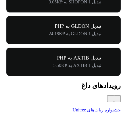
تبدیل 1 SHOPON به ₱9.05K
تبدیل GLDON به PHP
تبدیل 1 GLDON به ₱24.18K
تبدیل AXTIB به PHP
تبدیل 1 AXTIB به ₱5.50K
رویدادهای داغ
جشنواره ربات‌های Unitree
۵۰۰٬۰۰۰ دلار جایز