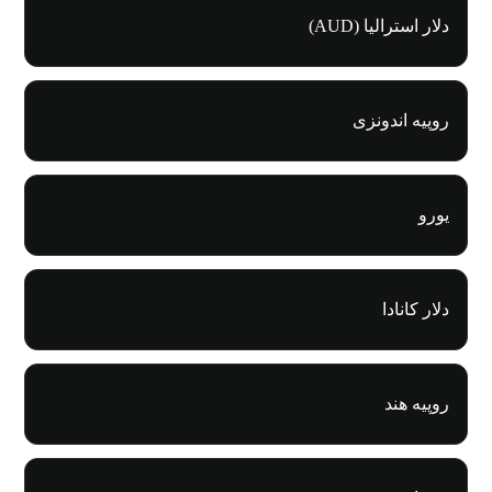
دلار استرالیا (AUD)
روپیه اندونزی
یورو
دلار کانادا
روپیه هند