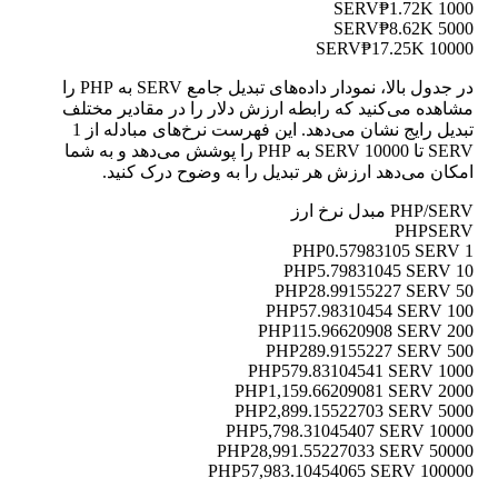
₱1.72K
1000 SERV
₱8.62K
5000 SERV
₱17.25K
10000 SERV
در جدول بالا، نمودار داده‌های تبدیل جامع SERV به PHP را
مشاهده می‌کنید که رابطه ارزش دلار را در مقادیر مختلف
تبدیل رایج نشان می‌دهد. این فهرست نرخ‌های مبادله از 1
SERV تا 10000 SERV به PHP را پوشش می‌دهد و به شما
امکان می‌دهد ارزش هر تبدیل را به وضوح درک کنید.
PHP/SERV مبدل نرخ ارز
PHP
SERV
0.57983105 SERV
1 PHP
5.79831045 SERV
10 PHP
28.99155227 SERV
50 PHP
57.98310454 SERV
100 PHP
115.96620908 SERV
200 PHP
289.9155227 SERV
500 PHP
579.83104541 SERV
1000 PHP
1,159.66209081 SERV
2000 PHP
2,899.15522703 SERV
5000 PHP
5,798.31045407 SERV
10000 PHP
28,991.55227033 SERV
50000 PHP
57,983.10454065 SERV
100000 PHP