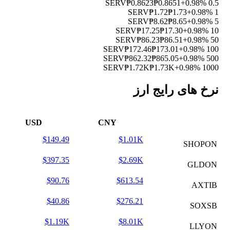
₱0.8623
₱0.8651
+0.98%
0.5 SERV
₱1.72
₱1.73
+0.98%
1 SERV
₱8.62
₱8.65
+0.98%
5 SERV
₱17.25
₱17.30
+0.98%
10 SERV
₱86.23
₱86.51
+0.98%
50 SERV
₱172.46
₱173.01
+0.98%
100 SERV
₱862.32
₱865.05
+0.98%
500 SERV
₱1.72K
₱1.73K
+0.98%
1000 SERV
نرخ های رایج ارز
USD
CNY
$149.49
$1.01K
SHOPON
$397.35
$2.69K
GLDON
$90.76
$613.54
AXTIB
$40.86
$276.21
SOXSB
$1.19K
$8.01K
LLYON