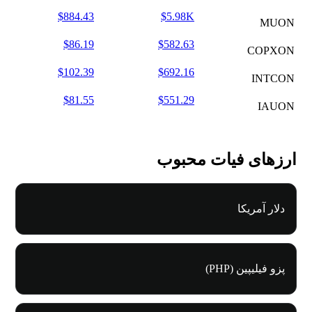
$884.43
$5.98K
MUON
$86.19
$582.63
COPXON
$102.39
$692.16
INTCON
$81.55
$551.29
IAUON
ارزهای فیات محبوب
دلار آمریکا
پزو فیلیپین (PHP)