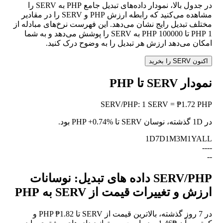
در جدول بالا، نمودار داده‌های تبدیل جامع PHP به SERV را
مشاهده می‌کنید که رابطه ارزش PHP و SERV را در مقادیر
مختلف تبدیل رایج نشان می‌دهد. این فهرست نرخ‌های مبادله از
1 PHP تا 100000 PHP به SERV را پوشش می‌دهد و به شما
امکان می‌دهد ارزش هر تبدیل را به وضوح درک کنید.
اکنون SERV را بخرید
نمودار SERV تا PHP
SERV
/
PHP
:
1 SERV = ₱1.72 PHP
در 1D گذشته، نوسان SERV تا PHP
+0.74%
بود.
1D
7D
1M
3M
1Y
ALL
--
--
--
SERV/PHP داده های تبدیل: نوسانات
ارزش و تغییرات قیمت از SERV به PHP
در 7 روز گذشته، بالاترین قیمت از SERV تا PHP ₱1.82 و