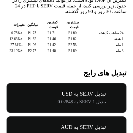
کمترین آن ₱1.46 بوده است. می‌توانید داده‌های بیشتری را در
جدول زیر بررسی کنید، از جمله قیمت SERV تا PHP در 24
ساعت، 30 روز و 90 روز گذشته.
بیشترین
کمترین
میانگین
تغییرات
قیمت
قیمت
24 ساعت گذشته
₱1.80
₱1.71
₱1.75
+0.75%
1 هفته
₱1.82
₱1.46
₱1.62
+12.68%
1 ماه
₱2.58
₱1.42
₱1.96
-27.81%
3 ماه
₱4.89
₱1.40
₱2.77
+23.19%
تبدیل های رایج
تبدیل SERV به USD
تبدیل 1 SERV به $0.0284
تبدیل SERV به AUD