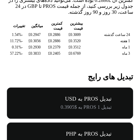
کمترین آن £0.2886 بوده است. می‌توانید داده‌های بیشتری را در
جدول زیر بررسی کنید، از جمله قیمت PROS تا GBP در 24
ساعت، 30 روز و 90 روز گذشته.
بیشترین
کمترین
میانگین
تغییرات
قیمت
قیمت
24 ساعت گذشته
£0.3009
£0.2886
£0.2947
-1.54%
1 هفته
£0.3520
£0.2886
£0.3056
-11.72%
1 ماه
£0.3512
£0.2379
£0.2930
-0.31%
3 ماه
£0.6769
£0.2405
£0.3833
-57.22%
تبدیل های رایج
تبدیل PROS به USD
تبدیل 1 PROS به $0.3905
تبدیل PROS به PHP