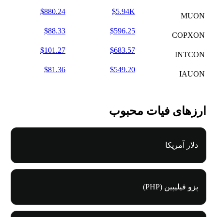
$880.24
$5.94K
MUON
$88.33
$596.25
COPXON
$101.27
$683.57
INTCON
$81.36
$549.20
IAUON
ارزهای فیات محبوب
دلار آمریکا
پزو فیلیپین (PHP)