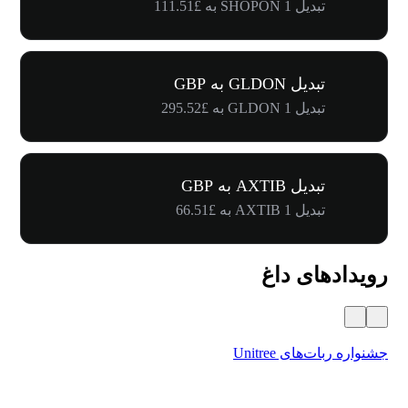
تبدیل 1 SHOPON به £111.51
تبدیل GLDON به GBP
تبدیل 1 GLDON به £295.52
تبدیل AXTIB به GBP
تبدیل 1 AXTIB به £66.51
رویدادهای داغ
جشنواره ربات‌های Unitree
۵۰۰٬۰۰۰ دلار جایز