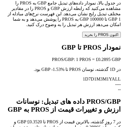
در جدول بالا، نمودار داده‌های تبدیل جامع GBP به PROS را
مشاهده می‌کنید که رابطه ارزش GBP و PROS را در مقادیر
مختلف تبدیل رایج نشان می‌دهد. این فهرست نرخ‌های مبادله از
1 GBP تا 100000 GBP به PROS را پوشش می‌دهد و به شما
امکان می‌دهد ارزش هر تبدیل را به وضوح درک کنید.
اکنون PROS را بخرید
نمودار PROS تا GBP
PROS
/
GBP
:
1 PROS = £0.2895 GBP
در 1D گذشته، نوسان PROS تا GBP
-1.53%
بود.
1D
7D
1M
3M
1Y
ALL
--
--
--
PROS/GBP داده های تبدیل: نوسانات
ارزش و تغییرات قیمت از PROS به GBP
در 7 روز گذشته، بالاترین قیمت از PROS تا GBP £0.3520 و