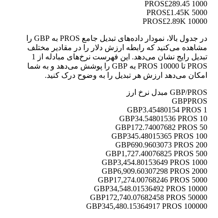
£289.45
1000 PROS
£1.45K
5000 PROS
£2.89K
10000 PROS
در جدول بالا، نمودار داده‌های تبدیل جامع PROS به GBP را
مشاهده می‌کنید که رابطه ارزش دلار را در مقادیر مختلف
تبدیل رایج نشان می‌دهد. این فهرست نرخ‌های مبادله از 1
PROS تا 10000 PROS به GBP را پوشش می‌دهد و به شما
امکان می‌دهد ارزش هر تبدیل را به وضوح درک کنید.
GBP/PROS مبدل نرخ ارز
GBP
PROS
3.45480154 PROS
1 GBP
34.54801536 PROS
10 GBP
172.74007682 PROS
50 GBP
345.48015365 PROS
100 GBP
690.9603073 PROS
200 GBP
1,727.40076825 PROS
500 GBP
3,454.80153649 PROS
1000 GBP
6,909.60307298 PROS
2000 GBP
17,274.00768246 PROS
5000 GBP
34,548.01536492 PROS
10000 GBP
172,740.07682458 PROS
50000 GBP
345,480.15364917 PROS
100000 GBP