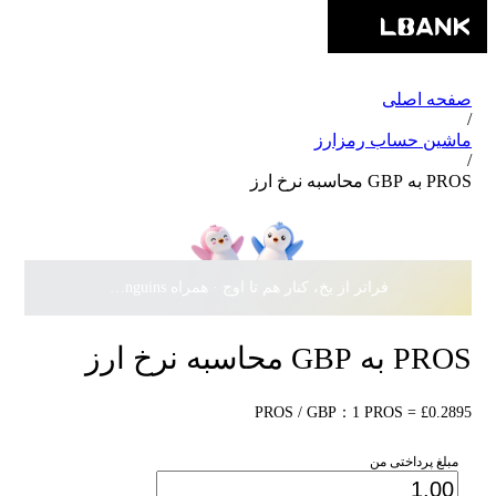
صفحه اصلی
/
ماشین حساب رمزارز
/
PROS به GBP محاسبه نرخ ارز
فراتر از یخ، کنار هم تا اوج · همراه Pudgy Penguins، سهمی از
PROS به GBP محاسبه نرخ ارز
PROS / GBP：1 PROS = £0.2895
مبلغ پرداختی من