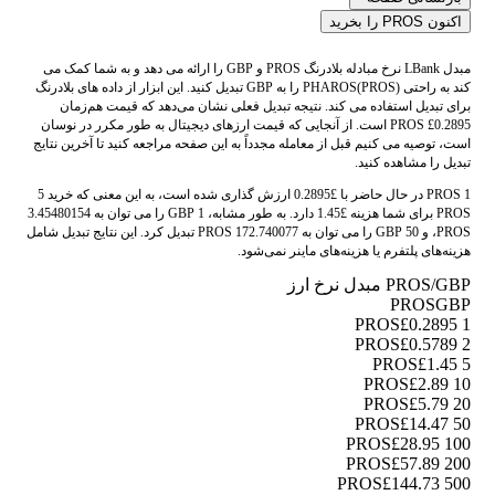
اکنون PROS را بخرید
مبدل LBank نرخ مبادله بلادرنگ PROS و GBP را ارائه می دهد و به شما کمک می
کند به راحتی PHAROS(PROS) را به GBP تبدیل کنید. این ابزار از داده های بلادرنگ
برای تبدیل استفاده می کند. نتیجه تبدیل فعلی نشان می‌دهد که قیمت هم‌زمان
PROS £0.2895 است. از آنجایی که قیمت ارزهای دیجیتال به طور مکرر در نوسان
است، توصیه می کنیم قبل از معامله مجدداً به این صفحه مراجعه کنید تا آخرین نتایج
تبدیل را مشاهده کنید.
1 PROS در حال حاضر با £0.2895 ارزش گذاری شده است، به این معنی که خرید 5
PROS برای شما هزینه £1.45 دارد. به طور مشابه، 1 GBP را می توان به 3.45480154
PROS، و 50 GBP را می توان به 172.740077 PROS تبدیل کرد. این نتایج تبدیل شامل
هزینه‌های پلتفرم یا هزینه‌های ماینر نمی‌شود.
PROS/GBP مبدل نرخ ارز
PROS
GBP
£0.2895
1 PROS
£0.5789
2 PROS
£1.45
5 PROS
£2.89
10 PROS
£5.79
20 PROS
£14.47
50 PROS
£28.95
100 PROS
£57.89
200 PROS
£144.73
500 PROS