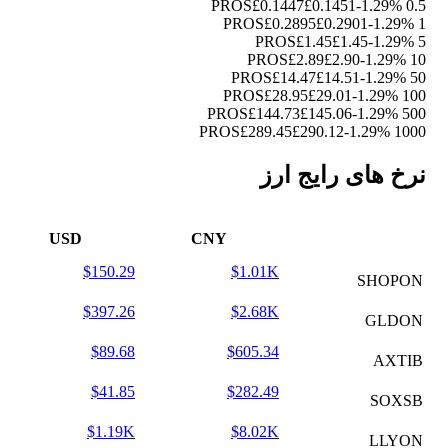
£0.1447
£0.1451
-1.29%
0.5 PROS
£0.2895
£0.2901
-1.29%
1 PROS
£1.45
£1.45
-1.29%
5 PROS
£2.89
£2.90
-1.29%
10 PROS
£14.47
£14.51
-1.29%
50 PROS
£28.95
£29.01
-1.29%
100 PROS
£144.73
£145.06
-1.29%
500 PROS
£289.45
£290.12
-1.29%
1000 PROS
نرخ های رایج ارز
USD
CNY
$150.29
$1.01K
SHOPON
$397.26
$2.68K
GLDON
$89.68
$605.34
AXTIB
$41.85
$282.49
SOXSB
$1.19K
$8.02K
LLYON