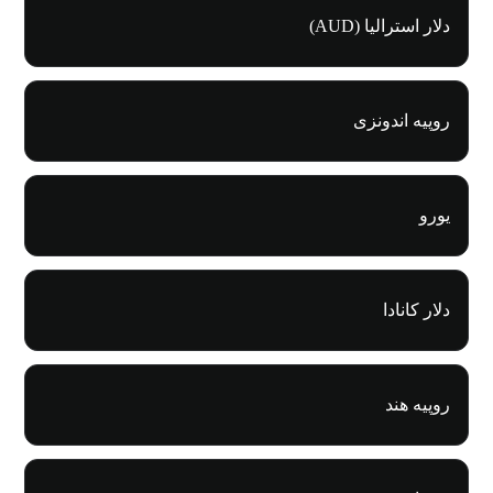
دلار استرالیا (AUD)
روپیه اندونزی
یورو
دلار کانادا
روپیه هند