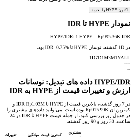
اکنون HYPE را بخرید
نمودار HYPE تا IDR
HYPE
/
IDR
:
1 HYPE = Rp995.36K IDR
در 1D گذشته، نوسان HYPE تا IDR
-0.75%
بود.
1D
7D
1M
3M
1Y
ALL
--
--
--
HYPE/IDR داده های تبدیل: نوسانات
ارزش و تغییرات قیمت از HYPE به IDR
در 7 روز گذشته، بالاترین قیمت از HYPE تا IDR Rp1.03M و
کمترین آن Rp915.99K بوده است. می‌توانید داده‌های بیشتری را
در جدول زیر بررسی کنید، از جمله قیمت HYPE تا IDR در 24
ساعت، 30 روز و 90 روز گذشته.
بیشترین
کمترین قیمت
میانگین
تغییرات