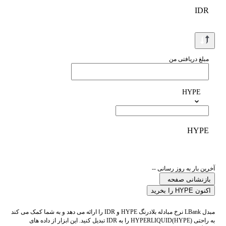
IDR
مبلغ دریافتی من
HYPE
HYPE
آخرین بار به روز رسانی --
بازنشانی صفحه
اکنون HYPE را بخرید
مبدل LBank نرخ مبادله بلادرنگ HYPE و IDR را ارائه می دهد و به شما کمک می کند
به راحتی HYPERLIQUID(HYPE) را به IDR تبدیل کنید. این ابزار از داده های