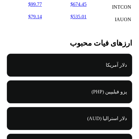
$99.77
$674.45
INTCON
$79.14
$535.01
IAUON
ارزهای فیات محبوب
دلار آمریکا
پزو فیلیپین (PHP)
دلار استرالیا (AUD)