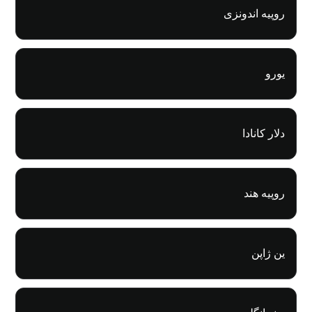
روپیه اندونزی
یورو
دلار کانادا
روپیه هند
ین ژاپن