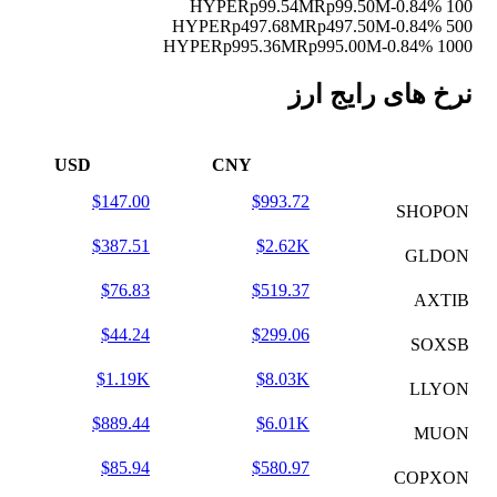
Rp99.54M
Rp99.50M
-0.84%
100 HYPE
Rp497.68M
Rp497.50M
-0.84%
500 HYPE
Rp995.36M
Rp995.00M
-0.84%
1000 HYPE
نرخ های رایج ارز
USD
CNY
$147.00
$993.72
SHOPON
$387.51
$2.62K
GLDON
$76.83
$519.37
AXTIB
$44.24
$299.06
SOXSB
$1.19K
$8.03K
LLYON
$889.44
$6.01K
MUON
$85.94
$580.97
COPXON