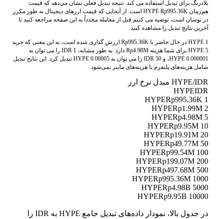
بلادرنگ برای تبدیل استفاده می کند. نتیجه تبدیل فعلی نشان می‌دهد که قیمت
هم‌زمان HYPE Rp995.36K است. از آنجایی که قیمت ارزهای دیجیتال به طور مکرر
در نوسان است، توصیه می کنیم قبل از معامله مجدداً به این صفحه مراجعه کنید تا
آخرین نتایج تبدیل را مشاهده کنید.
1 HYPE در حال حاضر با Rp995.36K ارزش گذاری شده است، به این معنی که خرید
5 HYPE برای شما هزینه Rp4.98M دارد. به طور مشابه، 1 IDR را می توان به
0.000001 HYPE، و 50 IDR را می توان به 0.00005 HYPE تبدیل کرد. این نتایج تبدیل
شامل هزینه‌های پلتفرم یا هزینه‌های ماینر نمی‌شود.
HYPE/IDR مبدل نرخ ارز
HYPE
IDR
Rp995.36K
1 HYPE
Rp1.99M
2 HYPE
Rp4.98M
5 HYPE
Rp9.95M
10 HYPE
Rp19.91M
20 HYPE
Rp49.77M
50 HYPE
Rp99.54M
100 HYPE
Rp199.07M
200 HYPE
Rp497.68M
500 HYPE
Rp995.36M
1000 HYPE
Rp4.98B
5000 HYPE
Rp9.95B
10000 HYPE
در جدول بالا، نمودار داده‌های تبدیل جامع HYPE به IDR را