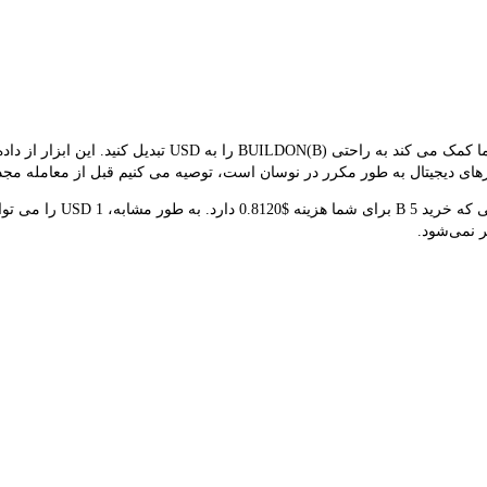
مبدل LBank نرخ مبادله بلادرنگ B و USD را ارائه می دهد و ب
نر نمی‌شود.