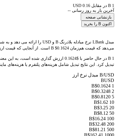
1 B در مقابل 0.16 USD
آخرین بار به روز رسانی --
بازنشانی صفحه
اکنون B را بخرید
می‌دهد که قیمت هم‌زمان B $0.1624 است. از آنجایی که قیمت ارزهای دیجیتال به طور مکرر در نوسان است، توصیه می کنیم قبل از معامله مجدداً به این صفحه مراجعه کنید تا آخرین نتایج تبدیل را مشاهده کنید.
تبدیل کرد. این نتایج تبدیل شامل هزینه‌های پلتفرم یا هزینه‌های مای
B/USD مبدل نرخ ارز
B
USD
$0.1624
1 B
$0.3248
2 B
$0.8120
5 B
$1.62
10 B
$3.25
20 B
$8.12
50 B
$16.24
100 B
$32.48
200 B
$81.21
500 B
$162.41
1000 B