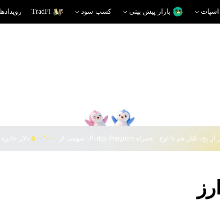
اسپات
بازار پیش بینی
کسب سود
TradFi
رویدادها
 یخ، کنار هم تا اوج · همراه Pudgy Penguins، سهمی از
۵۰۰٬۰۰۰
دلار جایزه 