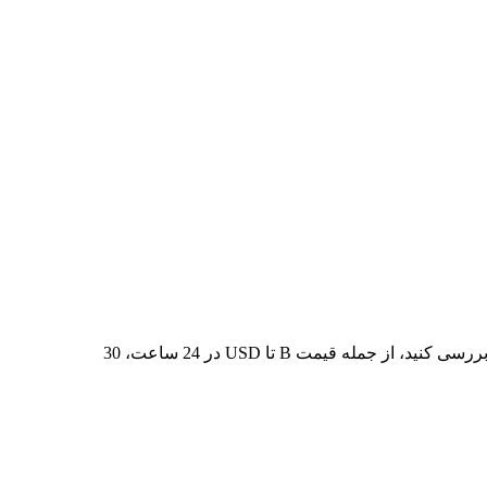
در 7 روز گذشته، بالاترین قیمت از B تا USD $0.1813 و کمترین آن $0.1575 بوده است. می‌توانید داده‌های بیشتری را در جدول زیر بررسی کنید، از جمله قیمت B تا USD در 24 ساعت، 30