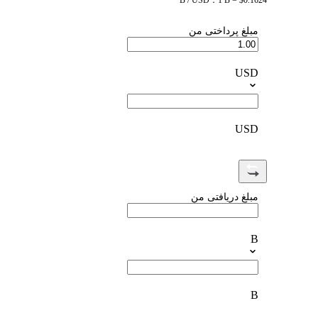
B / USD：1 B = $0.1624
مبلغ پرداختی من
USD
USD
مبلغ دریافتی من
B
B