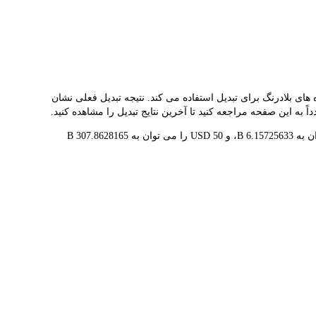
ه شما کمک می کند به راحتی BUILDON(B) را به USD تبدیل کنید. این ابزار از داده های بلادرنگ برای تبدیل استفاده می کند. نتیجه تبدیل فعلی نشان
1 B در حال حاضر با $0.1624 ارزش گذاری شده است، به این معنی که خرید 5 B برای شما هزینه $0.8120 دارد. به طور مشابه، 1 USD را می توان به 6.15725633 B، و 50 USD را می توان به 307.8628165 B