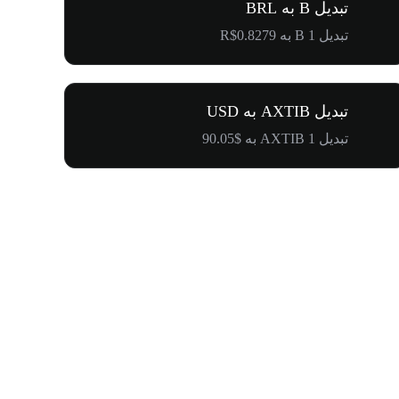
تبدیل B به BRL
تبدیل 1 B به R$0.8279
تبدیل AXTIB به USD
تبدیل 1 AXTIB به $90.05
۵۰۰٬۰۰۰ دلار جایزه برای کامیونیتی پنگوئن‌ها