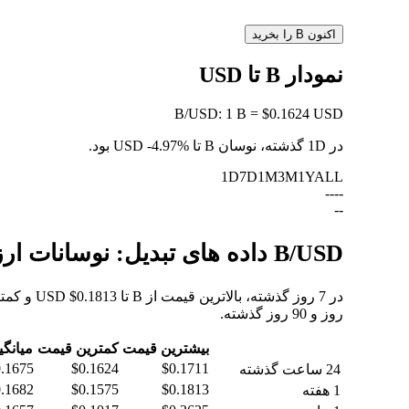
اکنون B را بخرید
نمودار B تا USD
B
/
USD
:
1 B = $0.1624 USD
در 1D گذشته، نوسان B تا USD
-4.97%
بود.
1D
7D
1M
3M
1Y
ALL
--
--
--
B/USD داده های تبدیل: نوسانات ارزش و تغییرات قیمت از B به USD
روز و 90 روز گذشته.
بیشترین قیمت
کمترین قیمت
میانگی
.1675
$0.1624
$0.1711
24 ساعت گذشته
.1682
$0.1575
$0.1813
1 هفته