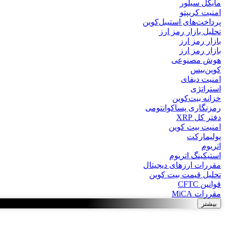
مایکل سیلور
امنیت کریپتو
پرداخت‌های استیبل‌کوین
تحلیل بازار رمز ارز
بازار رمز ارز
بازار رمز ارز
هوش مصنوعی
کوین‌بیس
امنیت دیفای
استراتژی
خزانه بیت‌کوین
رمزنگاری پساکوانتومی
دفتر کل XRP
امنیت بیت کوین
پولیمارکت
اتریوم
استیکینگ اتریوم
مقررات ارزهای دیجیتال
تحلیل قیمت بیت کوین
قوانین CFTC
مقررات MiCA
بیشتر