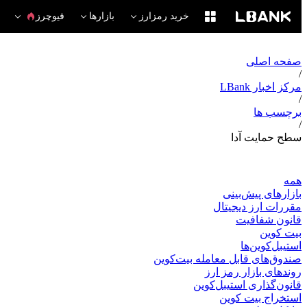
خرید رمزارز
بازارها
فیوچرز
صفحه اصلی
/
مرکز اخبار LBank
/
برچسب ها
/
سطح حمایت آدا
همه
بازارهای پیش‌بینی
مقررات ارز دیجیتال
قانون شفافیت
بیت کوین
استیبل‌کوین‌ها
صندوق‌های قابل معامله بیت‌کوین
روندهای بازار رمز ارز
قانون‌گذاری استیبل‌کوین
استخراج بیت کوین