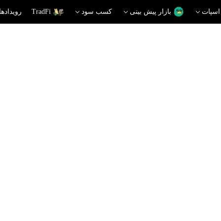
اسپات
بازار پیش بینی
کسب سود
TradFi
رویدادها