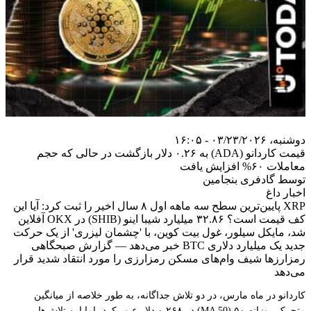
دوشنبه، ۰۳/۲۳/۲۰۲۶ - ۱۶:۰۵
قیمت کاردانو (ADA) به ۰.۲۶ دلار بازگشت در حالی که حجم
معاملات ۶۰% افزایش یافت
توسط گادفری بنجامین
اخبار داغ
XRP پایین‌ترین سطح سه ماهه اول ۸ سال اخیر را ثبت کرد: آیا این
کف قیمت است؟ ۳۲.۸۶ میلیارد شیبا اینو (SHIB) در OKX آفلاین
شد، مایکل سیلور، غول بیت کوین، با 'چشمان لیزری' از یک حرکت
جدید یک میلیارد دلاری BTC خبر می‌دهد — گزارش صبحگاهی
رمزارزها شیف وام‌های مسکن رمزارزی را مورد انتقاد شدید قرار
می‌دهد
کاردانو در ماه مارس، در دو تلاش جداگانه، به طور خلاصه از میانگین
متحرک روزانه ۵۰ (MA 50) در ۰.۲۶۸ دلار عبور کرد، اما این تلاش‌ها