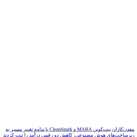
معدن‌کاران بیت‌کوین MARA و CleanSpark با تداوم تغییر مسیر به
زیرساخت‌های هوش مصنوعی، کاهش دو رقمی درآمد را ثبت کردند