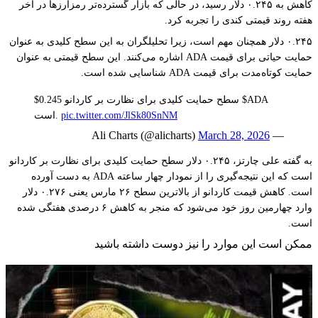
کاهش به ۰.۲۴۵ دلار رسید، در حالی که بازار گسترده‌تر رمزارزها در آخر
هفته روند قیمتی کندی را تجربه کرد.
۰.۲۴۵ دلار همچنان مهم است، زیرا تحلیلگران به این سطح کلیدی به عنوان
حمایت حیاتی برای قیمت ADA اشاره می‌کنند. این سطح قیمتی به عنوان
حمایت کوتاه‌مدت برای قیمت ADA شناسایی شده است.
$0.245 سطح حمایت کلیدی برای نظارت بر کاردانو $ADA
pic.twitter.com/JlSk80SnNM
است.
March 28, 2026
— Ali Charts (@alicharts)
به گفته علی چارتز، ۰.۲۴۵ دلار سطح حمایت کلیدی برای نظارت بر کاردانو
است که این نتیجه‌گیری را از نمودار چهار ساعته ADA به دست آورده
است. کاهش قیمت کاردانو از بالاترین سطح ۲۶ مارس یعنی ۰.۲۷۶ دلار
وارد چهارمین روز خود می‌شود که منجر به کاهش ۶ درصدی هفتگی شده
است.
ممکن است این موارد را نیز دوست داشته باشید