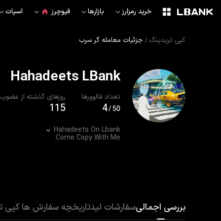
خرید رمزارز
بازارها
فیوچرز
اسپات
کپی تریدینگ
جزئیات معامله گر سرب
Hahadeets LBank
تعداد فالوورها
روزهای گذشته از عضوی
115
4
/
50
24/7 - 365 till 2049
بررسی اجمالی
سفارشات لید
تاریخچه سفارش ها
کپی تر