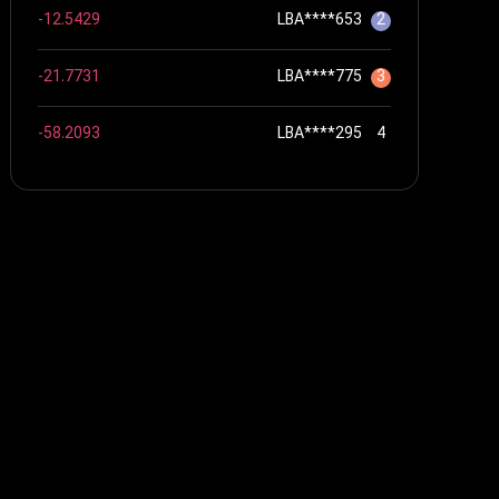
-12.5429
LBA****653
2
-21.7731
LBA****775
3
-58.2093
LBA****295
4