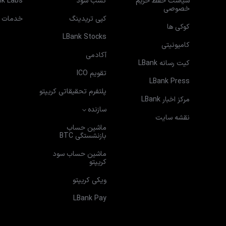
سیاست حفظ حریم
کسب سود
nk Labs
خصوصی
کپی تریدینگ
خدمات VIP
کوکی ها
LBank Stocks
کامیونیتی
آکادمی
کیت رسانه LBank
تقویم ICO
LBank Press
پلتفرم تحقیقاتی کریپتو
مرکز اخبار LBank
سازنده
نقشه سایت
ماشین حساب
بازنشستگی BTC
ماشین حساب سود
کریپتو
ویکی کریپتو
LBank Pay