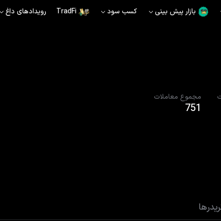
بازار پیش بینی
کسب سود
TradFi
رویدادهای داغ
ت
مجموع معاملات
751
یدرها