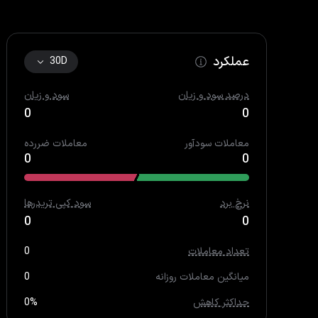
عملکرد
30D
درصد سود و زیان
سود و زیان
0
0
معاملات سودآور
معاملات ضررده
0
0
نرخ برد
سود کپی تریدرها
0
0
تعداد معاملات
0
میانگین معاملات روزانه
0
حداکثر کاهش
0%