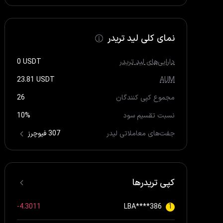
نمای کلی لید تریدر
دارایی‌های لید تریدر
USDT
0
23.81
USDT
AUM
مجموع کپی کنندگان
26
نسبت تقسیم سود
10%
جفت‌های معاملاتی لیدر
307 فیوچرز
کپی تریدرها
-4.3011
LBA****386
1