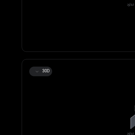
ندارد
30D
ندارد