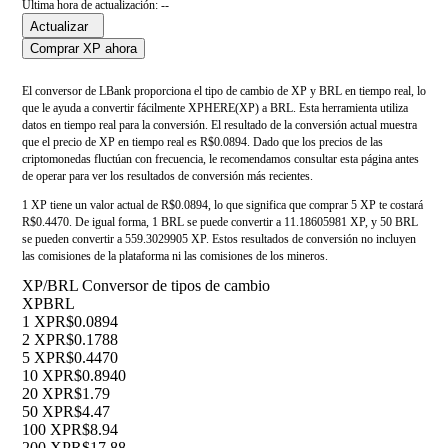
Última hora de actualización: --
Actualizar
Comprar XP ahora
El conversor de LBank proporciona el tipo de cambio de XP y BRL en tiempo real, lo
que le ayuda a convertir fácilmente XPHERE(XP) a BRL. Esta herramienta utiliza
datos en tiempo real para la conversión. El resultado de la conversión actual muestra
que el precio de XP en tiempo real es R$0.0894. Dado que los precios de las
criptomonedas fluctúan con frecuencia, le recomendamos consultar esta página antes
de operar para ver los resultados de conversión más recientes.
1 XP tiene un valor actual de R$0.0894, lo que significa que comprar 5 XP te costará
R$0.4470. De igual forma, 1 BRL se puede convertir a 11.18605981 XP, y 50 BRL
se pueden convertir a 559.3029905 XP. Estos resultados de conversión no incluyen
las comisiones de la plataforma ni las comisiones de los mineros.
XP/BRL Conversor de tipos de cambio
XP
BRL
1 XP
R$0.0894
2 XP
R$0.1788
5 XP
R$0.4470
10 XP
R$0.8940
20 XP
R$1.79
50 XP
R$4.47
100 XP
R$8.94
200 XP
R$17.88