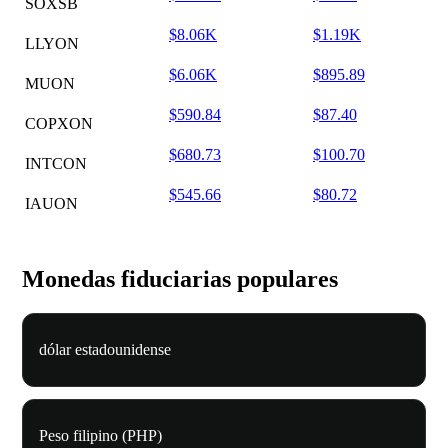
SOXSB
$8.06K
$1.19K
LLYON
$6.06K
$895.89
MUON
$590.84
$87.40
COPXON
$680.73
$100.70
INTCON
$545.66
$80.72
IAUON
Monedas fiduciarias populares
dólar estadounidense
Peso filipino (PHP)