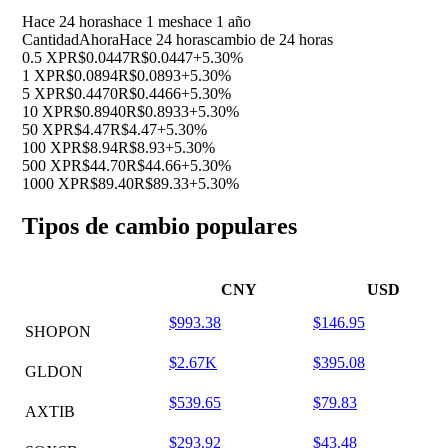
Hace 24 horas
hace 1 mes
hace 1 año
Cantidad
Ahora
Hace 24 horas
cambio de 24 horas
0.5 XP
R$0.0447
R$0.0447
+5.30%
1 XP
R$0.0894
R$0.0893
+5.30%
5 XP
R$0.4470
R$0.4466
+5.30%
10 XP
R$0.8940
R$0.8933
+5.30%
50 XP
R$4.47
R$4.47
+5.30%
100 XP
R$8.94
R$8.93
+5.30%
500 XP
R$44.70
R$44.66
+5.30%
1000 XP
R$89.40
R$89.33
+5.30%
Tipos de cambio populares
CNY
USD
$993.38
$146.95
SHOPON
$2.67K
$395.08
GLDON
$539.65
$79.83
AXTIB
$293.92
$43.48