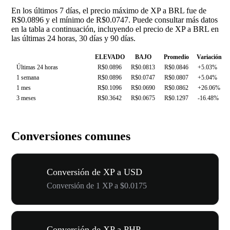
En los últimos 7 días, el precio máximo de XP a BRL fue de
R$0.0896 y el mínimo de R$0.0747. Puede consultar más datos
en la tabla a continuación, incluyendo el precio de XP a BRL en
las últimas 24 horas, 30 días y 90 días.
ELEVADO
BAJO
Promedio
Variación
Últimas 24 horas
R$0.0896
R$0.0813
R$0.0846
+5.03%
1 semana
R$0.0896
R$0.0747
R$0.0807
+5.04%
1 mes
R$0.1096
R$0.0690
R$0.0862
+26.06%
3 meses
R$0.3642
R$0.0675
R$0.1297
-16.48%
Conversiones comunes
Conversión de XP a USD
Conversión de 1 XP a $0.0175
Conversión de XP a PHP