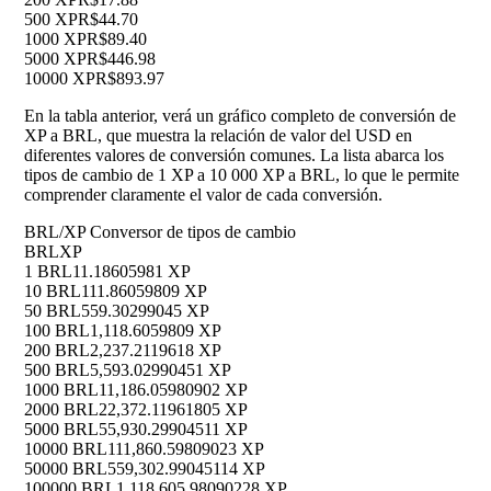
500 XP
R$44.70
1000 XP
R$89.40
5000 XP
R$446.98
10000 XP
R$893.97
En la tabla anterior, verá un gráfico completo de conversión de
XP a BRL, que muestra la relación de valor del USD en
diferentes valores de conversión comunes. La lista abarca los
tipos de cambio de 1 XP a 10 000 XP a BRL, lo que le permite
comprender claramente el valor de cada conversión.
BRL/XP Conversor de tipos de cambio
BRL
XP
1 BRL
11.18605981 XP
10 BRL
111.86059809 XP
50 BRL
559.30299045 XP
100 BRL
1,118.6059809 XP
200 BRL
2,237.2119618 XP
500 BRL
5,593.02990451 XP
1000 BRL
11,186.05980902 XP
2000 BRL
22,372.11961805 XP
5000 BRL
55,930.29904511 XP
10000 BRL
111,860.59809023 XP
50000 BRL
559,302.99045114 XP
100000 BRL
1,118,605.98090228 XP