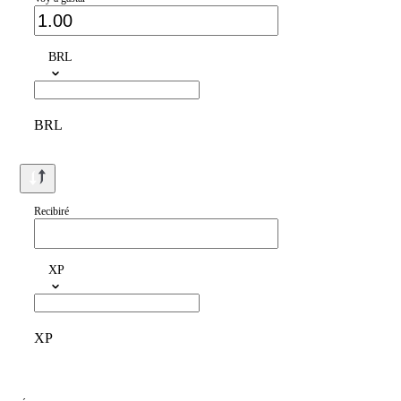
BRL
BRL
Recibiré
XP
XP