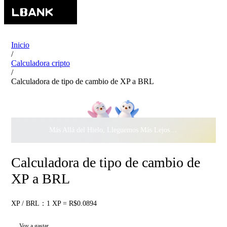
Inicio
/
Calculadora cripto
/
Calculadora de tipo de cambio de XP a BRL
Más Allá del Hielo, Lleguemos Más Lejos Juntos ·
$500.000
c
Calculadora de tipo de cambio de
XP a BRL
XP / BRL：1 XP = R$0.0894
Voy a gastar